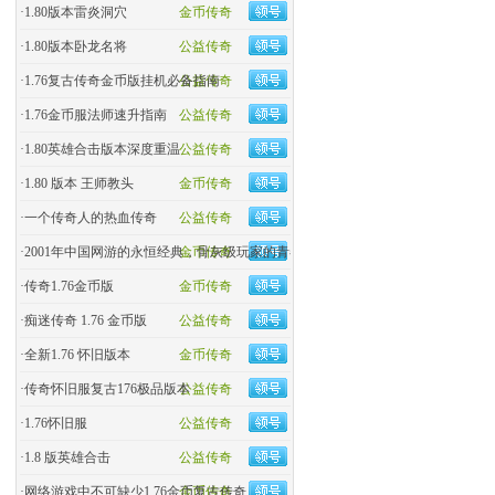
·
1.80版本雷炎洞穴
金币传奇
·
1.80版本卧龙名将
公益传奇
·
1.76复古传奇金币版挂机必备指南
公益传奇
·
1.76金币服法师速升指南
公益传奇
·
1.80英雄合击版本深度重温
公益传奇
·
1.80 版本 王师教头
金币传奇
·
一个传奇人的热血传奇
公益传奇
·
2001年中国网游的永恒经典，骨灰级玩家的青春回忆杀！
金币传奇
·
传奇1.76金币版
金币传奇
·
痴迷传奇 1.76 金币版
公益传奇
·
全新1.76 怀旧版本
金币传奇
·
传奇怀旧服复古176极品版本
公益传奇
·
1.76怀旧服
公益传奇
·
1.8 版英雄合击
公益传奇
·
网络游戏中不可缺少1.76金币复古传奇
金币传奇