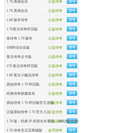
·
1.76 英雄合击
公益传奇
·
1.70 英雄合击
公益传奇
·
1.80 版本传奇
公益传奇
·
1.76复古传奇怀旧版
公益传奇
·
老传奇 1.76 版本
公益传奇
·
180怀旧合击版
公益传奇
·
复古传奇点卡版
公益传奇
·
176 复古传奇怀旧版
公益传奇
·
1.80 复古小极品传奇
公益传奇
·
原始传奇 1.70 怀旧版
公益传奇
·
经典传奇新服发布
公益传奇
·
原始传奇 1.76 怀旧版官方正版
公益传奇
·
正版原始传奇 1.70 官方入口
公益传奇
·
1.76 版：经典 IP 的逆生长密码，从机制到情怀的全民�
公益传奇
·
1.76 传奇无元宝商城版
金币传奇