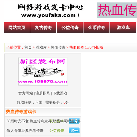
网站首页
复古传奇
公益传奇
金币传奇
游戏库
当前位置：
首页
>
游戏库
>
热血传奇
> 热血传奇 1.76 怀旧版
官方网站
|
注册帐号
|
下载游戏
领取限制：不限 需要积分：
0
分
热血传奇游戏卡
·
80后时光不老 热血传奇永存 那些年网吧里的呐喊
复古传奇
·
散人骨灰经典养老传奇
公益传奇