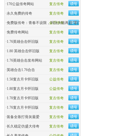
·
170公益传奇网站
复古传奇
·
永久免费的传奇
复古传奇
·
免费版传奇：青春不设限，玛法大陆再启“零门槛”热血
金币传奇
·
免费传奇网站
复古传奇
·
1.76英雄合击怀旧版
复古传奇
·
1.80 英雄合击怀旧版
复古传奇
·
1.76英雄合击发布网站
复古传奇
·
英雄合击1.76合击
复古传奇
·
1.50复古月卡怀旧版
公益传奇
·
1.80复古月卡怀旧版
公益传奇
·
1.70复古月卡怀旧版
复古传奇
·
1.76复古月卡怀旧版
复古传奇
·
装备全靠打骨灰最爱
复古传奇
·
长久稳定仿盛大传奇
复古传奇
·
长久养老传奇
公益传奇