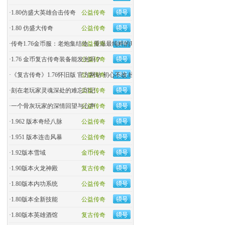
·
1.80仿盛大英雄合击传奇
公益传奇
·
1.80 仿盛大传奇
公益传奇
·
传奇1.76金币服：老炮集结地，重温最纯粹的玛法热血！
公益传奇
·
1.76 金币复古传奇装备能发光吗？
公益传奇
·
《复古传奇》1.76怀旧版 官方网站 初心不改 经典回归
公益传奇
·
刻在老玩家灵魂深处的难忘印记
公益传奇
·
一个骨灰玩家的深情回望与心声
公益传奇
·
1.962 版本奇经八脉
公益传奇
·
1.951 版本连击风暴
公益传奇
·
1.92版本雪域
金币传奇
·
1.90版本火龙神殿
复古传奇
·
1.80版本内功系统
公益传奇
·
1.80版本全新技能
公益传奇
·
1.80版本英雄酒馆
复古传奇