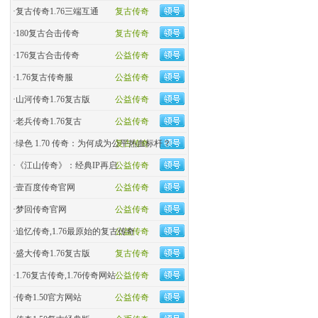
·
复古传奇1.76三端互通
复古传奇
·
180复古合击传奇
复古传奇
·
176复古合击传奇
公益传奇
·
1.76复古传奇服
公益传奇
·
山河传奇1.76复古版
公益传奇
·
老兵传奇1.76复古
公益传奇
·
绿色 1.70 传奇：为何成为公平热血标杆？
复古传奇
·
《江山传奇》：经典IP再启
公益传奇
·
壹百度传奇官网
公益传奇
·
梦回传奇官网
公益传奇
·
追忆传奇,1.76最原始的复古传奇
公益传奇
·
盛大传奇1.76复古版
复古传奇
·
1.76复古传奇,1.76传奇网站
公益传奇
·
传奇1.50官方网站
公益传奇