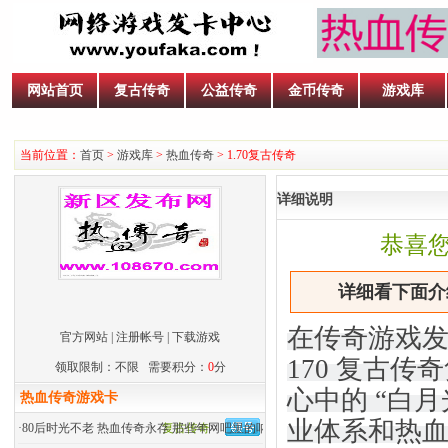
网站首页
复古传奇
公益传奇
金币传奇
游戏库
当前位置：
首页
>
游戏库
>
热血传奇
> 1.70复古传奇
详细说明
恭喜
详细看下面介绍
在传奇游戏发展
官方网站
|
注册帐号
|
下载游戏
170 复古
领取限制：不限 需要积分：
0
分
心中的 “白
热血传奇游戏卡
业体系和热
·
80后时光不老 热血传奇永存 那些年网吧里的呐喊
复古传奇