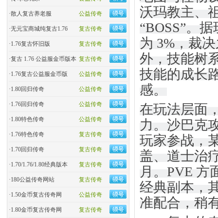
沃玛教主、
·
散人复古养老服
公益传奇
“BOSS”
·
无元宝商城纯复古1.76
复古传奇
为 3%，裁
·
1.76复古怀旧版
复古传奇
外，技能树系
·
复古 1.76 公益服金币版本
复古传奇
技能的成长
·
1.76复古公益服金币版
公益传奇
感。
·
1.80回归传奇
公益传奇
·
1.76回归传奇
公益传奇
在玩法层面，1
·
1.80特色传奇
公益传奇
力。沙巴克
·
1.76特色传奇
复古传奇
玩家参战，某
·
1.70回归传奇
复古传奇
盖、道士治疗
·
1.70/1.76/1.80经典版本
复古传奇
月。PVE 
·
180公益传奇网站
复古传奇
经典副本，
·
1.50金币复古传奇网
公益传奇
准配合，稍
·
1.80金币复古传奇网
复古传奇