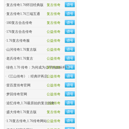
·
复古传奇1.76怀旧经典版
复古传奇
·
复古传奇1.76三端互通
复古传奇
·
180复古合击传奇
复古传奇
·
176复古合击传奇
公益传奇
·
1.76复古传奇服
公益传奇
·
山河传奇1.76复古版
公益传奇
·
老兵传奇1.76复古
公益传奇
·
绿色 1.70 传奇：为何成为公平热血标杆？
复古传奇
·
《江山传奇》：经典IP再启
公益传奇
·
壹百度传奇官网
公益传奇
·
梦回传奇官网
公益传奇
·
追忆传奇,1.76最原始的复古传奇
公益传奇
·
盛大传奇1.76复古版
复古传奇
·
1.76复古传奇,1.76传奇网站
公益传奇