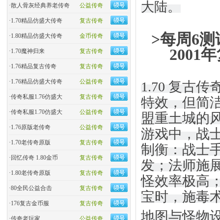
大陆。
·
散人骨灰经典养老传奇
公益传奇
·
1.70精品仿盛大传奇
复古传奇
>每周6测
·
1.80精品仿盛大传奇
金币传奇
200
·
1.70魔神归来
复古传奇
·
1.76精品复古传奇
复古传奇
·
1.76精品仿盛大传奇
公益传奇
1.70 复
·
传奇私服1.76仿盛大
复古传奇
特效，但简洁
·
传奇私服1.70仿盛大
公益传奇
盟重土城的
·
1.76原版老传奇
公益传奇
游戏中，战
·
1.70老传奇原版
复古传奇
制衡：战士手
·
回忆传奇 1.80金币
复古传奇
发；法师施展
·
1.80老传奇原版
复古传奇
怪效率极高
·
80全民公益合击
复古传奇
宝时，施毒
·
176复古金币服
复古传奇
地图与怪物设
·
传奇老玩家
公益传奇