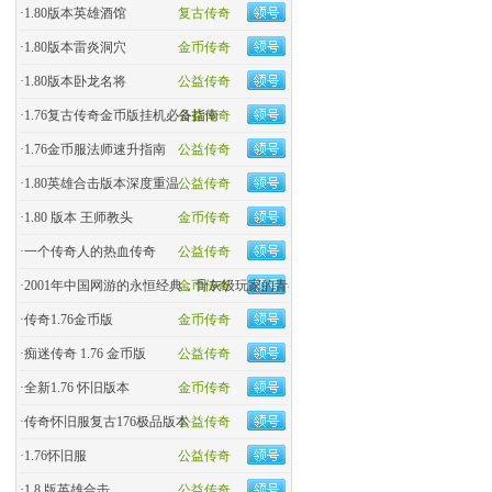
·
1.80版本英雄酒馆
复古传奇
·
1.80版本雷炎洞穴
金币传奇
·
1.80版本卧龙名将
公益传奇
·
1.76复古传奇金币版挂机必备指南
公益传奇
·
1.76金币服法师速升指南
公益传奇
·
1.80英雄合击版本深度重温
公益传奇
·
1.80 版本 王师教头
金币传奇
·
一个传奇人的热血传奇
公益传奇
·
2001年中国网游的永恒经典，骨灰级玩家的青春回忆杀！
金币传奇
·
传奇1.76金币版
金币传奇
·
痴迷传奇 1.76 金币版
公益传奇
·
全新1.76 怀旧版本
金币传奇
·
传奇怀旧服复古176极品版本
公益传奇
·
1.76怀旧服
公益传奇
·
1.8 版英雄合击
公益传奇