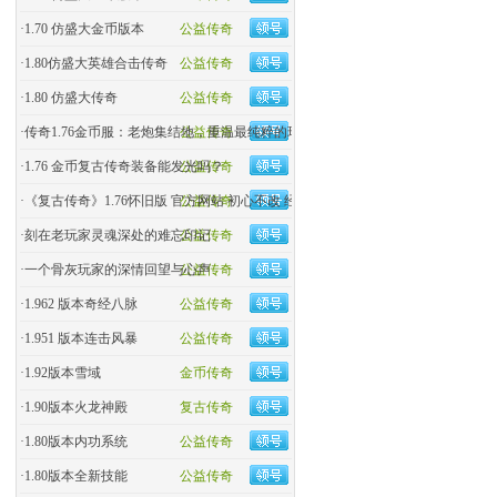
·
1.70 仿盛大金币版本
公益传奇
·
1.80仿盛大英雄合击传奇
公益传奇
·
1.80 仿盛大传奇
公益传奇
·
传奇1.76金币服：老炮集结地，重温最纯粹的玛法热血！
公益传奇
·
1.76 金币复古传奇装备能发光吗？
公益传奇
·
《复古传奇》1.76怀旧版 官方网站 初心不改 经典回归
公益传奇
·
刻在老玩家灵魂深处的难忘印记
公益传奇
·
一个骨灰玩家的深情回望与心声
公益传奇
·
1.962 版本奇经八脉
公益传奇
·
1.951 版本连击风暴
公益传奇
·
1.92版本雪域
金币传奇
·
1.90版本火龙神殿
复古传奇
·
1.80版本内功系统
公益传奇
·
1.80版本全新技能
公益传奇