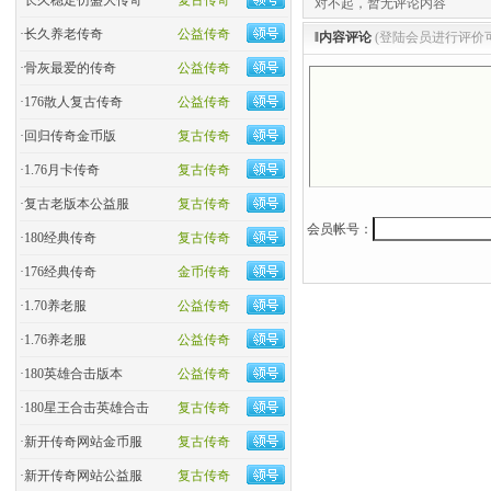
·
长久稳定仿盛大传奇
复古传奇
对不起，暂无评论内容
·
长久养老传奇
公益传奇
‖内容评论
(登陆会员进行评价
·
骨灰最爱的传奇
公益传奇
·
176散人复古传奇
公益传奇
·
回归传奇金币版
复古传奇
·
1.76月卡传奇
复古传奇
·
复古老版本公益服
复古传奇
会员帐号：
·
180经典传奇
复古传奇
·
176经典传奇
金币传奇
·
1.70养老服
公益传奇
·
1.76养老服
公益传奇
·
180英雄合击版本
公益传奇
·
180星王合击英雄合击
复古传奇
·
新开传奇网站金币服
复古传奇
·
新开传奇网站公益服
复古传奇