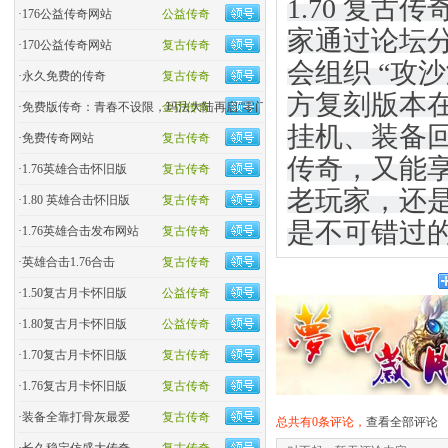
1.70 复
·
176公益传奇网站
公益传奇
家通过论坛分
·
170公益传奇网站
复古传奇
会组织 “攻沙
·
永久免费的传奇
复古传奇
方复刻版本在
·
免费版传奇：青春不设限，玛法大陆再启“零门槛”热血
金币传奇
挂机、装备
·
免费传奇网站
复古传奇
传奇，又能
·
1.76英雄合击怀旧版
复古传奇
老玩家，还是
·
1.80 英雄合击怀旧版
复古传奇
是不可错过
·
1.76英雄合击发布网站
复古传奇
·
英雄合击1.76合击
复古传奇
·
1.50复古月卡怀旧版
公益传奇
·
1.80复古月卡怀旧版
公益传奇
·
1.70复古月卡怀旧版
复古传奇
·
1.76复古月卡怀旧版
复古传奇
·
装备全靠打骨灰最爱
复古传奇
总共有0条评论，
查看全部评论