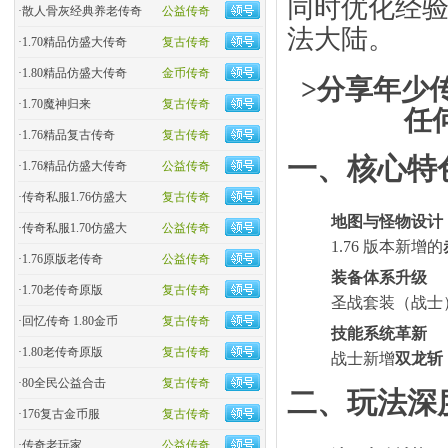
同时优化经
·
散人骨灰经典养老传奇
公益传奇
法大陆。
·
1.70精品仿盛大传奇
复古传奇
·
1.80精品仿盛大传奇
金币传奇
>分享年少传
·
1.70魔神归来
复古传奇
任
·
1.76精品复古传奇
复古传奇
一、核心特
·
1.76精品仿盛大传奇
公益传奇
·
传奇私服1.76仿盛大
复古传奇
地图与怪物设计
·
传奇私服1.70仿盛大
公益传奇
1.76 版本新增的
·
1.76原版老传奇
公益传奇
装备体系升级
·
1.70老传奇原版
复古传奇
圣战套装（战士
·
回忆传奇 1.80金币
复古传奇
技能系统革新
·
1.80老传奇原版
复古传奇
战士新增
双龙斩
·
80全民公益合击
复古传奇
二、玩法深度
·
176复古金币服
复古传奇
·
传奇老玩家
公益传奇