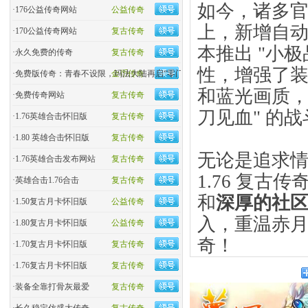
如今，诸多官
·
176公益传奇网站
公益传奇
上，新增自
·
170公益传奇网站
复古传奇
本推出 "小极
·
永久免费的传奇
复古传奇
性，增强了
·
免费版传奇：青春不设限，玛法大陆再启“零门槛”热血
金币传奇
和蓝光画质，
·
免费传奇网站
复古传奇
刀见血" 的
·
1.76英雄合击怀旧版
复古传奇
·
1.80 英雄合击怀旧版
复古传奇
无论是追求
·
1.76英雄合击发布网站
复古传奇
1.76 复古
·
英雄合击1.76合击
复古传奇
和
深厚的社
·
1.50复古月卡怀旧版
公益传奇
入，重温赤
·
1.80复古月卡怀旧版
公益传奇
奇！
·
1.70复古月卡怀旧版
复古传奇
·
1.76复古月卡怀旧版
复古传奇
·
装备全靠打骨灰最爱
复古传奇