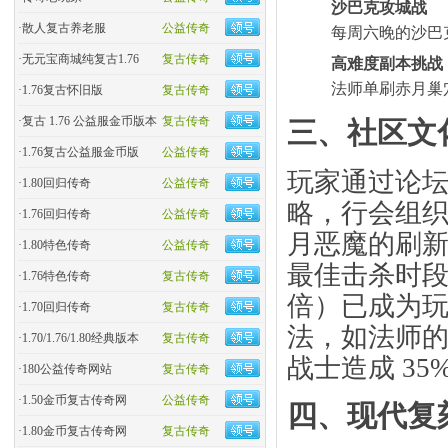
沙巴克攻城战
·
散人复古养老服
公益传奇
每周六晚的沙巴
·
无元宝商城纯复古1.76
复古传奇
高难度副本挑战
法师单刷赤月巢
·
1.76复古怀旧版
复古传奇
·
复古 1.76 公益服金币版本
复古传奇
三、社区文
·
1.76复古公益服金币版
公益传奇
玩家通过论坛分
·
1.80回归传奇
公益传奇
略，行会组织"
·
1.76回归传奇
公益传奇
月恶魔的刷新
·
1.80特色传奇
公益传奇
最佳击杀时段（
·
1.76特色传奇
复古传奇
倍）已成为玩
·
1.70回归传奇
复古传奇
法，如法师的 
·
1.70/1.76/1.80经典版本
复古传奇
战士造成 35
·
180公益传奇网站
复古传奇
·
1.50金币复古传奇网
公益传奇
四、现代复
·
1.80金币复古传奇网
复古传奇