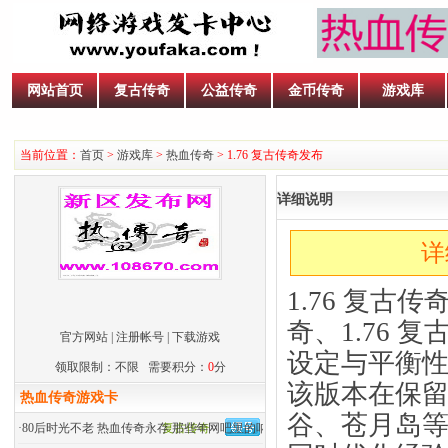
网站首页
复古传奇
公益传奇
金币传奇
游戏库
当前位置：
首页
>
游戏库
>
热血传奇
> 1.76 复古传奇发布
详细说明
详
1.76 复古
奇、1.76 
官方网站
|
注册帐号
|
下载游戏
设定与平衡性
领取限制：不限 需要积分：
0
分
该版本在保
热血传奇游戏卡
谷、苍月岛
·
80后时光不老 热血传奇永存 那些年网吧里的呐喊
复古传奇