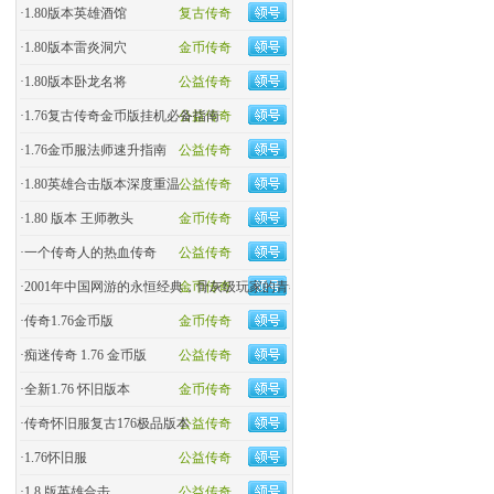
·
1.80版本英雄酒馆
复古传奇
·
1.80版本雷炎洞穴
金币传奇
·
1.80版本卧龙名将
公益传奇
·
1.76复古传奇金币版挂机必备指南
公益传奇
·
1.76金币服法师速升指南
公益传奇
·
1.80英雄合击版本深度重温
公益传奇
·
1.80 版本 王师教头
金币传奇
·
一个传奇人的热血传奇
公益传奇
·
2001年中国网游的永恒经典，骨灰级玩家的青春回忆杀！
金币传奇
·
传奇1.76金币版
金币传奇
·
痴迷传奇 1.76 金币版
公益传奇
·
全新1.76 怀旧版本
金币传奇
·
传奇怀旧服复古176极品版本
公益传奇
·
1.76怀旧服
公益传奇
·
1.8 版英雄合击
公益传奇