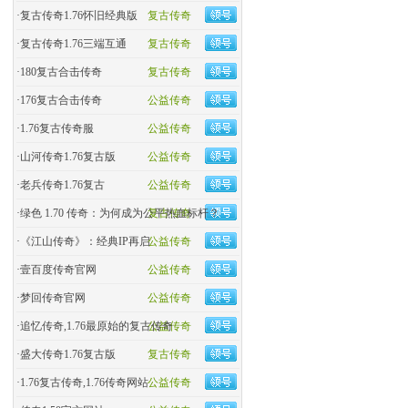
·
复古传奇1.76怀旧经典版
复古传奇
·
复古传奇1.76三端互通
复古传奇
·
180复古合击传奇
复古传奇
·
176复古合击传奇
公益传奇
·
1.76复古传奇服
公益传奇
·
山河传奇1.76复古版
公益传奇
·
老兵传奇1.76复古
公益传奇
·
绿色 1.70 传奇：为何成为公平热血标杆？
复古传奇
·
《江山传奇》：经典IP再启
公益传奇
·
壹百度传奇官网
公益传奇
·
梦回传奇官网
公益传奇
·
追忆传奇,1.76最原始的复古传奇
公益传奇
·
盛大传奇1.76复古版
复古传奇
·
1.76复古传奇,1.76传奇网站
公益传奇