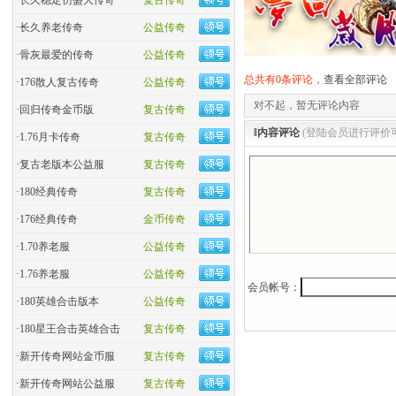
·
长久稳定仿盛大传奇
复古传奇
·
长久养老传奇
公益传奇
·
骨灰最爱的传奇
公益传奇
总共有0条评论，
查看全部评论
·
176散人复古传奇
公益传奇
对不起，暂无评论内容
·
回归传奇金币版
复古传奇
‖内容评论
(登陆会员进行评价
·
1.76月卡传奇
复古传奇
·
复古老版本公益服
复古传奇
·
180经典传奇
复古传奇
·
176经典传奇
金币传奇
·
1.70养老服
公益传奇
·
1.76养老服
公益传奇
会员帐号：
·
180英雄合击版本
公益传奇
·
180星王合击英雄合击
复古传奇
·
新开传奇网站金币服
复古传奇
·
新开传奇网站公益服
复古传奇