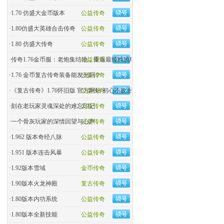
·
1.70 仿盛大金币版本
公益传奇
·
1.80仿盛大英雄合击传奇
公益传奇
·
1.80 仿盛大传奇
公益传奇
·
传奇1.76金币服：老炮集结地，重温最纯粹的玛法热血！
公益传奇
·
1.76 金币复古传奇装备能发光吗？
公益传奇
·
《复古传奇》1.76怀旧版 官方网站 初心不改 经典回归
公益传奇
·
刻在老玩家灵魂深处的难忘印记
公益传奇
·
一个骨灰玩家的深情回望与心声
公益传奇
·
1.962 版本奇经八脉
公益传奇
·
1.951 版本连击风暴
公益传奇
·
1.92版本雪域
金币传奇
·
1.90版本火龙神殿
复古传奇
·
1.80版本内功系统
公益传奇
·
1.80版本全新技能
公益传奇