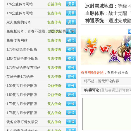
·
176公益传奇网站
公益传奇
冰封雪域地图
：等级 
血脉体系
：战士觉醒「
·
170公益传奇网站
复古传奇
神通系统
：通过完成隐
·
永久免费的传奇
复古传奇
·
免费版传奇：青春不设限，玛法大陆再启“零门槛”热血
金币传奇
·
免费传奇网站
复古传奇
·
1.76英雄合击怀旧版
复古传奇
·
1.80 英雄合击怀旧版
复古传奇
·
1.76英雄合击发布网站
复古传奇
总共有0条评论，
查看全部评论
·
英雄合击1.76合击
复古传奇
对不起，暂无评论内容
·
1.50复古月卡怀旧版
公益传奇
‖内容评论
(登陆会员进行评价
·
1.80复古月卡怀旧版
公益传奇
·
1.70复古月卡怀旧版
复古传奇
·
1.76复古月卡怀旧版
复古传奇
·
装备全靠打骨灰最爱
复古传奇