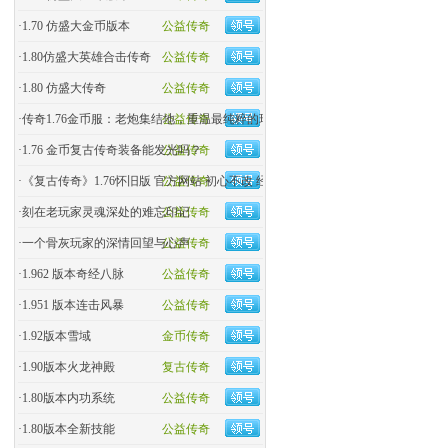
·
1.70 仿盛大金币版本
公益传奇
·
1.80仿盛大英雄合击传奇
公益传奇
·
1.80 仿盛大传奇
公益传奇
·
传奇1.76金币服：老炮集结地，重温最纯粹的玛法热血！
公益传奇
·
1.76 金币复古传奇装备能发光吗？
公益传奇
·
《复古传奇》1.76怀旧版 官方网站 初心不改 经典回归
公益传奇
·
刻在老玩家灵魂深处的难忘印记
公益传奇
·
一个骨灰玩家的深情回望与心声
公益传奇
·
1.962 版本奇经八脉
公益传奇
·
1.951 版本连击风暴
公益传奇
·
1.92版本雪域
金币传奇
·
1.90版本火龙神殿
复古传奇
·
1.80版本内功系统
公益传奇
·
1.80版本全新技能
公益传奇