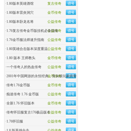
·
1.80版本英雄酒馆
复古传奇
·
1.80版本雷炎洞穴
金币传奇
·
1.80版本卧龙名将
公益传奇
·
1.76复古传奇金币版挂机必备指南
公益传奇
·
1.76金币服法师速升指南
公益传奇
·
1.80英雄合击版本深度重温
公益传奇
·
1.80 版本 王师教头
金币传奇
·
一个传奇人的热血传奇
公益传奇
·
2001年中国网游的永恒经典，骨灰级玩家的青春回忆杀！
金币传奇
·
传奇1.76金币版
金币传奇
·
痴迷传奇 1.76 金币版
公益传奇
·
全新1.76 怀旧版本
金币传奇
·
传奇怀旧服复古176极品版本
公益传奇
·
1.76怀旧服
公益传奇
·
1.8 版英雄合击
公益传奇