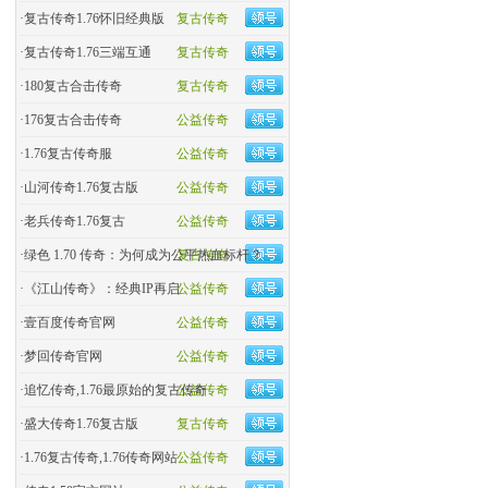
·
复古传奇1.76怀旧经典版
复古传奇
·
复古传奇1.76三端互通
复古传奇
·
180复古合击传奇
复古传奇
·
176复古合击传奇
公益传奇
·
1.76复古传奇服
公益传奇
·
山河传奇1.76复古版
公益传奇
·
老兵传奇1.76复古
公益传奇
·
绿色 1.70 传奇：为何成为公平热血标杆？
复古传奇
·
《江山传奇》：经典IP再启
公益传奇
·
壹百度传奇官网
公益传奇
·
梦回传奇官网
公益传奇
·
追忆传奇,1.76最原始的复古传奇
公益传奇
·
盛大传奇1.76复古版
复古传奇
·
1.76复古传奇,1.76传奇网站
公益传奇