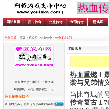
网站首页
复古传奇
公益传奇
金币传奇
游戏库
当前位置：
首页
>
游戏库
>
热血传奇
> 传奇复古1.76
详细说明
热血重燃！
袭与兄弟情
官方网站
|
注册帐号
|
下载游戏
领取限制：不限 需要积分：
0
分
当比奇城的
热血传奇游戏卡
传奇复古 1.7
·
80后时光不老 热血传奇永存 那些年网吧里的呐喊
复古传奇