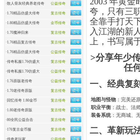
2003 年黄
·
散人骨灰经典养老传奇
公益传奇
夸，只有三职
·
1.70精品仿盛大传奇
复古传奇
全靠手打天
·
1.80精品仿盛大传奇
金币传奇
入江湖的新
·
1.70魔神归来
复古传奇
上，书写属
·
1.76精品复古传奇
复古传奇
·
1.76精品仿盛大传奇
公益传奇
>分享年少传
·
传奇私服1.76仿盛大
复古传奇
任
·
传奇私服1.70仿盛大
公益传奇
·
1.76原版老传奇
公益传奇
一、
经典复
·
1.70老传奇原版
复古传奇
地图与怪物
：完美还
·
回忆传奇 1.80金币
复古传奇
职业平衡
：战士、法师
·
1.80老传奇原版
复古传奇
装备系统
：无商城、无
·
80全民公益合击
复古传奇
二、
革新玩
·
176复古金币服
复古传奇
·
传奇老玩家
公益传奇