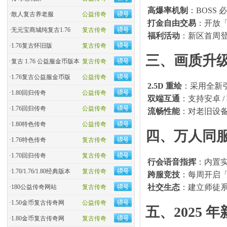
高爆率机制
：BOSS
·
散人复古养老服
公益传奇
打金自由交易
：开放「
·
无元宝商城纯复古1.76
复古传奇
福利活动
：新区首周登录
·
1.76复古怀旧版
复古传奇
三、
画质升
·
复古 1.76 公益服金币版本
复古传奇
·
1.76复古公益服金币版
公益传奇
2.5D 重绘
：采用全新
·
1.80回归传奇
公益传奇
双端互通
：支持安卓 
·
1.76回归传奇
公益传奇
流畅性能
：对老旧设备
·
1.80特色传奇
公益传奇
四、
万人同
·
1.76特色传奇
复古传奇
·
1.70回归传奇
复古传奇
行会语音指挥
：内置
·
1.70/1.76/1.80经典版本
复古传奇
跨服竞技
：每周开启
社交生态
：建立师徒系
·
180公益传奇网站
复古传奇
·
1.50金币复古传奇网
公益传奇
五、
2025
·
1.80金币复古传奇网
复古传奇