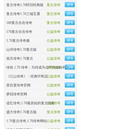
·
复古传奇1.76怀旧经典版
复古传奇
·
复古传奇1.76三端互通
复古传奇
·
180复古合击传奇
复古传奇
·
176复古合击传奇
公益传奇
·
1.76复古传奇服
公益传奇
·
山河传奇1.76复古版
公益传奇
·
老兵传奇1.76复古
公益传奇
·
绿色 1.70 传奇：为何成为公平热血标杆？
复古传奇
·
《江山传奇》：经典IP再启
公益传奇
·
壹百度传奇官网
公益传奇
·
梦回传奇官网
公益传奇
·
追忆传奇,1.76最原始的复古传奇
公益传奇
·
盛大传奇1.76复古版
复古传奇
·
1.76复古传奇,1.76传奇网站
公益传奇