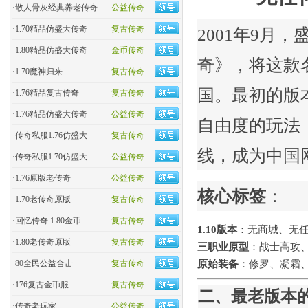
·
散人骨灰经典养老传奇
公益传奇
·
1.70精品仿盛大传奇
复古传奇
2001年9月
·
1.80精品仿盛大传奇
金币传奇
奇》，将这款名为
·
1.70魔神归来
复古传奇
国。最初的版本
·
1.76精品复古传奇
复古传奇
·
1.76精品仿盛大传奇
公益传奇
自由度的玩法
·
传奇私服1.76仿盛大
复古传奇
线，成为中国
·
传奇私服1.70仿盛大
公益传奇
·
1.76原版老传奇
公益传奇
核心标签
​：
·
1.70老传奇原版
复古传奇
·
回忆传奇 1.80金币
复古传奇
1.10版本
​：无商城、无
·
1.80老传奇原版
复古传奇
三职业原型
​：战士高
·
80全民公益合击
复古传奇
原始装备
​：修罗、凝霜
·
176复古金币服
复古传奇
二、最老版本
·
传奇老玩家
公益传奇