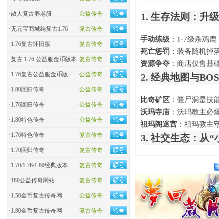
·
散人复古养老服
公益传奇
1. 生存法则：升
·
无元宝商城纯复古1.76
复古传奇
手动练级
​：1-7级杀
·
1.76复古怀旧版
复古传奇
死亡惩罚
​：装备随机
·
复古 1.76 公益服金币版本
复古传奇
资源争夺
​：商店仅售基
·
1.76复古公益服金币版
公益传奇
2. 经典地图与BOS
·
1.80回归传奇
公益传奇
比奇矿区
​：僵尸洞是
·
1.76回归传奇
公益传奇
沃玛寺庙
​：沃玛教主必
·
1.80特色传奇
公益传奇
祖玛阁迷宫
​：祖玛教
·
1.76特色传奇
复古传奇
3. 社交生态：从
·
1.70回归传奇
复古传奇
·
1.70/1.76/1.80经典版本
复古传奇
·
180公益传奇网站
复古传奇
·
1.50金币复古传奇网
公益传奇
·
1.80金币复古传奇网
复古传奇