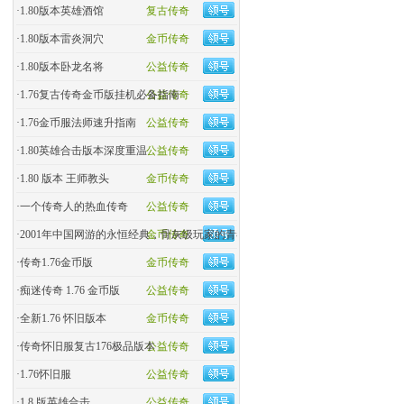
·
1.80版本英雄酒馆
复古传奇
·
1.80版本雷炎洞穴
金币传奇
·
1.80版本卧龙名将
公益传奇
·
1.76复古传奇金币版挂机必备指南
公益传奇
·
1.76金币服法师速升指南
公益传奇
·
1.80英雄合击版本深度重温
公益传奇
·
1.80 版本 王师教头
金币传奇
·
一个传奇人的热血传奇
公益传奇
·
2001年中国网游的永恒经典，骨灰级玩家的青春回忆杀！
金币传奇
·
传奇1.76金币版
金币传奇
·
痴迷传奇 1.76 金币版
公益传奇
·
全新1.76 怀旧版本
金币传奇
·
传奇怀旧服复古176极品版本
公益传奇
·
1.76怀旧服
公益传奇
·
1.8 版英雄合击
公益传奇