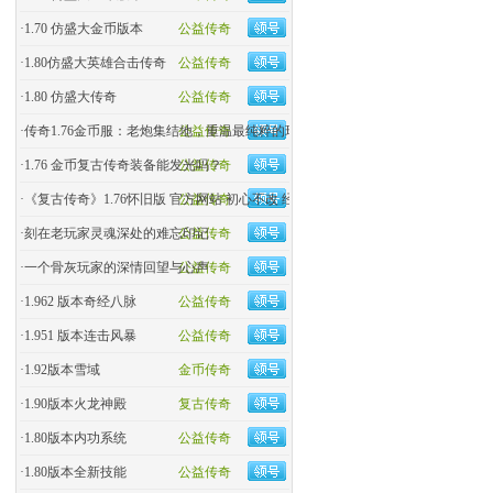
·
1.70 仿盛大金币版本
公益传奇
·
1.80仿盛大英雄合击传奇
公益传奇
·
1.80 仿盛大传奇
公益传奇
·
传奇1.76金币服：老炮集结地，重温最纯粹的玛法热血！
公益传奇
·
1.76 金币复古传奇装备能发光吗？
公益传奇
·
《复古传奇》1.76怀旧版 官方网站 初心不改 经典回归
公益传奇
·
刻在老玩家灵魂深处的难忘印记
公益传奇
·
一个骨灰玩家的深情回望与心声
公益传奇
·
1.962 版本奇经八脉
公益传奇
·
1.951 版本连击风暴
公益传奇
·
1.92版本雪域
金币传奇
·
1.90版本火龙神殿
复古传奇
·
1.80版本内功系统
公益传奇
·
1.80版本全新技能
公益传奇