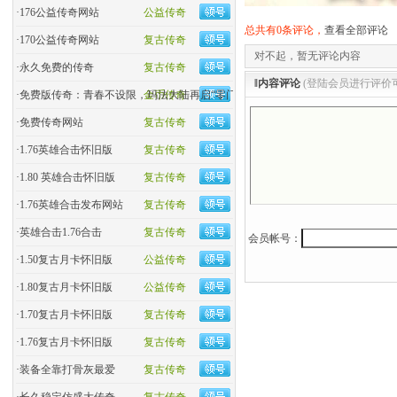
·
176公益传奇网站
公益传奇
总共有0条评论，
查看全部评论
·
170公益传奇网站
复古传奇
对不起，暂无评论内容
·
永久免费的传奇
复古传奇
‖内容评论
(登陆会员进行评价
·
免费版传奇：青春不设限，玛法大陆再启“零门槛”热血
金币传奇
·
免费传奇网站
复古传奇
·
1.76英雄合击怀旧版
复古传奇
·
1.80 英雄合击怀旧版
复古传奇
·
1.76英雄合击发布网站
复古传奇
·
英雄合击1.76合击
复古传奇
会员帐号：
·
1.50复古月卡怀旧版
公益传奇
·
1.80复古月卡怀旧版
公益传奇
·
1.70复古月卡怀旧版
复古传奇
·
1.76复古月卡怀旧版
复古传奇
·
装备全靠打骨灰最爱
复古传奇