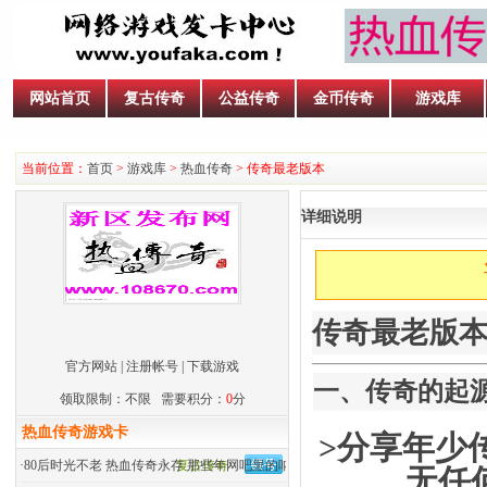
网站首页
复古传奇
公益传奇
金币传奇
游戏库
当前位置：
首页
>
游戏库
>
热血传奇
> ​传奇最老版本
详细说明
传奇最老版本
官方网站
|
注册帐号
|
下载游戏
一、传奇的起
领取限制：不限 需要积分：
0
分
热血传奇游戏卡
>分享年少
·
80后时光不老 热血传奇永存 那些年网吧里的呐喊
复古传奇
无任