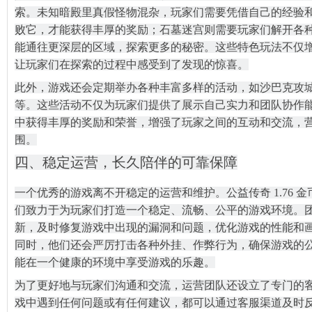
索。未知暗殿里真假怪物混杂，玩家们需要凭借自己的经验和运
败它，才能获得丰厚的奖励；石墓迷宫则需要玩家们解开各
能通往更深层的区域，探索更多的秘密。这些特色玩法不仅
让玩家们在探索的过程中感受到了发现的惊喜。
槛”热血
此外，游戏还会定期举办各种丰富多样的活动，如沙巴克攻
等。这些活动不仅为玩家们提供了展示自己实力和团队协作
中获得丰厚的奖励和荣誉，增强了玩家之间的互动和交流，
围。
四、稳定运营，长久陪伴的可靠保障
一个优秀的游戏离不开稳定的运营和维护。公益传奇 1.76 
们致力于为玩家们打造一个稳定、流畅、公平的游戏环境。
新，及时修复游戏中出现的漏洞和问题，优化游戏的性能和
同时，他们还会严厉打击各种外挂、作弊行为，确保游戏的
能在一个健康的环境中享受游戏的乐趣。
为了更好地与玩家们沟通和交流，运营团队还设立了专门的
戏中遇到任何问题或有任何建议，都可以通过客服渠道及时