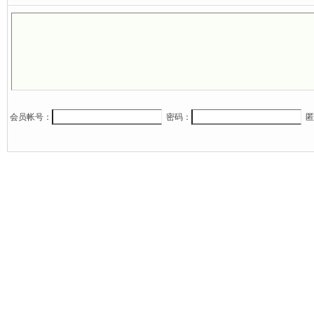
会员帐号：
密码：
匿