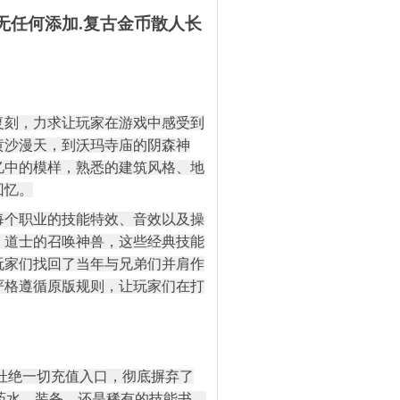
本无任何添加.复古金币散人长
行了高度复刻，力求让玩家在游戏中感受到
黄沙漫天，到沃玛寺庙的阴森神
忆中的模样，熟悉的建筑风格、地
回忆。
每个职业的技能特效、音效以及操
、道士的召唤神兽，这些经典技能
玩家们找回了当年与兄弟们并肩作
严格遵循原版规则，让玩家们在打
决杜绝一切充值入口，彻底摒弃了
的药水、装备，还是稀有的技能书、