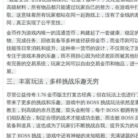
高级材料，所有物品都只能通过玩家自己的努力，在游戏中
取。这意味着所有玩家都站在同一起跑线上，没有了金钱的
同，真正实现了公平竞技。
金币作为游戏内唯一的流通货币，构建起了一套健康、稳定
物、完成任务、回收装备等多种途径获得金币，而金币则可
技能等日常消耗和提升。这种单一货币的设计，不仅简化了
专注于游戏本身的乐趣，而不用担心因为经济差距而被其他
有完善的交易系统，玩家之间可以自由交易金币和物品，进
展。
三、丰富玩法，多样挑战乐趣无穷
尽管公益传奇 1.76 金币版主打复古经典，但在玩法上也进
带来了更多的挑战和乐趣。游戏中的 BOSS 挑战玩法依然
教主，到高级的赤月恶魔、双头金刚等，每个 BOSS 都拥
们组队配合，制定合理的战术才能成功击败。而击败 BOSS
装备和道具，这也成为了玩家们不断挑战自我、提升实力的
除了 BOSS 挑战，游戏中还有神秘的未知暗殿、充满谜题