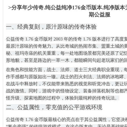
>分享年少传奇.纯公益纯净176金币版本.纯净版
期公益服
一、经典复刻，原汁原味的传奇体验
公益传奇 1.76 金币版对 2003 年的传奇 1.76 版本进
最原汁原味的传奇魅力。从比奇城的热闹市集、盟重土城的
秘、祖玛寺庙的机关重重，每一处地图场景都完美还原了记
形地貌，甚至是路边的一草一木，都能瞬间勾起老玩家们的
在角色和技能方面，战士、法师、道士三大经典职业重现，
作手感都与原版如出一辙。战士的烈火剑法、法师的冰咆哮
在战斗中释放时，不仅能带来熟悉的视觉和听觉冲击，更让
战的激情。同时，游戏中的怪物设定、装备掉落机制等也都
怪升级、探索地图的过程中，体验到最纯粹的传奇玩法。
二、公益属性，零充值的公平游戏环境
公益传奇 1.76 金币版最核心的亮点在于其公益属性，它坚
“氪金变强” 的传统游戏模式。在这个版本中，无论是基础