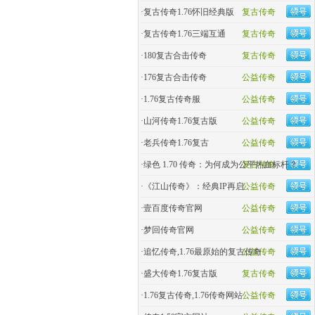
·
复古传奇1.76怀旧经典版
复古传奇
·
复古传奇1.76三端互通
复古传奇
·
180复古合击传奇
复古传奇
·
176复古合击传奇
公益传奇
·
1.76复古传奇服
公益传奇
·
山河传奇1.76复古版
公益传奇
·
老兵传奇1.76复古
公益传奇
·
绿色 1.70 传奇：为何成为公平热血标杆？
复古传奇
·
《江山传奇》：经典IP再启
公益传奇
·
壹百度传奇官网
公益传奇
·
梦回传奇官网
公益传奇
·
追忆传奇,1.76最原始的复古传奇
公益传奇
·
盛大传奇1.76复古版
复古传奇
·
1.76复古传奇,1.76传奇网站
公益传奇