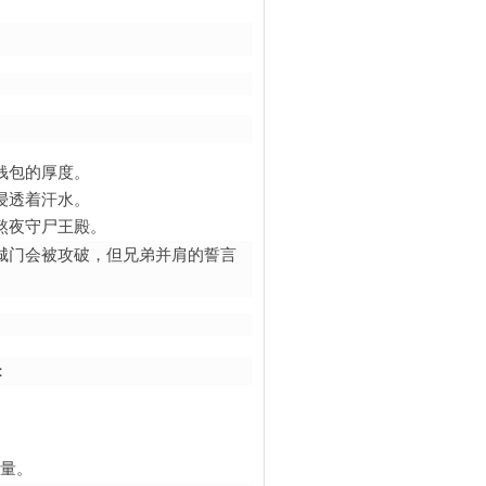
钱包的厚度。
浸透着汗水。
熬夜守尸王殿。
城门会被攻破，但兄弟并肩的誓言
：
。
较量。