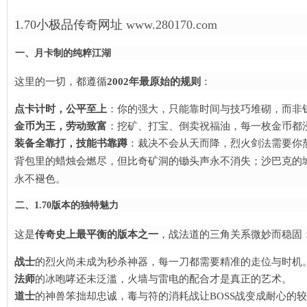
1.70小极品传奇
网址
www.280170.com
一、月卡制的纯粹江湖
这里的一切，都遵循
2002年最原始的规则
​：
点卡计时，公平至上
​：你的强大，只能靠时间与技巧堆砌，而非
金币为王，劳动致富
​：挖矿、打宝、倒卖祝福油，每一枚金币都
装备全靠打，技能书靠蹲
​：裁决不会从天而降，烈火剑法需要你
背包里的蜡烛会燃尽，但比奇矿洞的锄头声永不消失；沙巴克的
永不褪色。
二、1.70版本的独特魅力
这是
传奇史上最平衡的版本之一
，战法道的三角关系微妙而稳固
战士
的烈火尚未成为秒杀神器，每一刀都需要精准的走位与时机
法师
的冰咆哮还未泛滥，火墙与雷电的配合才是真正的艺术。
道士
的神兽笨拙却忠诚，毒与符的消耗战让BOSS战变成耐心的