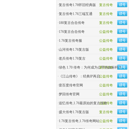
·
复古传奇1.76怀旧经典版
复古传奇
·
复古传奇1.76三端互通
复古传奇
·
180复古合击传奇
复古传奇
·
176复古合击传奇
公益传奇
·
1.76复古传奇服
公益传奇
·
山河传奇1.76复古版
公益传奇
·
老兵传奇1.76复古
公益传奇
·
绿色 1.70 传奇：为何成为公平热血标杆？
复古传奇
·
《江山传奇》：经典IP再启
公益传奇
·
壹百度传奇官网
公益传奇
·
梦回传奇官网
公益传奇
·
追忆传奇,1.76最原始的复古传奇
公益传奇
·
盛大传奇1.76复古版
复古传奇
·
1.76复古传奇,1.76传奇网站
公益传奇