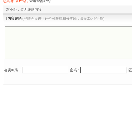
总共有0条评论，
查看全部评论
对不起，暂无评论内容
‖内容评论
(登陆会员进行评价可获得积分奖励，最多250个字符)
槛”热血
会员帐号：
密码：
匿