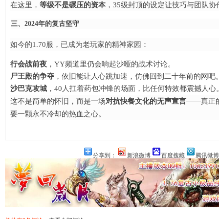
在这里，​
等级不是碾压的资本
，35级封顶的设定让技巧与团队协
三、2024年的复古坚守
如今的1.70服，已成为老玩家的精神家园：
行会战前夜
，YY频道里仍会响起沙哑的战术讨论。
尸王殿的争夺
，依旧能让人心跳加速，仿佛回到二十年前的网吧
沙巴克攻城
，40人扛着药包冲锋的场面，比任何特效都震撼人心
这不是简单的怀旧，而是一场
对抗快餐文化的无声宣言
——真正
要一颗永不冷却的热血之心。
分享到：
新浪微博
百度搜藏
腾讯微博