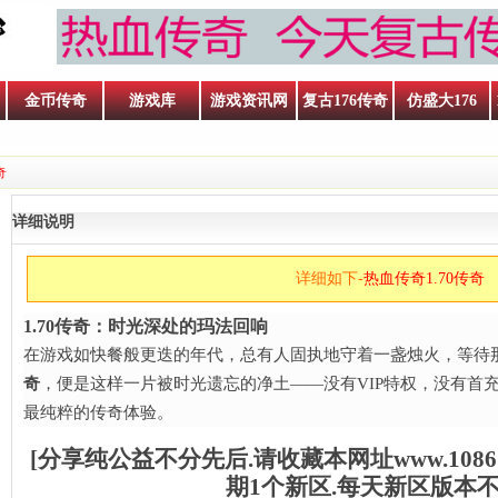
金币传奇
游戏库
游戏资讯网
复古176传奇
仿盛大176
奇
详细说明
详细如下-
热血传奇1.70传奇
1.70传奇：时光深处的玛法回响
在游戏如快餐般更迭的年代，总有人固执地守着一盏烛火，等待那
奇
，便是这样一片被时光遗忘的净土——没有VIP特权，没有首充
最纯粹的传奇体验。
[分享纯公益不分先后.请收藏本网址www.1086
呐喊
期1个新区.每天新区版本不