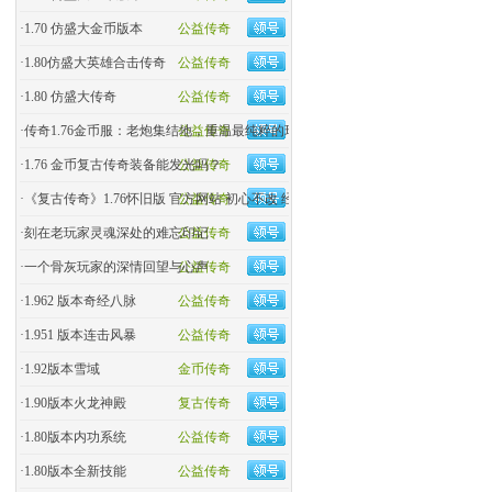
·
1.70 仿盛大金币版本
公益传奇
·
1.80仿盛大英雄合击传奇
公益传奇
·
1.80 仿盛大传奇
公益传奇
·
传奇1.76金币服：老炮集结地，重温最纯粹的玛法热血！
公益传奇
·
1.76 金币复古传奇装备能发光吗？
公益传奇
·
《复古传奇》1.76怀旧版 官方网站 初心不改 经典回归
公益传奇
·
刻在老玩家灵魂深处的难忘印记
公益传奇
·
一个骨灰玩家的深情回望与心声
公益传奇
·
1.962 版本奇经八脉
公益传奇
·
1.951 版本连击风暴
公益传奇
·
1.92版本雪域
金币传奇
·
1.90版本火龙神殿
复古传奇
·
1.80版本内功系统
公益传奇
·
1.80版本全新技能
公益传奇