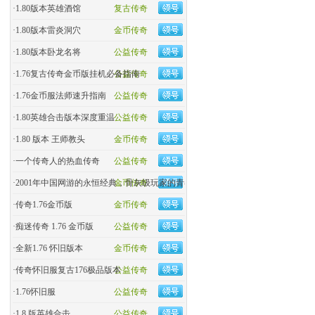
·
1.80版本英雄酒馆
复古传奇
·
1.80版本雷炎洞穴
金币传奇
·
1.80版本卧龙名将
公益传奇
·
1.76复古传奇金币版挂机必备指南
公益传奇
·
1.76金币服法师速升指南
公益传奇
·
1.80英雄合击版本深度重温
公益传奇
·
1.80 版本 王师教头
金币传奇
·
一个传奇人的热血传奇
公益传奇
·
2001年中国网游的永恒经典，骨灰级玩家的青春回忆杀！
金币传奇
·
传奇1.76金币版
金币传奇
·
痴迷传奇 1.76 金币版
公益传奇
·
全新1.76 怀旧版本
金币传奇
·
传奇怀旧服复古176极品版本
公益传奇
·
1.76怀旧服
公益传奇
·
1.8 版英雄合击
公益传奇