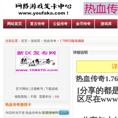
网站首页
复古传奇
公益传奇
金币传奇
游戏库
当前位置：
首页
>
游戏库
>
热血传奇
> 1.76怀旧版电脑版
详细说明
详
热血传奇1.
[分享的都
官方网站
|
注册帐号
|
下载游戏
区尽在www.
领取限制：不限 需要积分：
0
分
热血传奇游戏卡
·
80后时光不老 热血传奇永存 那些年网吧里的呐喊
复古传奇