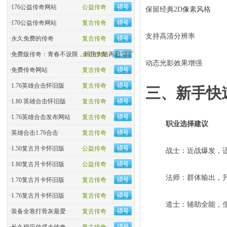
·
176公益传奇网站
公益传奇
保留经典2D像素风格
·
170公益传奇网站
复古传奇
支持高清分辨率
·
永久免费的传奇
复古传奇
·
免费版传奇：青春不设限，玛法大陆再启“零门槛”热血
金币传奇
动态光影效果增强
·
免费传奇网站
复古传奇
·
1.76英雄合击怀旧版
复古传奇
三、新手快
·
1.80 英雄合击怀旧版
复古传奇
·
1.76英雄合击发布网站
复古传奇
职业选择建议
·
英雄合击1.76合击
复古传奇
·
1.50复古月卡怀旧版
公益传奇
战士：近战爆发，适
·
1.80复古月卡怀旧版
公益传奇
法师：群体输出，
·
1.70复古月卡怀旧版
复古传奇
·
1.76复古月卡怀旧版
复古传奇
道士：辅助全能，
·
装备全靠打骨灰最爱
复古传奇