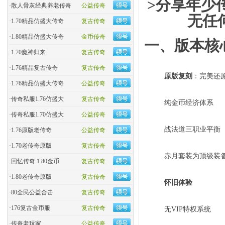
>分享年少
·
散人骨灰经典养老传奇
公益传奇
无任
·
1.70精品仿盛大传奇
复古传奇
·
1.80精品仿盛大传奇
金币传奇
一、版本核
·
1.70魔神归来
复古传奇
·
1.76精品复古传奇
复古传奇
原版复刻
：完美还原
·
1.76精品仿盛大传奇
公益传奇
·
传奇私服1.76仿盛大
复古传奇
纯金币经济体系
·
传奇私服1.70仿盛大
公益传奇
战法道三职业平衡
·
1.76原版老传奇
公益传奇
·
1.70老传奇原版
复古传奇
赤月套装为顶级装
·
回忆传奇 1.80金币
复古传奇
·
1.80老传奇原版
复古传奇
怀旧体验
·
80全民公益合击
复古传奇
·
176复古金币服
复古传奇
无VIP特权系统
·
传奇老玩家
公益传奇