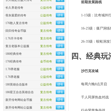
·
长久稳定仿盛大传奇
复古传奇
前期发展路线
·
长久养老传奇
公益传奇
1-15级：比奇城外
·
骨灰最爱的传奇
公益传奇
·
176散人复古传奇
公益传奇
16-25级：僵尸洞练
·
回归传奇金币版
复古传奇
·
1.76月卡传奇
复古传奇
26-35级：蜈蚣洞发
·
复古老版本公益服
复古传奇
四、经典玩
·
180经典传奇
复古传奇
·
176经典传奇
金币传奇
·
1.70养老服
公益传奇
沙巴克攻城
·
1.76养老服
公益传奇
每周六晚8点开启
·
180英雄合击版本
公益传奇
·
180星王合击英雄合击
复古传奇
千人同屏热血对战
·
新开传奇网站金币服
复古传奇
·
新开传奇网站公益服
复古传奇
行会荣誉争夺战