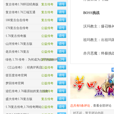
·
复古传奇1.76怀旧经典版
复古传奇
·
复古传奇1.76三端互通
复古传奇
BOSS挑战
·
180复古合击传奇
复古传奇
沃玛教主：爆召唤
·
176复古合击传奇
公益传奇
·
1.76复古传奇服
公益传奇
祖玛教主：出祖玛
·
山河传奇1.76复古版
公益传奇
·
老兵传奇1.76复古
公益传奇
赤月恶魔：终极挑
·
绿色 1.70 传奇：为何成为公平热血标杆？
复古传奇
·
《江山传奇》：经典IP再启
公益传奇
·
壹百度传奇官网
公益传奇
·
梦回传奇官网
公益传奇
·
追忆传奇,1.76最原始的复古传奇
公益传奇
·
盛大传奇1.76复古版
复古传奇
总共有0条评论，
查看全部评论
·
1.76复古传奇,1.76传奇网站
公益传奇
对不起，暂无评论内容