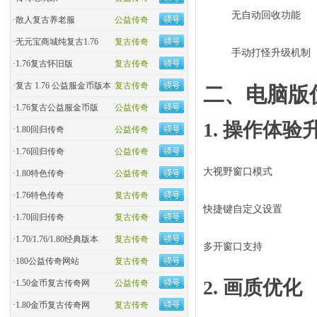
无自动回收功能
·
散人复古养老服
公益传奇
·
无元宝商城纯复古1.76
复古传奇
手动打怪升级机制
·
1.76复古怀旧版
复古传奇
·
复古 1.76 公益服金币版本
复古传奇
二、电脑版
·
1.76复古公益服金币版
公益传奇
1. 操作体验
·
1.80回归传奇
公益传奇
·
1.76回归传奇
公益传奇
大视野窗口模式
·
1.80特色传奇
公益传奇
·
1.76特色传奇
复古传奇
快捷键自定义设置
·
1.70回归传奇
复古传奇
·
1.70/1.76/1.80经典版本
复古传奇
多开窗口支持
·
180公益传奇网站
复古传奇
2. 画质优化
·
1.50金币复古传奇网
公益传奇
·
1.80金币复古传奇网
复古传奇