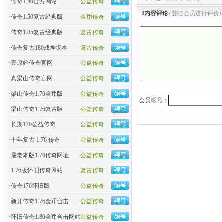
·
传奇1.50官方网站
公益传奇
‖内容评论
(登陆会员进行评价
·
传奇1.50复古经典版
金币传奇
·
传奇1.85复古经典版
复古传奇
·
传奇复古180战神版本
复古传奇
·
壹原始传奇官网
公益传奇
·
真梁山传奇官网
公益传奇
·
梁山传奇1.70金币版
公益传奇
会员帐号：
·
梁山传奇1.76复古版
公益传奇
·
长期170公益传奇
公益传奇
·
十年复古 1.76 传奇
公益传奇
·
最老本版1.76传奇网址
公益传奇
·
1.76版怀旧传奇网站
复古传奇
·
传奇176怀旧版
公益传奇
·
新开传奇1.76金币合击
公益传奇
·
怀旧传奇1.80金币合击网站
公益传奇