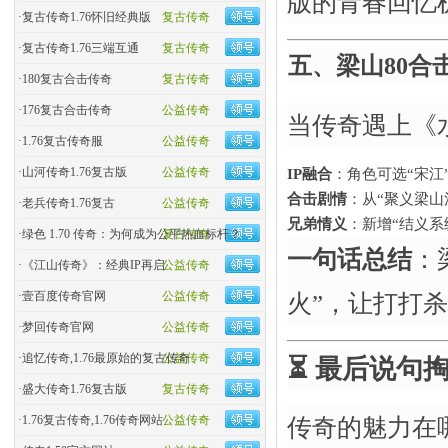
版的青春回忆
·
复古传奇1.76怀旧经典版
复古传奇
·
复古传奇1.76三端互通
复古传奇
五、梁山80合
·
180复古合击传奇
复古传奇
·
176复古合击传奇
公益传奇
当传奇遇上《水
·
1.76复古传奇服
公益传奇
·
山河传奇1.76复古版
公益传奇
IP融合
​：角色可选“宋
合击剧情
​：从“聚义梁
·
老兵传奇1.76复古
公益传奇
兄弟情义
​：新增“结义
·
绿色 1.70 传奇：为何成为公平热血标杆？
复古传奇
一句话总结
​
·
《江山传奇》：经典IP再启
公益传奇
火”，让打打
·
壹百度传奇官网
公益传奇
·
梦回传奇官网
公益传奇
·
追忆传奇,1.76最原始的复古传奇
公益传奇
⏳ ​
最后说句
·
盛大传奇1.76复古版
复古传奇
·
1.76复古传奇,1.76传奇网站
公益传奇
传奇的魅力在