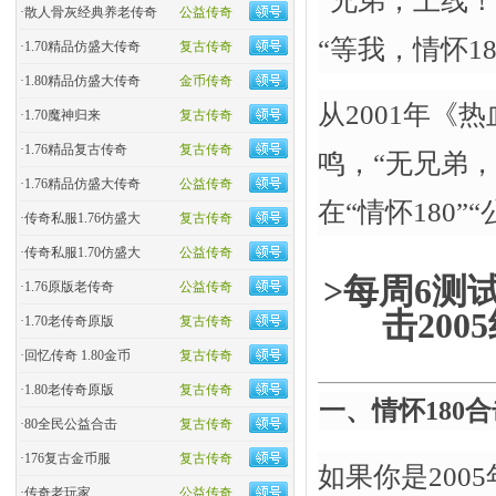
“兄弟，上线
·
散人骨灰经典养老传奇
公益传奇
“等我，情怀1
·
1.70精品仿盛大传奇
复古传奇
·
1.80精品仿盛大传奇
金币传奇
从2001年
·
1.70魔神归来
复古传奇
·
1.76精品复古传奇
复古传奇
鸣，“无兄弟
·
1.76精品仿盛大传奇
公益传奇
在“情怀180”
·
传奇私服1.76仿盛大
复古传奇
·
传奇私服1.70仿盛大
公益传奇
>每周6测试
·
1.76原版老传奇
公益传奇
击20
·
1.70老传奇原版
复古传奇
·
回忆传奇 1.80金币
复古传奇
·
1.80老传奇原版
复古传奇
一、情怀180
·
80全民公益合击
复古传奇
·
176复古金币服
复古传奇
如果你是200
·
传奇老玩家
公益传奇