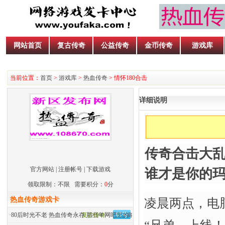
网站首页
复古传奇
公益传奇
金币传奇
游戏库
当前位置：
首页
>
游戏库
>
热血传奇
> 情怀180合击
详细说明
传奇合击大乱
官方网站
|
注册帐号
|
下载游戏
谁才是你的玛
领取限制：不限 需要积分：
0
分
热血传奇游戏卡
凌晨两点，电
·
80后时光不老 热血传奇永存 那些年网吧里的呐喊
复古传奇