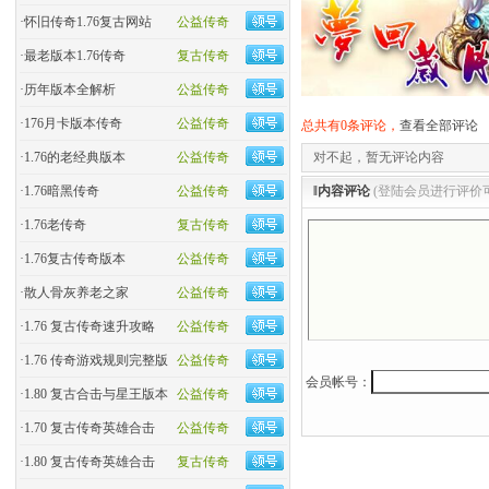
·
怀旧传奇1.76复古网站
公益传奇
·
最老版本1.76传奇
复古传奇
·
历年版本全解析
公益传奇
·
176月卡版本传奇
公益传奇
总共有0条评论，
查看全部评论
·
1.76的老经典版本
公益传奇
对不起，暂无评论内容
·
1.76暗黑传奇
公益传奇
‖内容评论
(登陆会员进行评价
·
1.76老传奇
复古传奇
·
1.76复古传奇版本
公益传奇
·
散人骨灰养老之家
公益传奇
·
1.76 复古传奇速升攻略
公益传奇
·
1.76 传奇游戏规则完整版
公益传奇
会员帐号：
·
1.80 复古合击与星王版本
公益传奇
·
1.70 复古传奇英雄合击
公益传奇
·
1.80 复古传奇英雄合击
复古传奇