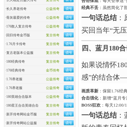
·
长久稳定仿盛大传奇
复古传奇
合击保底
​：每天登录送
经典不丢
​：虽然简化
·
长久养老传奇
公益传奇
一句话总结
​
·
骨灰最爱的传奇
公益传奇
·
176散人复古传奇
公益传奇
买回当年“无
·
回归传奇金币版
复古传奇
·
1.76月卡传奇
复古传奇
四、蓝月180
·
复古老版本公益服
复古传奇
·
180经典传奇
复古传奇
如果说情怀180
·
176经典传奇
金币传奇
感”的结合体
·
1.70养老服
公益传奇
·
1.76养老服
公益传奇
画质革新
​：保留1.7
·
180英雄合击版本
公益传奇
合击强化
​：新增“蓝月
BOSS狂欢
​：每天12:
·
180星王合击英雄合击
复古传奇
一句话总结
​
·
新开传奇网站金币服
复古传奇
·
新开传奇网站公益服
复古传奇