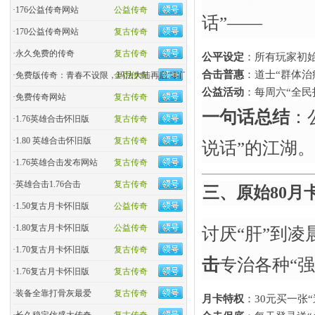
·
176公益传奇网站
公益传奇
话”——
·
170公益传奇网站
复古传奇
·
永久免费的传奇
复古传奇
公平设定
​：所有玩家初
合击普惠
​：道士“群体
·
免费版传奇：青春不设限，玛法大陆再启“零门槛”热血
金币传奇
公益活动
​：每周六“全
·
免费传奇网站
复古传奇
一句话总结
​
·
1.76英雄合击怀旧版
复古传奇
·
1.80 英雄合击怀旧版
复古传奇
说话”的江湖
·
1.76英雄合击发布网站
复古传奇
·
英雄合击1.76合击
复古传奇
三、原始80月
·
1.50复古月卡怀旧版
公益传奇
·
1.80复古月卡怀旧版
公益传奇
讨厌“肝”到凌
·
1.70复古月卡怀旧版
复古传奇
击
专治各种“强
·
1.76复古月卡怀旧版
复古传奇
·
装备全靠打骨灰最爱
复古传奇
月卡特权
​：30元买一