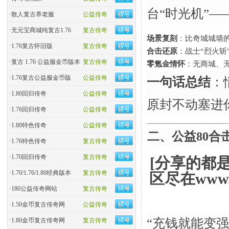
台“时光机”—
·
散人复古养老服
公益传奇
·
无元宝商城纯复古1.76
复古传奇
场景复刻
​：比奇城城墙
·
1.76复古怀旧版
复古传奇
合击还原
​：战士“烈火
·
复古 1.76 公益服金币版本
复古传奇
零氪金情怀
​：无商城、
·
1.76复古公益服金币版
公益传奇
一句话总结
​
·
1.80回归传奇
公益传奇
原封不动塞进
·
1.76回归传奇
公益传奇
·
1.80特色传奇
公益传奇
二、公益80合
·
1.76特色传奇
复古传奇
·
1.70回归传奇
复古传奇
[分享的都
·
1.70/1.76/1.80经典版本
复古传奇
区尽在www.
·
180公益传奇网站
复古传奇
·
1.50金币复古传奇网
公益传奇
“充钱就能变强
·
1.80金币复古传奇网
复古传奇