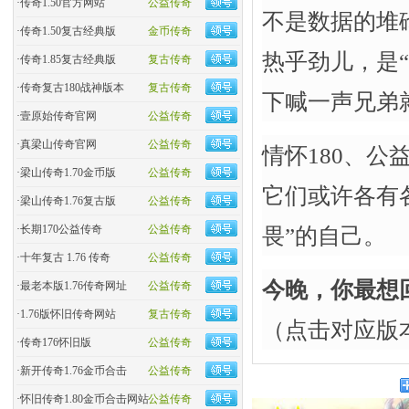
·
传奇1.50官方网站
公益传奇
不是数据的堆
·
传奇1.50复古经典版
金币传奇
热乎劲儿，是
·
传奇1.85复古经典版
复古传奇
·
传奇复古180战神版本
复古传奇
下喊一声兄弟
·
壹原始传奇官网
公益传奇
·
真梁山传奇官网
公益传奇
情怀180、公
·
梁山传奇1.70金币版
公益传奇
它们或许各有
·
梁山传奇1.76复古版
公益传奇
·
长期170公益传奇
公益传奇
畏”的自己。
·
十年复古 1.76 传奇
公益传奇
今晚，你最想
·
最老本版1.76传奇网址
公益传奇
·
1.76版怀旧传奇网站
复古传奇
（点击对应版
·
传奇176怀旧版
公益传奇
·
新开传奇1.76金币合击
公益传奇
·
怀旧传奇1.80金币合击网站
公益传奇