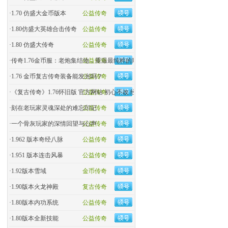
·
1.70 仿盛大金币版本
公益传奇
·
1.80仿盛大英雄合击传奇
公益传奇
·
1.80 仿盛大传奇
公益传奇
·
传奇1.76金币服：老炮集结地，重温最纯粹的玛法热血！
公益传奇
·
1.76 金币复古传奇装备能发光吗？
公益传奇
·
《复古传奇》1.76怀旧版 官方网站 初心不改 经典回归
公益传奇
·
刻在老玩家灵魂深处的难忘印记
公益传奇
·
一个骨灰玩家的深情回望与心声
公益传奇
·
1.962 版本奇经八脉
公益传奇
·
1.951 版本连击风暴
公益传奇
·
1.92版本雪域
金币传奇
·
1.90版本火龙神殿
复古传奇
·
1.80版本内功系统
公益传奇
·
1.80版本全新技能
公益传奇