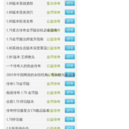
·
1.80版本英雄酒馆
复古传奇
·
1.80版本雷炎洞穴
金币传奇
·
1.80版本卧龙名将
公益传奇
·
1.76复古传奇金币版挂机必备指南
公益传奇
·
1.76金币服法师速升指南
公益传奇
·
1.80英雄合击版本深度重温
公益传奇
·
1.80 版本 王师教头
金币传奇
·
一个传奇人的热血传奇
公益传奇
·
2001年中国网游的永恒经典，骨灰级玩家的青春回忆杀！
金币传奇
·
传奇1.76金币版
金币传奇
·
痴迷传奇 1.76 金币版
公益传奇
·
全新1.76 怀旧版本
金币传奇
·
传奇怀旧服复古176极品版本
公益传奇
·
1.76怀旧服
公益传奇
·
1.8 版英雄合击
公益传奇