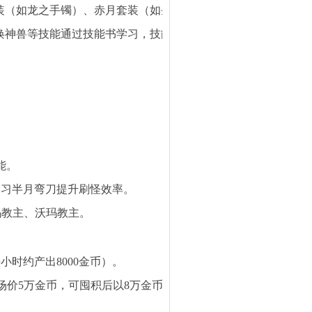
套装（如龙之手镯）、赤月套装（如圣战宝甲）逐级掉落，终极装
唤神兽等技能通过技能书学习，技能书掉落率极低（如《召唤神兽》
能。
可学习半月弯刀提升刷怪效率。
战祖玛教主、沃玛教主。
小时约产出8000金币）。
场价5万金币，可囤积后以8万金币出售）。