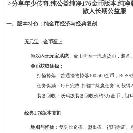
>分享年少传奇.纯公益纯净176金币版本.纯
散人长期公益服
一、版本特色：纯金币经济与经典复刻
无元宝，金币至上
游戏内‌
无元宝系统
‌，金币为唯一流通货币，装
金币获取途径
‌：
打怪掉落：普通怪物掉落100-500金币，BOSS掉落
任务奖励：每日完成“押镖”“除魔任务”可获得2
装备回收：沃玛级装备回收价约5万金币，祖玛
经典1.76版本复刻
地图与怪物
‌：复刻比奇省、盟重省、祖玛寺庙