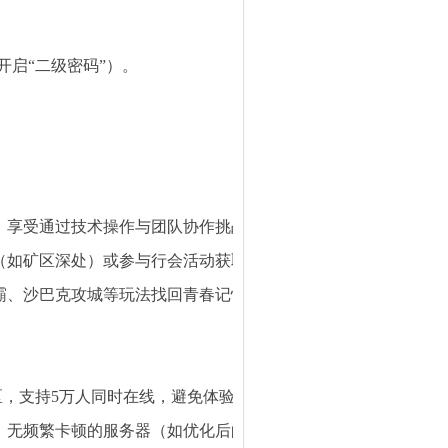
启“二级密码”）。
境，享受通过技术操作与团队协作挑战高难度副本的成就感。
（如矿区深处）或参与行会活动获取收益。
争霸、沙巴克攻城等玩法找回青春记忆。
大区，支持5万人同时在线，避免体验拥堵。
、无频繁卡顿的服务器（如优化后的2025年度版本）。