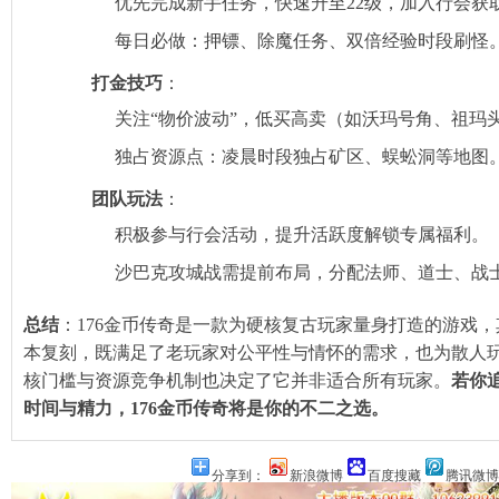
优先完成新手任务，快速升至22级，加入行会获
每日必做：押镖、除魔任务、双倍经验时段刷怪
打金技巧
‌：
关注“物价波动”，低买高卖（如沃玛号角、祖玛
独占资源点：凌晨时段独占矿区、蜈蚣洞等地图
团队玩法
‌：
积极参与行会活动，提升活跃度解锁专属福利。
沙巴克攻城战需提前布局，分配法师、道士、战
总结
‌：176金币传奇是一款为硬核复古玩家量身打造的游戏，
本复刻，既满足了老玩家对公平性与情怀的需求，也为散人
核门槛与资源竞争机制也决定了它并非适合所有玩家。‌
若你
时间与精力，176金币传奇将是你的不二之选。
分享到：
新浪微博
百度搜藏
腾讯微博