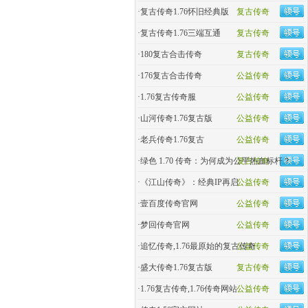
·
复古传奇1.76怀旧经典版
复古传奇
·
复古传奇1.76三端互通
复古传奇
·
180复古合击传奇
复古传奇
·
176复古合击传奇
公益传奇
·
1.76复古传奇服
公益传奇
·
山河传奇1.76复古版
公益传奇
·
老兵传奇1.76复古
公益传奇
·
绿色 1.70 传奇：为何成为公平热血标杆？
复古传奇
·
《江山传奇》：经典IP再启
公益传奇
·
壹百度传奇官网
公益传奇
·
梦回传奇官网
公益传奇
·
追忆传奇,1.76最原始的复古传奇
公益传奇
·
盛大传奇1.76复古版
复古传奇
·
1.76复古传奇,1.76传奇网站
公益传奇