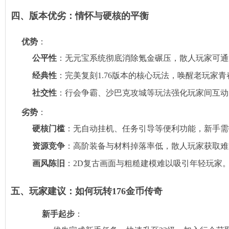
四、版本优劣：情怀与硬核的平衡
优势
‌：
公平性
‌：无元宝系统彻底消除氪金碾压，散人玩家可
经典性
‌：完美复刻1.76版本的核心玩法，唤醒老玩家
社交性
‌：行会争霸、沙巴克攻城等玩法强化玩家间互
劣势
‌：
硬核门槛
‌：无自动挂机、任务引导等便利功能，新手
资源竞争
‌：高阶装备与材料掉落率低，散人玩家获取
画风陈旧
‌：2D复古画面与粗糙建模难以吸引年轻玩家
五、玩家建议：如何玩转176金币传奇
新手起步
‌：