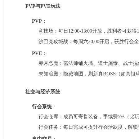
PVP与PVE玩法
PVP
‌：
竞技场：每日12:00-13:00开放，胜利者可获
槛”热血
沙巴克攻城战：每周六20:00开启，获胜行会
PVE
‌：
赤月恶魔：需法师铺火墙、道士施毒、战士抗
未知暗殿：隐藏地图，刷新真BOSS（如真
社交与经济系统
行会系统
‌：
行会仓库：成员可寄售装备，手续费5%（比
行会任务：每日完成可提升行会活跃度，解锁
自由交易
‌：