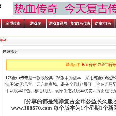
金币传奇
游戏库
游戏资讯网
复古176传奇
仿盛大176
金币传奇
详细说明
详细如下-
热血传奇176金币传奇
176金币传奇
‌是一款以经典1.76版本为蓝本，采用‌
纯金币经济
法围绕“无元宝、无充值商城、装备全靠打”展开，旨在还原
下从版本特色、核心玩法、玩家生态及版本优劣四方面进行
[分享的都是纯净复古金币公益长久服
www.108670.com 每个版本为1个星期1
呐喊