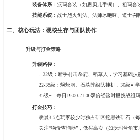
装备体系
‌：沃玛套装（如思贝儿手镯）、祖玛
技能系统
‌：战士烈火剑法、法师冰咆哮、道士召
二、核心玩法：硬核生存与团队协作
升级与打金策略
升级路径
‌：
1-22级：新手村击杀鹿、稻草人，学习基础技
22-35级：蜈蚣洞、石墓阵组队挂机，30级
35级+：每日19:00-21:00双倍经验时段挑
打金技巧
‌：
凌晨3-5点玩家较少时独占矿区挖黑铁矿石（每
关注“物价查询器”，低买高卖（如沃玛号角市