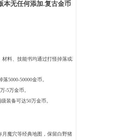
净版本无任何添加.复古金币
备、材料、技能书均通过打怪掉落或玩家交易获取。
5000-50000金币。
万-5万金币。
级装备可达50万金币。
、赤月魔穴等经典地图，保留白野猪、沃玛教主、祖玛教主等标志