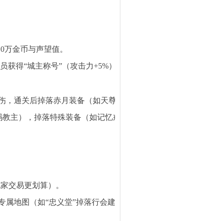
得10万金币与声望值。
全员获得“城主称号”（攻击力+5%）与金币奖励（行会仓库分配）
伤，通关后掉落赤月装备（如天尊道袍）。
祖玛教主），掉落特殊装备（如记忆戒指）。
玩家交易更划算）。
专属地图（如“忠义堂”掉落行会建设物资）。