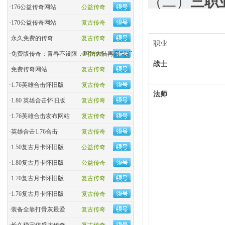
（二）
三职
·
176公益传奇网站
公益传奇
·
170公益传奇网站
复古传奇
·
永久免费的传奇
复古传奇
职业
·
免费版传奇：青春不设限，玛法大陆再启“零门槛”热血
金币传奇
战士
·
免费传奇网站
复古传奇
·
1.76英雄合击怀旧版
复古传奇
法师
·
1.80 英雄合击怀旧版
复古传奇
·
1.76英雄合击发布网站
复古传奇
·
英雄合击1.76合击
复古传奇
·
1.50复古月卡怀旧版
公益传奇
·
1.80复古月卡怀旧版
公益传奇
·
1.70复古月卡怀旧版
复古传奇
·
1.76复古月卡怀旧版
复古传奇
·
装备全靠打骨灰最爱
复古传奇