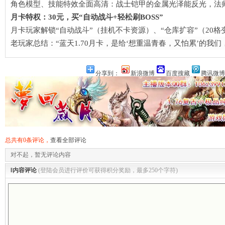
角色模型、技能特效全面高清：战士铠甲的金属光泽能反光，法师
月卡特权：30元，买“自动战斗+轻松刷BOSS”​
月卡玩家解锁“自动战斗”（挂机不卡资源）、“仓库扩容”（20格变
老玩家总结：“蓝天1.70月卡，是给‘想重温青春，又怕累’的我们
槛”热血
分享到：
新浪微博
百度搜藏
腾讯微博
总共有0条评论，
查看全部评论
对不起，暂无评论内容
‖内容评论
(登陆会员进行评价可获得积分奖励，最多250个字符)