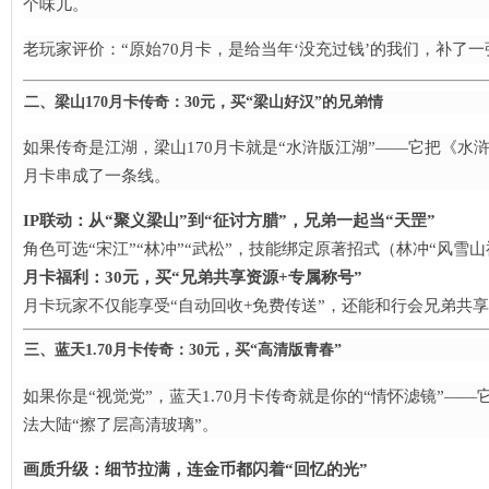
个味儿。
老玩家评价：“原始70月卡，是给当年‘没充过钱’的我们，补了一张‘
二、梁山170月卡传奇：30元，买“梁山好汉”的兄弟情
如果传奇是江湖，梁山170月卡就是“水浒版江湖”——它把《水浒
月卡串成了一条线。
IP联动：从“聚义梁山”到“征讨方腊”，兄弟一起当“天罡”​
角色可选“宋江”“林冲”“武松”，技能绑定原著招式（林冲“风雪
月卡福利：30元，买“兄弟共享资源+专属称号”​
月卡玩家不仅能享受“自动回收+免费传送”，还能和行会兄弟共享
三、蓝天1.70月卡传奇：30元，买“高清版青春”​
如果你是“视觉党”，蓝天1.70月卡传奇就是你的“情怀滤镜”——
法大陆“擦了层高清玻璃”。
画质升级：细节拉满，连金币都闪着“回忆的光”​