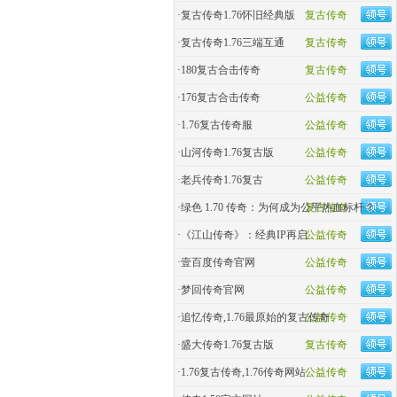
·
复古传奇1.76怀旧经典版
复古传奇
·
复古传奇1.76三端互通
复古传奇
·
180复古合击传奇
复古传奇
·
176复古合击传奇
公益传奇
·
1.76复古传奇服
公益传奇
·
山河传奇1.76复古版
公益传奇
·
老兵传奇1.76复古
公益传奇
·
绿色 1.70 传奇：为何成为公平热血标杆？
复古传奇
·
《江山传奇》：经典IP再启
公益传奇
·
壹百度传奇官网
公益传奇
·
梦回传奇官网
公益传奇
·
追忆传奇,1.76最原始的复古传奇
公益传奇
·
盛大传奇1.76复古版
复古传奇
·
1.76复古传奇,1.76传奇网站
公益传奇