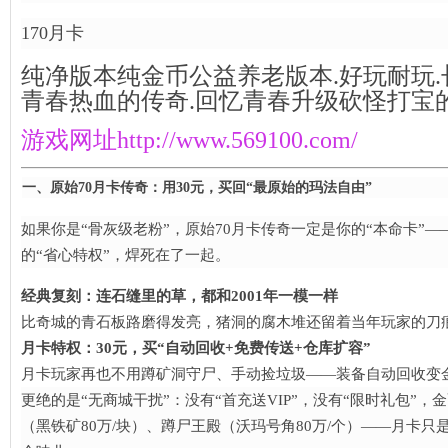
170月卡
纯净版本纯金币公益养老版本.好玩耐玩.
青春热血的传奇.回忆青春升级砍怪打宝
游戏网址
http://www.569100.com/
一、原始70月卡传奇：用30元，买回“最原始的玛法自由”​
如果你是“骨灰级老粉”，原始70月卡传奇一定是你的“本命卡”——
的“省心特权”，焊死在了一起。
经典复刻：连石缝里的草，都和2001年一模一样
比奇城的青石板路磨得发亮，猪洞的腐木堆还留着当年玩家的刀痕
月卡特权：30元，买“自动回收+免费传送+仓库扩容”​
月卡玩家再也不用蹲矿洞守尸、手动捡垃圾——装备自动回收变金
更绝的是“无商城干扰”：没有“首充送VIP”，没有“限时礼包”，金
（黑铁矿80万/块）、蹲尸王殿（沃玛号角80万/个）——月卡只是