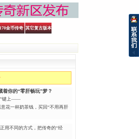
170金币传奇
其它复古版本
卡
藏着你的“零肝畅玩”梦？​
”键上——
愿意花一杯奶茶钱，买回“不用再肝
”，正用不同的方式，把传奇的“经