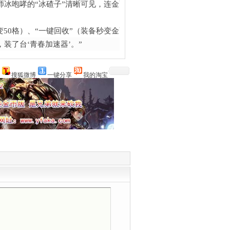
冰咆哮的“冰碴子”清晰可见，连金币掉在地上的“叮铃”响都带着立体
50格）、“一键回收”（装备秒变金币）；更有“蓝天专属BOSS”（每
，装了台‘青春加速器’。”
搜狐微博
一键分享
我的淘宝