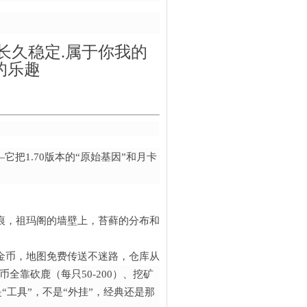
长久稳定.属于你我的
的乐趣
它把1.70版本的“原始基因”和月卡
，祖玛阁的墙壁上，苔藓的分布和当年网吧截图分毫不差；沃玛卫士
币，地图免费传送不迷路，仓库从3格扩容到20格，连“挖矿累了”都
币全靠砍鹿（每只50-200）、挖矿
“工具”，不是“外挂”，经典还是那