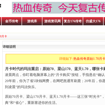
金币传奇
游戏库
游戏资讯网
复古176传奇
仿盛大176
70月卡
详细说明
详细如下-
热血传奇原始1.70月
月卡时代的玛法重启：原始70、梁山170、蓝天1.70，哪张卡
凌晨两点，你盯着电脑屏幕上的“月卡购买”按钮，手指悬在“确认
20年前，你为了省5块钱网费，在网吧熬通宵刷鹿；20年后，你
到凌晨”的玛法快乐。
原始70月卡、梁山170月卡、蓝天1.70月卡——这三张“时光卡
呐喊
典”和“省心”，重新塞进你的生活。