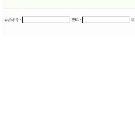
会员帐号：
密码：
匿