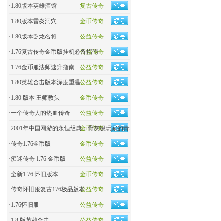
·
1.80版本英雄酒馆
复古传奇
·
1.80版本雷炎洞穴
金币传奇
·
1.80版本卧龙名将
公益传奇
·
1.76复古传奇金币版挂机必备指南
公益传奇
·
1.76金币服法师速升指南
公益传奇
·
1.80英雄合击版本深度重温
公益传奇
·
1.80 版本 王师教头
金币传奇
·
一个传奇人的热血传奇
公益传奇
·
2001年中国网游的永恒经典，骨灰级玩家的青春回忆杀！
金币传奇
·
传奇1.76金币版
金币传奇
·
痴迷传奇 1.76 金币版
公益传奇
·
全新1.76 怀旧版本
金币传奇
·
传奇怀旧服复古176极品版本
公益传奇
·
1.76怀旧服
公益传奇
·
1.8 版英雄合击
公益传奇