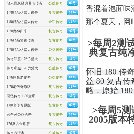
·
散人骨灰经典养老传奇
公益传奇
香混着泡面味涌
·
1.70精品仿盛大传奇
复古传奇
那个夏天，网
·
1.80精品仿盛大传奇
金币传奇
·
1.70魔神归来
复古传奇
>每周2测试
·
1.76精品复古传奇
复古传奇
典复古纯
·
1.76精品仿盛大传奇
公益传奇
·
传奇私服1.76仿盛大
复古传奇
·
传奇私服1.70仿盛大
公益传奇
怀旧 180 
·
1.76原版老传奇
公益传奇
益 80 复古
·
1.70老传奇原版
复古传奇
略，原始 1
·
回忆传奇 1.80金币
复古传奇
·
1.80老传奇原版
复古传奇
>每周5测
·
80全民公益合击
复古传奇
2005版
·
176复古金币服
复古传奇
·
传奇老玩家
公益传奇