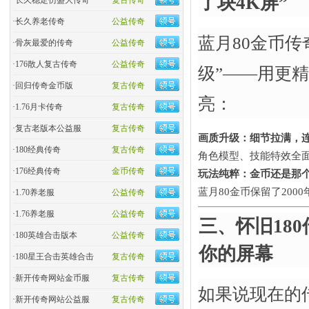
了块4K屏”​
·
长久稳定仿盛大传奇
复古传奇
·
长久养老传奇
公益传奇
蓝月80金币传
·
骨灰最爱的传奇
公益传奇
·
176散人复古传奇
公益传奇
级”——用更精
·
回归传奇金币版
复古传奇
亮：
·
1.76月卡传奇
复古传奇
·
复古老版本公益服
复古传奇
画质升级：细节拉满，连
·
180经典传奇
复古传奇
角色模型、技能特效全面
·
176经典传奇
金币传奇
玩法纯粹：金币还是那个“
蓝月80金币保留了20
·
1.70养老服
公益传奇
·
1.76养老服
公益传奇
三、怀旧180
·
180英雄合击版本
公益传奇
你的屏幕
·
180星王合击英雄合击
复古传奇
·
新开传奇网站金币服
复古传奇
如果说现在的传
·
新开传奇网站公益服
复古传奇