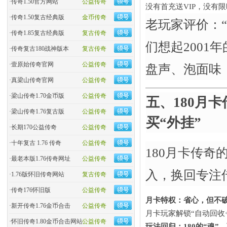
·
传奇1.50官方网站
公益传奇
没有首充送VIP，没有
·
传奇1.50复古经典版
金币传奇
老玩家评价：“
·
传奇1.85复古经典版
复古传奇
们想起200
·
传奇复古180战神版本
复古传奇
·
壹原始传奇官网
公益传奇
盘声、泡面味
·
真梁山传奇官网
公益传奇
·
梁山传奇1.70金币版
公益传奇
五、180月
·
梁山传奇1.76复古版
公益传奇
买“外挂”​
·
长期170公益传奇
公益传奇
·
十年复古 1.76 传奇
公益传奇
180月卡传奇
·
最老本版1.76传奇网址
公益传奇
入，换回专注
·
1.76版怀旧传奇网站
复古传奇
·
传奇176怀旧版
公益传奇
月卡特权：省心，但不
·
新开传奇1.76金币合击
公益传奇
月卡玩家解锁“自动回收
·
怀旧传奇1.80金币合击网站
公益传奇
玩法回归：180的“魂”