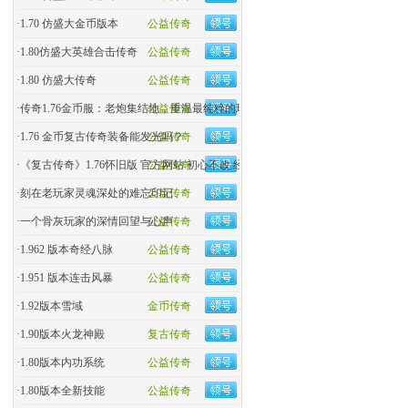
·
1.70 仿盛大金币版本
公益传奇
·
1.80仿盛大英雄合击传奇
公益传奇
·
1.80 仿盛大传奇
公益传奇
·
传奇1.76金币服：老炮集结地，重温最纯粹的玛法热血！
公益传奇
·
1.76 金币复古传奇装备能发光吗？
公益传奇
·
《复古传奇》1.76怀旧版 官方网站 初心不改 经典回归
公益传奇
·
刻在老玩家灵魂深处的难忘印记
公益传奇
·
一个骨灰玩家的深情回望与心声
公益传奇
·
1.962 版本奇经八脉
公益传奇
·
1.951 版本连击风暴
公益传奇
·
1.92版本雪域
金币传奇
·
1.90版本火龙神殿
复古传奇
·
1.80版本内功系统
公益传奇
·
1.80版本全新技能
公益传奇