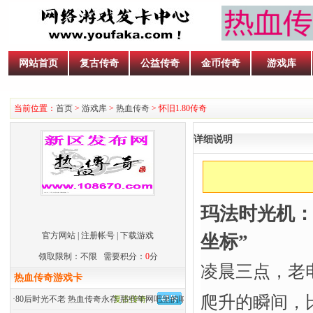
网站首页
复古传奇
公益传奇
金币传奇
游戏库
当前位置：
首页
>
游戏库
>
热血传奇
> 怀旧1.80传奇
详细说明
玛法时光机：
官方网站
|
注册帐号
|
下载游戏
坐标”​
领取限制：不限 需要积分：
0
分
凌晨三点，老
热血传奇游戏卡
爬升的瞬间，
·
80后时光不老 热血传奇永存 那些年网吧里的呐喊
复古传奇