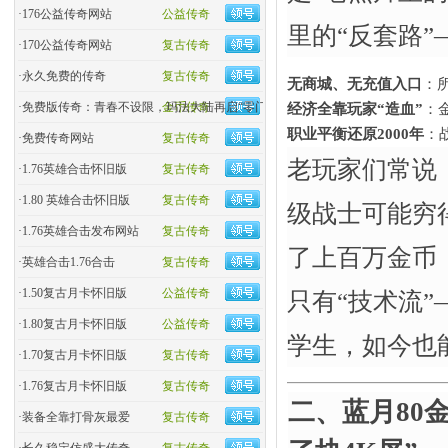
·
176公益传奇网站
公益传奇
里的“反套路”
·
170公益传奇网站
复古传奇
·
永久免费的传奇
复古传奇
无商城、无充值入口
​
·
免费版传奇：青春不设限，玛法大陆再启“零门槛”热血
金币传奇
经济全靠玩家“造血”​
​
职业平衡还原2000年
​
·
免费传奇网站
复古传奇
老玩家们常说：
·
1.76英雄合击怀旧版
复古传奇
·
1.80 英雄合击怀旧版
复古传奇
级战士可能穷
·
1.76英雄合击发布网站
复古传奇
了上百万金币，
·
英雄合击1.76合击
复古传奇
·
1.50复古月卡怀旧版
公益传奇
只有“技术流
·
1.80复古月卡怀旧版
公益传奇
学生，如今也
·
1.70复古月卡怀旧版
复古传奇
·
1.76复古月卡怀旧版
复古传奇
二、蓝月80
·
装备全靠打骨灰最爱
复古传奇