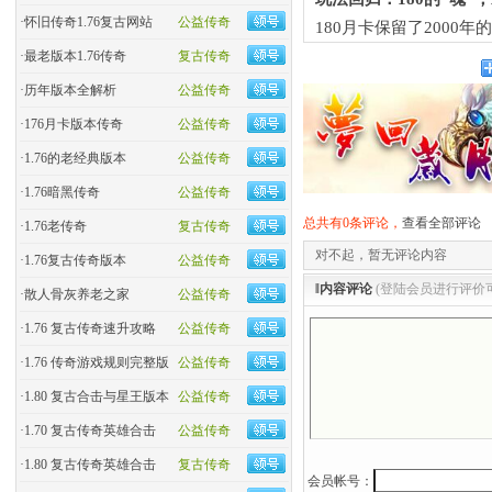
·
怀旧传奇1.76复古网站
公益传奇
180月卡保留了200
·
最老版本1.76传奇
复古传奇
·
历年版本全解析
公益传奇
·
176月卡版本传奇
公益传奇
·
1.76的老经典版本
公益传奇
·
1.76暗黑传奇
公益传奇
总共有0条评论，
查看全部评论
·
1.76老传奇
复古传奇
对不起，暂无评论内容
·
1.76复古传奇版本
公益传奇
‖内容评论
(登陆会员进行评价
·
散人骨灰养老之家
公益传奇
·
1.76 复古传奇速升攻略
公益传奇
·
1.76 传奇游戏规则完整版
公益传奇
·
1.80 复古合击与星王版本
公益传奇
·
1.70 复古传奇英雄合击
公益传奇
·
1.80 复古传奇英雄合击
复古传奇
会员帐号：