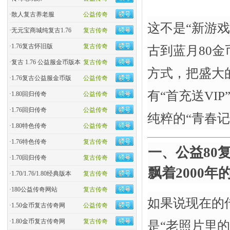
·
散人复古养老服
公益传奇
这不是“新游戏
·
无元宝商城纯复古1.76
复古传奇
·
1.76复古怀旧版
复古传奇
古到蓝月80金
·
复古 1.76 公益服金币版本
复古传奇
方式，把盛大
·
1.76复古公益服金币版
公益传奇
有“首充送VI
·
1.80回归传奇
公益传奇
·
1.76回归传奇
公益传奇
纯粹的“青春记
·
1.80特色传奇
公益传奇
·
1.76特色传奇
复古传奇
一、公益80
·
1.70回归传奇
复古传奇
飘着2000年
·
1.70/1.76/1.80经典版本
复古传奇
·
180公益传奇网站
复古传奇
如果说现在的
·
1.50金币复古传奇网
公益传奇
·
1.80金币复古传奇网
复古传奇
是“老照片里