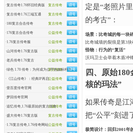
定是“老照片里
·
复古传奇1.76怀旧经典版
复古传奇
·
复古传奇1.76三端互通
复古传奇
的考古”：
·
180复古合击传奇
复古传奇
·
176复古合击传奇
公益传奇
场景：比奇城的每一块砖
·
1.76复古传奇服
公益传奇
比奇城墙的裂痕是第3块
怪物：行为的“复活”​
·
山河传奇1.76复古版
公益传奇
沃玛卫士会举着木盾冲
·
老兵传奇1.76复古
公益传奇
·
绿色 1.70 传奇：为何成为公平热血标杆？
复古传奇
四、原始18
·
《江山传奇》：经典IP再启
公益传奇
核的玛法”​
·
壹百度传奇官网
公益传奇
·
梦回传奇官网
公益传奇
如果传奇是江湖
·
追忆传奇,1.76最原始的复古传奇
公益传奇
把“公平”刻进
·
盛大传奇1.76复古版
复古传奇
·
1.76复古传奇,1.76传奇网站
公益传奇
极简设计：回归2001年的