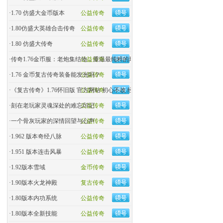
·
1.70 仿盛大金币版本
公益传奇
·
1.80仿盛大英雄合击传奇
公益传奇
·
1.80 仿盛大传奇
公益传奇
·
传奇1.76金币服：老炮集结地，重温最纯粹的玛法热血！
公益传奇
·
1.76 金币复古传奇装备能发光吗？
公益传奇
·
《复古传奇》1.76怀旧版 官方网站 初心不改 经典回归
公益传奇
·
刻在老玩家灵魂深处的难忘印记
公益传奇
·
一个骨灰玩家的深情回望与心声
公益传奇
·
1.962 版本奇经八脉
公益传奇
·
1.951 版本连击风暴
公益传奇
·
1.92版本雪域
金币传奇
·
1.90版本火龙神殿
复古传奇
·
1.80版本内功系统
公益传奇
·
1.80版本全新技能
公益传奇