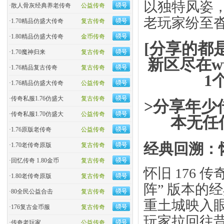
以独特风姿，
·
散人骨灰经典养老传奇
公益传奇
老玩家纷至
·
1.70精品仿盛大传奇
复古传奇
·
1.80精品仿盛大传奇
金币传奇
[分享的都
·
1.70魔神归来
复古传奇
新区尽在ww
·
1.76精品复古传奇
复古传奇
1
·
1.76精品仿盛大传奇
公益传奇
·
传奇私服1.76仿盛大
复古传奇
>分享年少
·
传奇私服1.70仿盛大
公益传奇
本无任
·
1.76原版老传奇
公益传奇
经典回溯：怀
·
1.70老传奇原版
复古传奇
·
回忆传奇 1.80金币
复古传奇
怀旧 176 
·
1.80老传奇原版
复古传奇
阵” 版本的
·
80全民公益合击
复古传奇
重土城映入
·
176复古金币服
复古传奇
玩家拉回往
·
传奇老玩家
公益传奇