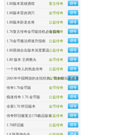
·
1.80版本英雄酒馆
复古传奇
·
1.80版本雷炎洞穴
金币传奇
·
1.80版本卧龙名将
公益传奇
·
1.76复古传奇金币版挂机必备指南
公益传奇
·
1.76金币服法师速升指南
公益传奇
·
1.80英雄合击版本深度重温
公益传奇
·
1.80 版本 王师教头
金币传奇
·
一个传奇人的热血传奇
公益传奇
·
2001年中国网游的永恒经典，骨灰级玩家的青春回忆杀！
金币传奇
·
传奇1.76金币版
金币传奇
·
痴迷传奇 1.76 金币版
公益传奇
·
全新1.76 怀旧版本
金币传奇
·
传奇怀旧服复古176极品版本
公益传奇
·
1.76怀旧服
公益传奇
·
1.8 版英雄合击
公益传奇