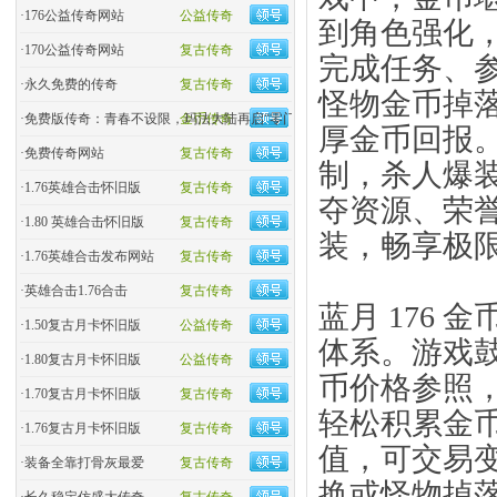
·
176公益传奇网站
公益传奇
到角色强化
·
170公益传奇网站
复古传奇
完成任务、
·
永久免费的传奇
复古传奇
怪物金币掉
·
免费版传奇：青春不设限，玛法大陆再启“零门槛”热血
金币传奇
厚金币回报。
·
免费传奇网站
复古传奇
制，杀人爆
·
1.76英雄合击怀旧版
复古传奇
夺资源、荣
·
1.80 英雄合击怀旧版
复古传奇
装，畅享极
·
1.76英雄合击发布网站
复古传奇
·
英雄合击1.76合击
复古传奇
蓝月 176
·
1.50复古月卡怀旧版
公益传奇
体系。游戏
·
1.80复古月卡怀旧版
公益传奇
币价格参照
·
1.70复古月卡怀旧版
复古传奇
轻松积累金
·
1.76复古月卡怀旧版
复古传奇
值，可交易
·
装备全靠打骨灰最爱
复古传奇
换或怪物掉