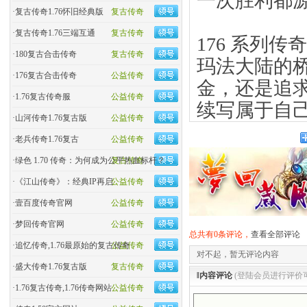
一次胜利都
·
复古传奇1.76怀旧经典版
复古传奇
·
复古传奇1.76三端互通
复古传奇
176 系列
·
180复古合击传奇
复古传奇
玛法大陆的
·
176复古合击传奇
公益传奇
金，还是追
·
1.76复古传奇服
公益传奇
续写属于自
·
山河传奇1.76复古版
公益传奇
·
老兵传奇1.76复古
公益传奇
·
绿色 1.70 传奇：为何成为公平热血标杆？
复古传奇
·
《江山传奇》：经典IP再启
公益传奇
·
壹百度传奇官网
公益传奇
·
梦回传奇官网
公益传奇
总共有0条评论，
查看全部评论
·
追忆传奇,1.76最原始的复古传奇
公益传奇
对不起，暂无评论内容
·
盛大传奇1.76复古版
复古传奇
‖内容评论
(登陆会员进行评价
·
1.76复古传奇,1.76传奇网站
公益传奇