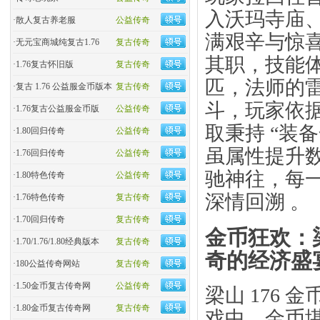
入沃玛寺庙、
·
散人复古养老服
公益传奇
满艰辛与惊
·
无元宝商城纯复古1.76
复古传奇
其职，技能
·
1.76复古怀旧版
复古传奇
匹，法师的
·
复古 1.76 公益服金币版本
复古传奇
斗，玩家依
·
1.76复古公益服金币版
公益传奇
取秉持 “装
·
1.80回归传奇
公益传奇
虽属性提升
·
1.76回归传奇
公益传奇
驰神往，每一
·
1.80特色传奇
公益传奇
深情回溯 。
·
1.76特色传奇
复古传奇
·
1.70回归传奇
复古传奇
金币狂欢：梁
·
1.70/1.76/1.80经典版本
复古传奇
奇的经济盛
·
180公益传奇网站
复古传奇
·
1.50金币复古传奇网
公益传奇
梁山 176
·
1.80金币复古传奇网
复古传奇
戏中，金币