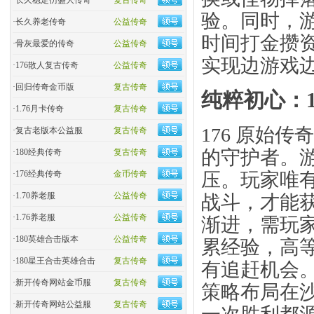
·
长久稳定仿盛大传奇
复古传奇
验。同时，
·
长久养老传奇
公益传奇
时间打金攒
·
骨灰最爱的传奇
公益传奇
实现边游戏
·
176散人复古传奇
公益传奇
·
回归传奇金币版
复古传奇
纯粹初心：1
·
1.76月卡传奇
复古传奇
176 原始
·
复古老版本公益服
复古传奇
的守护者。
·
180经典传奇
复古传奇
压。玩家唯
·
176经典传奇
金币传奇
·
1.70养老服
公益传奇
战斗，才能
·
1.76养老服
公益传奇
渐进，需玩
·
180英雄合击版本
公益传奇
累经验，高
·
180星王合击英雄合击
复古传奇
有追赶机会
·
新开传奇网站金币服
复古传奇
策略布局在沙
·
新开传奇网站公益服
复古传奇