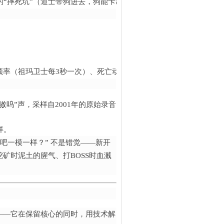
摔死坑”（道士带狗进去，狗能卡出来偷BOSS）——这些被老版本“优
击频率（祖玛卫士每3秒一次）、死亡动画（沃玛卫士倒地时盾牌滚出3
嗷呜”声，采样自2001年的原始录音；
样。
吧一模一样？” 不是错觉——新开
挖矿时泥土的腥气、打BOSS时血溅
”——它在保留核心的同时，用技术解