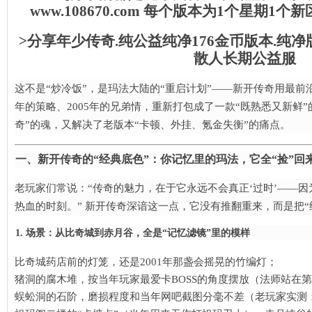
www.108670.com 每个版本为1个星期1
>分享年少传奇.纯公益纯净176金币版本.纯
散人长期公益服
这不是“炒冷饭”，是玛法大陆的“重启计划”——新开传奇用最前沿的
年的策略、2005年的兄弟情，重新打包成了一款“既熟悉又新鲜
奇”的魂，又解决了老版本“卡顿、外挂、氪金失衡”的痛点。
一、新开传奇的“经典底色”：你记忆里的玛法，它全“捡”回
老玩家们常说：“传奇的魅力，在于它永远不会真正‘过时’——
热血的时刻。” 新开传奇深谙这一点，它没有推翻重来，而是把“
1. 场景：从比奇城到赤月谷，全是“记忆滤镜”里的模样
比奇城药店前的灯笼，还是2001年那盏会摇晃的竹编灯；
猪洞的腐木堆，按当年玩家最爱卡BOSS的角度摆放（法师站在
蜈蚣洞的石阶，磨损程度和当年网吧截图分毫不差（老玩家实测：