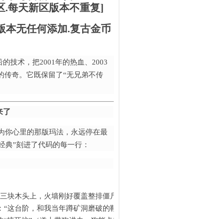
个新区.每天新区版本不重复]
净版本无任何添加.复古金币
技术，把2001年的热血、2003
”的传奇。它既保留了“无兄弟不传
来了
因为你心里的那版玛法，永远停在最
经典”刻进了代码的每一行：
第三块木头上，火墙刚好覆盖整排僵尸）；
“这台阶，和我当年蹲矿洞磨破的鞋底一个样”）；