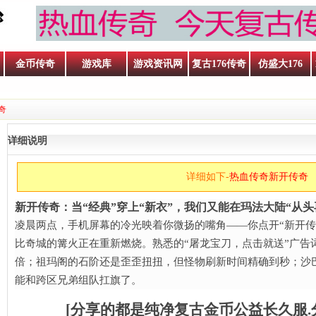
金币传奇
游戏库
游戏资讯网
复古176传奇
仿盛大176
奇
详细说明
详细如下-
热血传奇新开传奇
新开传奇：当“经典”穿上“新衣”，我们又能在玛法大陆“从头再
凌晨两点，手机屏幕的冷光映着你微扬的嘴角——你点开“新开传
比奇城的篝火正在重新燃烧。熟悉的“屠龙宝刀，点击就送”广告
倍；祖玛阁的石阶还是歪歪扭扭，但怪物刷新时间精确到秒；沙
能和跨区兄弟组队扛旗了。
呐喊
[分享的都是纯净复古金币公益长久服