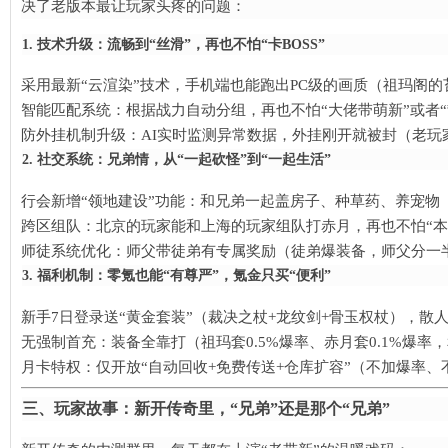
决了老版本最让玩家头疼的问题：
1. 技术升级：流畅到“丝滑”，再也不怕“卡BOSS”​
采用最新“云渲染”技术，手机端也能跑出PC级的画质（祖玛阁
槛”热血
智能匹配系统：根据战力自动分组，再也不怕“大佬带萌新”或者“
防外挂机制升级：AI实时监测异常数据，外挂刚开就被封（老玩家
2. 社交系统：兄弟情，从“一起砍怪”到“一起生活”​
行会新增“领地建设”功能：和兄弟一起盖房子、种草药、养宠物
跨区组队：北京的玩家能和上海的玩家组队打赤月，再也不怕“本
师徒系统优化：师父带徒弟有专属奖励（徒弟爆装备，师父分一
3. 福利机制：零氪也能“有尊严”，氪金只买“便利”​
新手7日登录送“黄金套装”（裁决之杖+龙纹剑+骨玉权杖），散
无强制首充：装备全靠打（祖玛套0.5%爆率、赤月套0.1%爆率，
月卡特权：仅开放“自动回收+免费传送+仓库扩容”（不加爆率、
三、玩家故事：新开传奇里，“兄弟”还是那个“兄弟”​