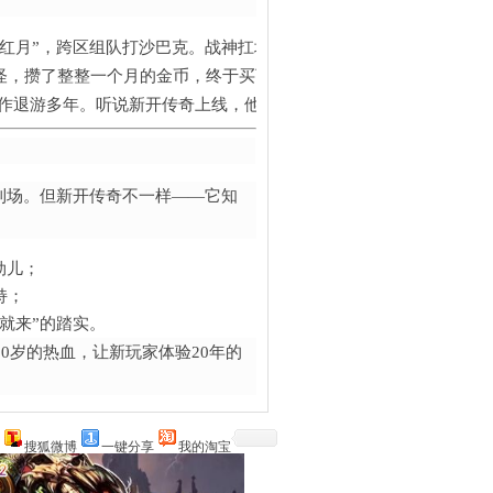
的“红月”，跨区组队打沙巴克。战神扛城门，夜枭铺冰咆哮，红月奶血—
个月怪，攒了整整一个月的金币，终于买下一把裁决。他私聊师父：“
，因工作退游多年。听说新开传奇上线，他下载后第一时间登录——熟悉
功利场。但新开传奇不一样——它知
劲儿；
持；
就来”的踏实。
0岁的热血，让新玩家体验20年的
搜狐微博
一键分享
我的淘宝