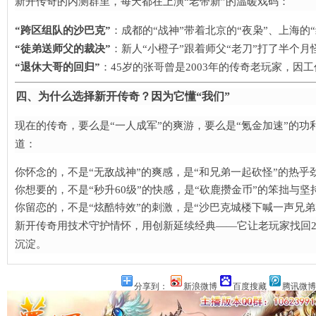
新开传奇的内测群里，每天都在上演“老带新”的温暖戏码：
​“跨区组队的沙巴克”​
​：成都的“战神”带着北京的“夜枭”、上海
​“徒弟送师父的裁决”​
​：新人“小橙子”跟着师父“老刀”打了半
​“退休大哥的回归”​
​：45岁的张哥曾是2003年的传奇老玩家
四、为什么选择新开传奇？因为它懂“我们”​
现在的传奇，要么是“一人成军”的爽游，要么是“氪金加速”的
道：
你怀念的，不是“无敌战神”的爽感，是“和兄弟一起砍怪”的热乎
你想要的，不是“秒升60级”的快感，是“砍鹿攒金币”的笨拙与坚
你留恋的，不是“炫酷特效”的刺激，是“沙巴克城楼下喊一声兄弟
新开传奇用技术守护情怀，用创新延续经典——它让老玩家找回2
沉淀。
分享到：
新浪微博
百度搜藏
腾讯微博