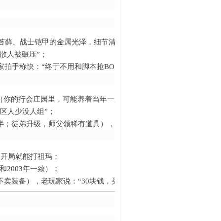
的苔藓、战士铠甲的金属光泽，细节清晰到能数清纹理）；
散人被碾压”；
拍手称快：“终于不用和脚本抢BOSS了！”）。
（你的行会庄园里，可能养着当年一起砍鹿的小鹿）；
区人少没人组”；
半；徒弟升级，师父领稀有道具），老玩家感慨：“当年我师父教我打
人开局就能打祖玛；
和2003年一致）；
不卖装备），老玩家说：“30块钱，买的是不用再蹲矿洞守尸的舒服。