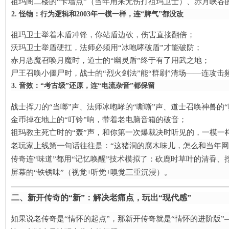
祖玛阁二楼的“卡墙点”（当年用来无伤打祖玛卫士）、赤月峡谷的“
2. 怪物：行为逻辑和2003年一模一样，连“脾气”都没改
祖玛卫士举着木盾冲锋，你站盾边砍，伤害直接翻倍；
沃玛卫士举盾硬扛，法师必须用“冰咆哮破盾”才能破防；
赤月恶魔召唤月魔时，道士的“幽灵盾”终于有了用武之地；
尸王召唤小僵尸时，战士的“烈火剑法”能“群刷”清场——连攻
3. 音效：“考古级”还原，连“电流杂音”都保留
战士挥刀的“当啷”声、法师冰咆哮的“嘶嘶”声、道士召唤神兽的“
金币掉在地上的“叮铃”响，带着老电脑音箱的破音；
祖玛教主死亡时的“轰”声，和你第一次爆裁决时听见的，一模一
老玩家上线第一句话往往是：“这猪洞的腐木味儿，怎么和当年网
传奇连“味道”都用“记忆唤醒”技术模拟了：砍鹿时草叶的清香、
屏幕的“铁锈味”（视觉+听觉+嗅觉三重沉浸）。
二、新开传奇的“新”：解决老痛点，玩出“现代感”​
如果说老传奇是“情怀的起点”，那新开传奇就是“情怀的进阶版