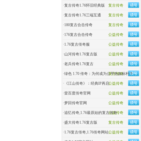
·
复古传奇1.76怀旧经典版
复古传奇
·
复古传奇1.76三端互通
复古传奇
·
180复古合击传奇
复古传奇
·
176复古合击传奇
公益传奇
·
1.76复古传奇服
公益传奇
·
山河传奇1.76复古版
公益传奇
·
老兵传奇1.76复古
公益传奇
·
绿色 1.70 传奇：为何成为公平热血标杆？
复古传奇
·
《江山传奇》：经典IP再启
公益传奇
·
壹百度传奇官网
公益传奇
·
梦回传奇官网
公益传奇
·
追忆传奇,1.76最原始的复古传奇
公益传奇
·
盛大传奇1.76复古版
复古传奇
·
1.76复古传奇,1.76传奇网站
公益传奇