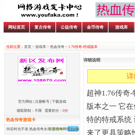
网站首页
复古传奇
公益传奇
金币传奇
游戏库
当前位置：
首页
>
游戏库
>
热血传奇
> 1.76传奇-特戒版本
详细说明
详
超神1.76传
官方网站
|
注册帐号
|
下载游戏
版本之一 它在
领取限制：不限 需要积分：
0
分
特的特戒系统
热血传奇游戏卡
·
80后时光不老 热血传奇永存 那些年网吧里的呐喊
复古传奇
来了更具策略