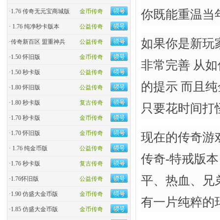
你既能重温当
·
1.76 传奇无元宝商城版
金币传奇
·
1.76 纯净秒卡版本
公益传奇
如果你是新玩家
·
传奇新百区 盟重神兵
公益传奇
·
1.50 怀旧版
金币传奇
非常完善 从如
·
1.50 秒卡版
公益传奇
的提示 而且纯
·
1.80 怀旧版
公益传奇
·
1.80 秒卡版
复古传奇
只要花时间打
·
1.70 秒卡版
金币传奇
·
1.70 怀旧版
金币传奇
现在的传奇游戏市
·
1.76 纯金币版
公益传奇
传奇-特戒版
·
1.76 秒卡版
复古传奇
平、热血、兄弟
·
1.76怀旧版
公益传奇
·
1.90 仿盛大金币版
金币传奇
有一片纯粹的
·
1.85 仿盛大金币版
金币传奇