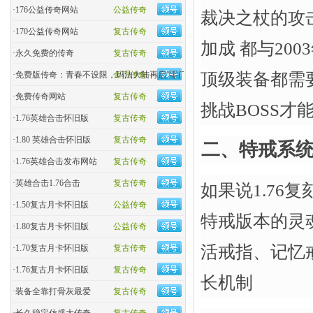
·
176公益传奇网站
公益传奇
裁决之杖的攻
·
170公益传奇网站
复古传奇
加成 都与20
·
永久免费的传奇
复古传奇
顶级装备都需
·
免费版传奇：青春不设限，玛法大陆再启“零门槛”热血
金币传奇
·
免费传奇网站
复古传奇
挑战BOSS才
·
1.76英雄合击怀旧版
复古传奇
·
1.80 英雄合击怀旧版
复古传奇
二、特戒系统
·
1.76英雄合击发布网站
复古传奇
·
英雄合击1.76合击
复古传奇
如果说1.76
·
1.50复古月卡怀旧版
公益传奇
特戒版本的灵
·
1.80复古月卡怀旧版
公益传奇
活戒指、记忆
·
1.70复古月卡怀旧版
复古传奇
·
1.76复古月卡怀旧版
复古传奇
长机制
·
装备全靠打骨灰最爱
复古传奇