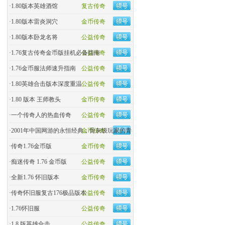
·
1.80版本英雄酒馆
复古传奇
·
1.80版本雷炎洞穴
金币传奇
·
1.80版本卧龙名将
公益传奇
·
1.76复古传奇金币版挂机必备指南
公益传奇
·
1.76金币服法师速升指南
公益传奇
·
1.80英雄合击版本深度重温
公益传奇
·
1.80 版本 王师教头
金币传奇
·
一个传奇人的热血传奇
公益传奇
·
2001年中国网游的永恒经典，骨灰级玩家的青春回忆杀！
金币传奇
·
传奇1.76金币版
金币传奇
·
痴迷传奇 1.76 金币版
公益传奇
·
全新1.76 怀旧版本
金币传奇
·
传奇怀旧服复古176极品版本
公益传奇
·
1.76怀旧服
公益传奇
·
1.8 版英雄合击
公益传奇