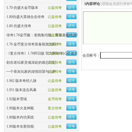
‖内容评论
(登陆会员进行评价
·
1.70 仿盛大金币版本
公益传奇
·
1.80仿盛大英雄合击传奇
公益传奇
·
1.80 仿盛大传奇
公益传奇
·
传奇1.76金币服：老炮集结地，重温最纯粹的玛法热血！
公益传奇
·
1.76 金币复古传奇装备能发光吗？
公益传奇
·
《复古传奇》1.76怀旧版 官方网站 初心不改 经典回归
公益传奇
会员帐号：
·
刻在老玩家灵魂深处的难忘印记
公益传奇
·
一个骨灰玩家的深情回望与心声
公益传奇
·
1.962 版本奇经八脉
公益传奇
·
1.951 版本连击风暴
公益传奇
·
1.92版本雪域
金币传奇
·
1.90版本火龙神殿
复古传奇
·
1.80版本内功系统
公益传奇
·
1.80版本全新技能
公益传奇