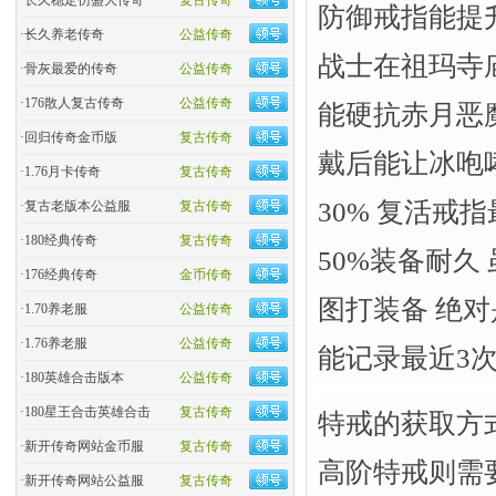
·
长久稳定仿盛大传奇
复古传奇
防御戒指能提
·
长久养老传奇
公益传奇
战士在祖玛寺
·
骨灰最爱的传奇
公益传奇
·
176散人复古传奇
公益传奇
能硬抗赤月恶
·
回归传奇金币版
复古传奇
戴后能让冰咆
·
1.76月卡传奇
复古传奇
30% 复活戒
·
复古老版本公益服
复古传奇
·
180经典传奇
复古传奇
50%装备耐久
·
176经典传奇
金币传奇
图打装备 绝对
·
1.70养老服
公益传奇
·
1.76养老服
公益传奇
能记录最近3
·
180英雄合击版本
公益传奇
·
180星王合击英雄合击
复古传奇
特戒的获取方
·
新开传奇网站金币服
复古传奇
高阶特戒则需
·
新开传奇网站公益服
复古传奇