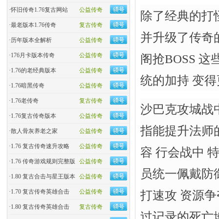
·
怀旧传奇1.76复古网站
公益传奇
除了经典的打怪
·
最老版本1.76传奇
复古传奇
并升级了传奇
·
历年版本全解析
公益传奇
·
176月卡版本传奇
公益传奇
阁抢BOSS 
·
1.76的老经典版本
公益传奇
统的加持 变
·
1.76暗黑传奇
公益传奇
·
1.76老传奇
复古传奇
沙巴克攻城战
·
1.76复古传奇版本
公益传奇
指能提升法师
·
散人骨灰养老之家
公益传奇
·
1.76 复古传奇速升攻略
公益传奇
容 行会战中
·
1.76 传奇游戏规则完整版
公益传奇
员统一佩戴防御
·
1.80 复古合击与星王版本
公益传奇
·
1.70 复古传奇英雄合击
公益传奇
打速攻 资源争
·
1.80 复古传奇英雄合击
复古传奇
过记录的死亡地