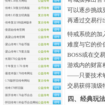
·
传奇1.50官方网站
公益传奇
·
传奇1.50复古经典版
金币传奇
可以逐步挑战
·
传奇1.85复古经典版
复古传奇
再通过交易行出
·
传奇复古180战神版本
复古传奇
·
壹原始传奇官网
公益传奇
特戒系统的加
·
真梁山传奇官网
公益传奇
难度与它的价
·
梁山传奇1.70金币版
公益传奇
·
梁山传奇1.76复古版
公益传奇
BOSS或在交
·
长期170公益传奇
公益传奇
游戏内的财富
·
十年复古 1.76 传奇
公益传奇
·
最老本版1.76传奇网址
公益传奇
——只要技术
·
1.76版怀旧传奇网站
复古传奇
交易获得顶级
·
传奇176怀旧版
公益传奇
·
新开传奇1.76金币合击
公益传奇
四、经典玩
·
怀旧传奇1.80金币合击网站
公益传奇