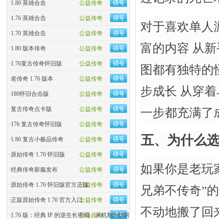
·
1.80 英雄合击
公益传奇
·
1.76 英雄合击
公益传奇
对于喜欢单人游
·
1.70 英雄合击
公益传奇
富的内容 从
·
1.80 版本传奇
公益传奇
·
1.76复古传奇怀旧版
公益传奇
图都有独特的
·
老传奇 1.76 版本
公益传奇
步成长 从穿着
·
180怀旧合击版
公益传奇
·
复古传奇点卡版
公益传奇
一步都充满了
·
176 复古传奇怀旧版
公益传奇
五、为什么选
·
1.80 复古小极品传奇
公益传奇
·
原始传奇 1.70 怀旧版
公益传奇
如果你是老玩
·
经典传奇新服发布
公益传奇
·
原始传奇 1.76 怀旧版官方正版
公益传奇
兄弟不传奇”的
·
正版原始传奇 1.70 官方入口
公益传奇
不动地搬了回
·
1.76 版：经典 IP 的逆生长密码，从机制到情怀的全民�
公益传奇