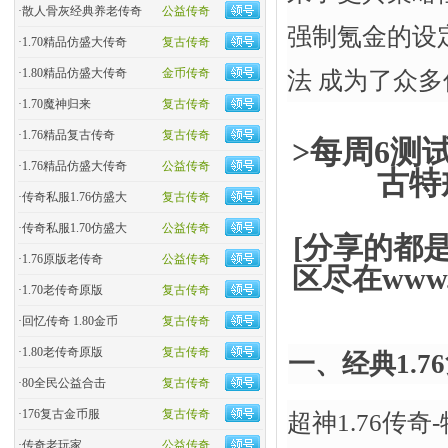
·
散人骨灰经典养老传奇
公益传奇
强制氪金的设
·
1.70精品仿盛大传奇
复古传奇
·
1.80精品仿盛大传奇
金币传奇
法 成为了众多
·
1.70魔神归来
复古传奇
·
1.76精品复古传奇
复古传奇
>每周6测试
·
1.76精品仿盛大传奇
公益传奇
古特
·
传奇私服1.76仿盛大
复古传奇
·
传奇私服1.70仿盛大
公益传奇
[分享的都
·
1.76原版老传奇
公益传奇
区尽在www.
·
1.70老传奇原版
复古传奇
·
回忆传奇 1.80金币
复古传奇
·
1.80老传奇原版
复古传奇
一、经典1.
·
80全民公益合击
复古传奇
·
176复古金币服
复古传奇
超神1.76传奇
·
传奇老玩家
公益传奇