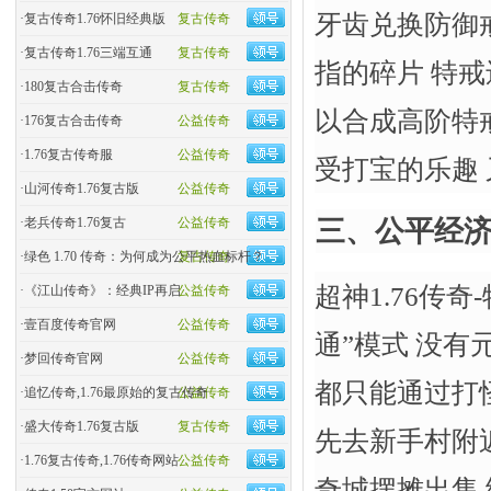
牙齿兑换防御
·
复古传奇1.76怀旧经典版
复古传奇
·
复古传奇1.76三端互通
复古传奇
指的碎片 特
·
180复古合击传奇
复古传奇
以合成高阶特戒
·
176复古合击传奇
公益传奇
·
1.76复古传奇服
公益传奇
受打宝的乐趣
·
山河传奇1.76复古版
公益传奇
·
老兵传奇1.76复古
公益传奇
三、公平经济
·
绿色 1.70 传奇：为何成为公平热血标杆？
复古传奇
超神1.76传
·
《江山传奇》：经典IP再启
公益传奇
·
壹百度传奇官网
公益传奇
通”模式 没有
·
梦回传奇官网
公益传奇
都只能通过打
·
追忆传奇,1.76最原始的复古传奇
公益传奇
·
盛大传奇1.76复古版
复古传奇
先去新手村附
·
1.76复古传奇,1.76传奇网站
公益传奇
奇城摆摊出售 