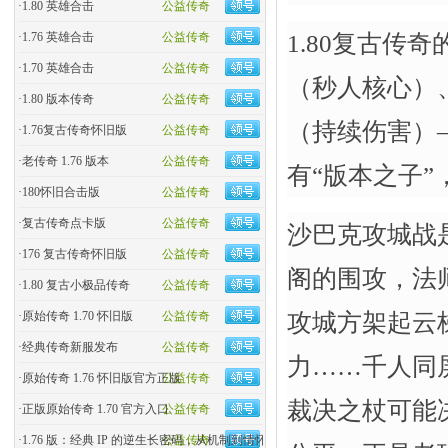
·
1.80 英雄合击
公益传奇
1.80复古传
·
1.76 英雄合击
公益传奇
·
1.70 英雄合击
公益传奇
（秒人核心）
·
1.80 版本传奇
公益传奇
（持续伤害）
·
1.76复古传奇怀旧版
公益传奇
·
老传奇 1.76 版本
公益传奇
有“版本之子”
·
180怀旧合击版
公益传奇
·
复古传奇点卡版
公益传奇
沙巴克攻城战
·
176 复古传奇怀旧版
公益传奇
阁的围攻，法
·
1.80 复古小极品传奇
公益传奇
攻城方架起云
·
原始传奇 1.70 怀旧版
公益传奇
·
经典传奇新服发布
公益传奇
力……千人同
·
原始传奇 1.76 怀旧版官方正版
公益传奇
裁决之杖可能
·
正版原始传奇 1.70 官方入口
公益传奇
·
1.76 版：经典 IP 的逆生长密码，从机制到情怀的全民�
公益传奇