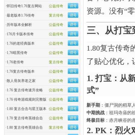
·
怀旧传奇1.76复古网站
公益传奇
资源。没有“零
·
最老版本1.76传奇
复古传奇
·
历年版本全解析
公益传奇
三、从打宝
·
176月卡版本传奇
公益传奇
·
1.76的老经典版本
公益传奇
1.80复古传
·
1.76暗黑传奇
公益传奇
了贴心优化，
·
1.76老传奇
复古传奇
·
1.76复古传奇版本
公益传奇
1. 打宝：
·
散人骨灰养老之家
公益传奇
式”
·
1.76 复古传奇速升攻略
公益传奇
·
1.76 传奇游戏规则完整版
公益传奇
新手期
​：僵尸洞的稻草
·
1.80 复古合击与星王版本
公益传奇
中期挑战
​：祖玛寺庙
·
1.70 复古传奇英雄合击
公益传奇
终极目标
​：赤月峡谷
·
1.80 复古传奇英雄合击
复古传奇
2. PK：