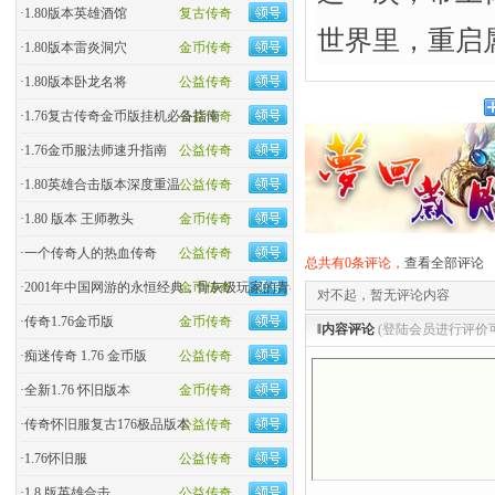
·
1.80版本英雄酒馆
复古传奇
世界里，重启
·
1.80版本雷炎洞穴
金币传奇
·
1.80版本卧龙名将
公益传奇
·
1.76复古传奇金币版挂机必备指南
公益传奇
·
1.76金币服法师速升指南
公益传奇
·
1.80英雄合击版本深度重温
公益传奇
·
1.80 版本 王师教头
金币传奇
·
一个传奇人的热血传奇
公益传奇
总共有0条评论，
查看全部评论
·
2001年中国网游的永恒经典，骨灰级玩家的青春回忆杀！
金币传奇
对不起，暂无评论内容
·
传奇1.76金币版
金币传奇
‖内容评论
(登陆会员进行评价
·
痴迷传奇 1.76 金币版
公益传奇
·
全新1.76 怀旧版本
金币传奇
·
传奇怀旧服复古176极品版本
公益传奇
·
1.76怀旧服
公益传奇
·
1.8 版英雄合击
公益传奇