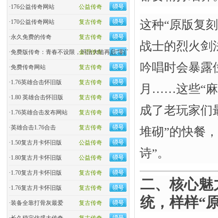
·
176公益传奇网站
公益传奇
这种“原版复
·
170公益传奇网站
复古传奇
·
永久免费的传奇
复古传奇
战士的烈火剑
·
免费版传奇：青春不设限，玛法大陆再启“零门槛”热血
金币传奇
吟唱时会暴露
·
免费传奇网站
复古传奇
·
1.76英雄合击怀旧版
复古传奇
月……这些“
·
1.80 英雄合击怀旧版
复古传奇
成了老玩家们
·
1.76英雄合击发布网站
复古传奇
·
英雄合击1.76合击
复古传奇
堆砌”的快餐
·
1.50复古月卡怀旧版
公益传奇
诗”。
·
1.80复古月卡怀旧版
公益传奇
·
1.70复古月卡怀旧版
复古传奇
二、核心魅
·
1.76复古月卡怀旧版
复古传奇
统，样样“
·
装备全靠打骨灰最爱
复古传奇