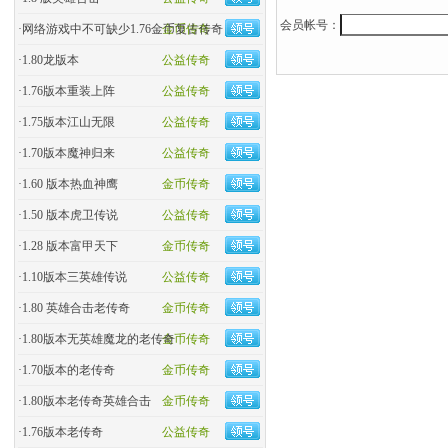
会员帐号：
·
网络游戏中不可缺少1.76金币复古传奇
金币传奇
·
1.80龙版本
公益传奇
·
1.76版本重装上阵
公益传奇
·
1.75版本江山无限
公益传奇
·
1.70版本魔神归来
公益传奇
·
1.60 版本热血神鹰
金币传奇
·
1.50 版本虎卫传说
公益传奇
·
1.28 版本富甲天下
金币传奇
·
1.10版本三英雄传说
公益传奇
·
1.80 英雄合击老传奇
金币传奇
·
1.80版本无英雄魔龙的老传奇
金币传奇
·
1.70版本的老传奇
金币传奇
·
1.80版本老传奇英雄合击
金币传奇
·
1.76版本老传奇
公益传奇