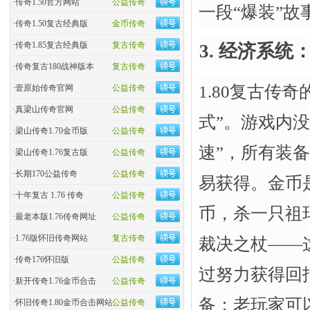
·
传奇1.50官方网站
公益传奇
一段“爆装”
·
传奇1.50复古经典版
金币传奇
·
传奇1.85复古经典版
复古传奇
3. 经济系
·
传奇复古180战神版本
复古传奇
1.80复古传
·
壹原始传奇官网
公益传奇
·
真梁山传奇官网
公益传奇
式”。游戏内没
·
梁山传奇1.70金币版
公益传奇
速”，所有装
·
梁山传奇1.76复古版
公益传奇
·
长期170公益传奇
公益传奇
易获得。金币
·
十年复古 1.76 传奇
公益传奇
币，杀一只祖
·
最老本版1.76传奇网址
公益传奇
·
1.76版怀旧传奇网站
复古传奇
裁决之杖——
·
传奇176怀旧版
公益传奇
过努力获得回
·
新开传奇1.76金币合击
公益传奇
备；老玩家可
·
怀旧传奇1.80金币合击网站
公益传奇