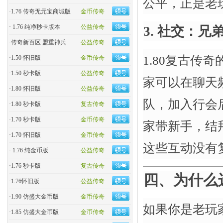
公平，正是老
·
1.76 传奇无元宝商城版
金币传奇
·
1.76 纯净秒卡版本
公益传奇
3. 社交：
·
传奇新百区 盟重神兵
公益传奇
1.80复古传
·
1.50 怀旧版
金币传奇
·
1.50 秒卡版
公益传奇
家可以在聊天
·
1.80 怀旧版
公益传奇
队，加入行会
·
1.80 秒卡版
复古传奇
·
1.70 秒卡版
金币传奇
家带新手，结
·
1.70 怀旧版
金币传奇
这些互动没有
·
1.76 纯金币版
公益传奇
·
1.76 秒卡版
复古传奇
四、为什么选
·
1.76怀旧版
公益传奇
·
1.90 仿盛大金币版
金币传奇
如果你是老玩
·
1.85 仿盛大金币版
金币传奇