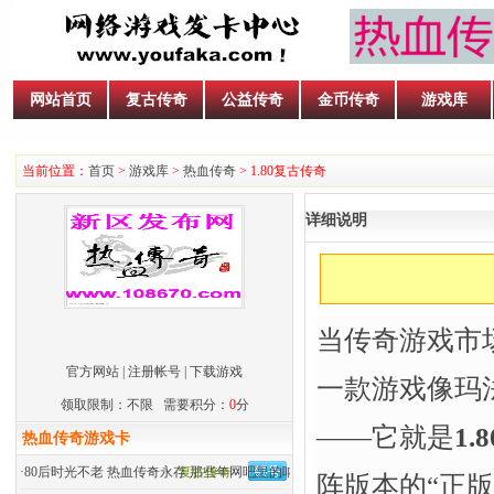
网站首页
复古传奇
公益传奇
金币传奇
游戏库
当前位置：
首页
>
游戏库
>
热血传奇
> 1.80复古传奇
详细说明
当传奇游戏市场
官方网站
|
注册帐号
|
下载游戏
一款游戏像玛
领取限制：不限 需要积分：
0
分
——它就是
1
热血传奇游戏卡
·
80后时光不老 热血传奇永存 那些年网吧里的呐喊
复古传奇
阵版本的“正