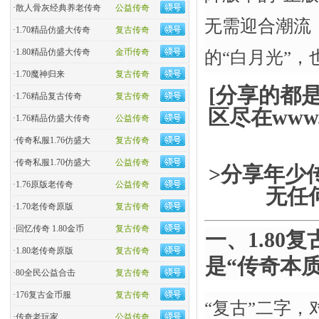
·
散人骨灰经典养老传奇
公益传奇
无需迎合潮流
·
1.70精品仿盛大传奇
复古传奇
·
1.80精品仿盛大传奇
金币传奇
的“白月光”，
·
1.70魔神归来
复古传奇
[分享的都
·
1.76精品复古传奇
复古传奇
区尽在www.
·
1.76精品仿盛大传奇
公益传奇
·
传奇私服1.76仿盛大
复古传奇
·
传奇私服1.70仿盛大
公益传奇
>分享年少
·
1.76原版老传奇
公益传奇
无任
·
1.70老传奇原版
复古传奇
·
回忆传奇 1.80金币
复古传奇
一、1.80
·
1.80老传奇原版
复古传奇
是“传奇本质
·
80全民公益合击
复古传奇
·
176复古金币服
复古传奇
“复古”二字，
·
传奇老玩家
公益传奇