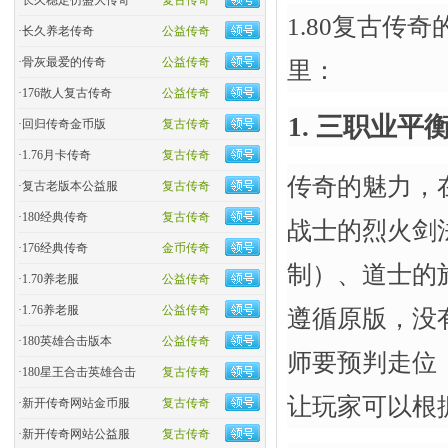
·
长久稳定仿盛大传奇
复古传奇
1.80复古传
·
长久养老传奇
公益传奇
·
骨灰最爱的传奇
公益传奇
里：
·
176散人复古传奇
公益传奇
1. 三职业
·
回归传奇金币版
复古传奇
·
1.76月卡传奇
复古传奇
传奇的魅力，在
·
复古老版本公益服
复古传奇
·
180经典传奇
复古传奇
战士的烈火剑
·
176经典传奇
金币传奇
制）、道士的
·
1.70养老服
公益传奇
·
1.76养老服
公益传奇
遵循原版，没
·
180英雄合击版本
公益传奇
师要预判走位
·
180星王合击英雄合击
复古传奇
让玩家可以根
·
新开传奇网站金币服
复古传奇
·
新开传奇网站公益服
复古传奇