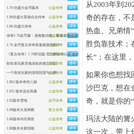
从2003年到
·
1.70 仿盛大金币版本
公益传奇
奇的存在，不
·
1.80仿盛大英雄合击传奇
公益传奇
·
1.80 仿盛大传奇
公益传奇
热血、兄弟情
·
传奇1.76金币服：老炮集结地，重温最纯粹的玛法热血！
公益传奇
胜负靠技术；
·
1.76 金币复古传奇装备能发光吗？
公益传奇
·
《复古传奇》1.76怀旧版 官方网站 初心不改 经典回归
公益传奇
长”；在这里
·
刻在老玩家灵魂深处的难忘印记
公益传奇
如果你也想找
·
一个骨灰玩家的深情回望与心声
公益传奇
·
1.962 版本奇经八脉
公益传奇
沙巴克，想在
·
1.951 版本连击风暴
公益传奇
奇，就是你的“
·
1.92版本雪域
金币传奇
·
1.90版本火龙神殿
复古传奇
玛法大陆的篝
·
1.80版本内功系统
公益传奇
·
1.80版本全新技能
公益传奇
这一次，带上