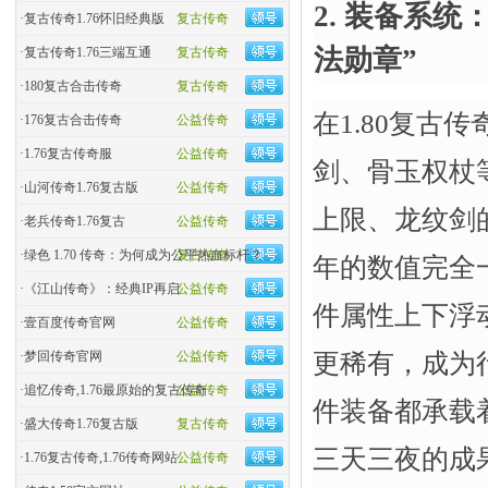
2. 装备系
·
复古传奇1.76怀旧经典版
复古传奇
法勋章”
·
复古传奇1.76三端互通
复古传奇
·
180复古合击传奇
复古传奇
在1.80复古
·
176复古合击传奇
公益传奇
·
1.76复古传奇服
公益传奇
剑、骨玉权杖
·
山河传奇1.76复古版
公益传奇
上限、龙纹剑
·
老兵传奇1.76复古
公益传奇
·
绿色 1.70 传奇：为何成为公平热血标杆？
复古传奇
年的数值完全
·
《江山传奇》：经典IP再启
公益传奇
件属性上下浮
·
壹百度传奇官网
公益传奇
更稀有，成为
·
梦回传奇官网
公益传奇
·
追忆传奇,1.76最原始的复古传奇
公益传奇
件装备都承载
·
盛大传奇1.76复古版
复古传奇
三天三夜的成
·
1.76复古传奇,1.76传奇网站
公益传奇