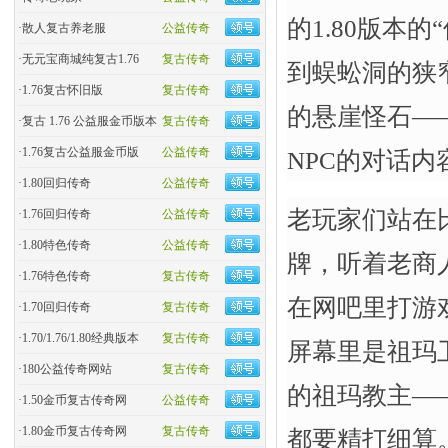
的1.80版本
·
散人复古养老服
公益传奇
·
无元宝商城纯复古1.76
复古传奇
到蜈蚣洞的狭
·
1.76复古怀旧版
复古传奇
的悬崖怪石—
·
复古 1.76 公益服金币版本
复古传奇
·
1.76复古公益服金币版
公益传奇
NPC的对话
·
1.80回归传奇
公益传奇
老玩家们站在
·
1.76回归传奇
公益传奇
·
1.80特色传奇
公益传奇
牌，听着老商
·
1.76特色传奇
复古传奇
在网吧里打游
·
1.70回归传奇
复古传奇
·
1.70/1.76/1.80经典版本
复古传奇
屏幕里是祖玛
·
180公益传奇网站
复古传奇
的祖玛教主—
·
1.50金币复古传奇网
公益传奇
·
1.80金币复古传奇网
复古传奇
都要精打细算