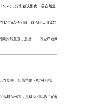
守72小时，爆出裁决那夜，语音频道300人集体静默三分钟
卡在抬臂0.3秒间隙，首杀团队用掉72瓶大蓝，药水钱来自行会分红
后因掉线重登，悬赏5000万金币追回，最终被小号用攻城分红赎回
00%伤害，但需精确卡0.7秒前摇
200%魔法伤害，是破防祖玛教主的核心战术