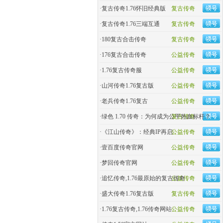
·
复古传奇1.76怀旧经典版
复古传奇
·
复古传奇1.76三端互通
复古传奇
·
180复古合击传奇
复古传奇
·
176复古合击传奇
公益传奇
·
1.76复古传奇服
公益传奇
·
山河传奇1.76复古版
公益传奇
·
老兵传奇1.76复古
公益传奇
·
绿色 1.70 传奇：为何成为公平热血标杆？
复古传奇
·
《江山传奇》：经典IP再启
公益传奇
·
壹百度传奇官网
公益传奇
·
梦回传奇官网
公益传奇
·
追忆传奇,1.76最原始的复古传奇
公益传奇
·
盛大传奇1.76复古版
复古传奇
·
1.76复古传奇,1.76传奇网站
公益传奇