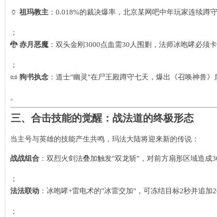
🏺 ​
祖玛教主
​：0.018%的裁决爆率，北京某网吧中年玩家连续蹲
；
🐉 ​
赤月恶魔
​：双头金刚3000点血需30人围剿，法师冰咆哮必须
；
📜 ​
狗书执念
​：道士"幽灵"在尸王殿蹲守七天，爆出《召唤神兽》
。
三、
合击技能的觉醒：战法道的终极形态
当主号与英雄的技能产生共鸣，玛法大陆将迎来新的传说：
战战组合
​：双烈火剑法叠加触发"双龙斩"，对前方扇形区域造成3
；
法法联动
​：冰咆哮+雷电术的"冰雷交加"，可冻结目标2秒并追加
；