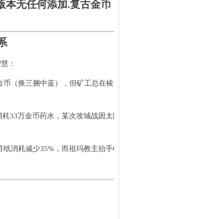
净版本无任何添加.复古金币
系
智慧：
万金币（换三捆中蓝），但矿工总在棱形矿区阴影处蹲守，效率提升40
秒消耗33万金币药水，某次攻城战因太阳水涨价，行会会长抵押裁决赊账
+15，让符纸消耗减少35%，而祖玛教主抬手0.3秒的毒符判定，曾让行会损