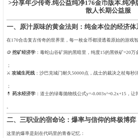
>分享年少传奇.纯公益纯净176金币版本.纯
散人长期公益服
一、
原汁原味的黄金法则：纯金本位的经济体
在170合击复古传奇的世界里，每一枚金币都浸透着原始的游戏
🪙 ​
挖矿经济学
​：毒蛇山谷矿洞的黑暗里，纯度15的黑铁矿=20
；
⚔️ ​
攻城生死线
​：沙巴克城门耐久50000点，战士的裁决之杖每
；
💊 ​
药水经济学
​：道士的绿毒抛物线公式y=-0.003x²+0.2x
。
二、
三职业的宿命论：爆率与信仰的终极博弈
这里的爆率是刻在代码里的青春记忆：