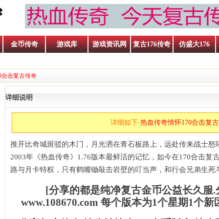
金币传奇
游戏库
游戏资讯网
复古176传奇
仿盛大176
70合击复古传奇
详细说明
详细如下-
热血传奇情怀170合击复
推开比奇城斑驳的木门，月光洒在青石板路上，远处传来战士怒
2003年《热血传奇》1.76版本最鲜活的记忆，如今在170合
路与月卡特权，只有鹤嘴锄敲击岩壁的叮当声，和行会兄弟生死
[分享的都是纯净复古金币公益长久服
www.108670.com 每个版本为1个星期1
呐喊