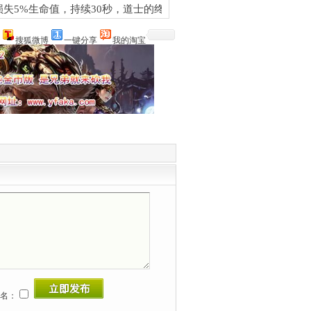
损失5%生命值，持续30秒，道士的终极控场技
搜狐微博
一键分享
我的淘宝
名：