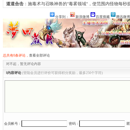
道道合击
​：施毒术与召唤神兽的"毒雾领域"，使范围内怪物每秒
分享到：
新浪微博
百度搜藏
腾讯微博
槛”热血
总共有0条评论，
查看全部评论
对不起，暂无评论内容
‖内容评论
(登陆会员进行评价可获得积分奖励，最多250个字符)
会员帐号：
密码：
匿