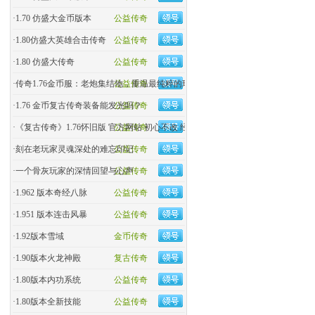
·
1.70 仿盛大金币版本
公益传奇
·
1.80仿盛大英雄合击传奇
公益传奇
·
1.80 仿盛大传奇
公益传奇
·
传奇1.76金币服：老炮集结地，重温最纯粹的玛法热血！
公益传奇
·
1.76 金币复古传奇装备能发光吗？
公益传奇
·
《复古传奇》1.76怀旧版 官方网站 初心不改 经典回归
公益传奇
·
刻在老玩家灵魂深处的难忘印记
公益传奇
·
一个骨灰玩家的深情回望与心声
公益传奇
·
1.962 版本奇经八脉
公益传奇
·
1.951 版本连击风暴
公益传奇
·
1.92版本雪域
金币传奇
·
1.90版本火龙神殿
复古传奇
·
1.80版本内功系统
公益传奇
·
1.80版本全新技能
公益传奇