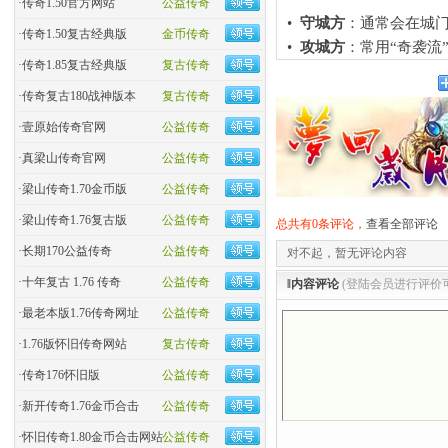
·
传奇1.50官方网站
公益传奇
•
守城方
​：通常会在城
·
传奇1.50复古经典版
金币传奇
•
攻城方
​：常用“奇袭
·
传奇1.85复古经典版
复古传奇
·
传奇复古180战神版本
复古传奇
·
壹原始传奇官网
公益传奇
·
真梁山传奇官网
公益传奇
·
梁山传奇1.70金币版
公益传奇
·
梁山传奇1.76复古版
公益传奇
总共有0条评论，
查看全部评论
·
长期170公益传奇
公益传奇
对不起，暂无评论内容
·
十年复古 1.76 传奇
公益传奇
‖内容评论
(登陆会员进行评价
·
最老本版1.76传奇网址
公益传奇
·
1.76版怀旧传奇网站
复古传奇
·
传奇176怀旧版
公益传奇
·
新开传奇1.76金币合击
公益传奇
·
怀旧传奇1.80金币合击网站
公益传奇