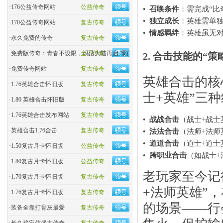
·
176公益传奇网站
公益传奇
•
召唤条件
​：需完成“
•
独立成长
​：英雄需单
·
170公益传奇网站
复古传奇
•
情感羁绊
​：英雄虽无
·
永久免费的传奇
复古传奇
·
免费版传奇：青春不设限，玛法大陆再启“零门槛”热血
金币传奇
2. 合击技能的“
·
免费传奇网站
复古传奇
英雄合击的核心
·
1.76英雄合击怀旧版
复古传奇
士+英雄”三
·
1.80 英雄合击怀旧版
复古传奇
·
1.76英雄合击发布网站
复古传奇
•
战战合击
​（战士+战
·
英雄合击1.76合击
复古传奇
•
法法合击
​（法师+法
•
道道合击
​（道士+道
·
1.50复古月卡怀旧版
公益传奇
•
跨职业合击
​（如战士
·
1.80复古月卡怀旧版
公益传奇
老玩家至今记得
·
1.70复古月卡怀旧版
复古传奇
+法师英雄”
·
1.76复古月卡怀旧版
复古传奇
的场景——行
·
装备全靠打骨灰最爱
复古传奇