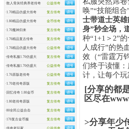
私服突然席卷
·
散人骨灰经典养老传奇
公益传奇
唤”“技能组合
·
1.70精品仿盛大传奇
复古传奇
士带道士英雄
·
1.80精品仿盛大传奇
金币传奇
身”秒全场，
·
1.70魔神归来
复古传奇
种“1+1＞2
·
1.76精品复古传奇
复古传奇
人成行”的热
·
1.76精品仿盛大传奇
公益传奇
效（“雷霆万
·
传奇私服1.76仿盛大
复古传奇
们终于读懂：
·
传奇私服1.70仿盛大
公益传奇
计，让每个玩
·
1.76原版老传奇
公益传奇
·
1.70老传奇原版
复古传奇
[分享的都
·
回忆传奇 1.80金币
复古传奇
区尽在www.
·
1.80老传奇原版
复古传奇
·
80全民公益合击
复古传奇
>分享年少
·
176复古金币服
复古传奇
·
传奇老玩家
公益传奇