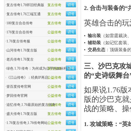
·
复古传奇1.76怀旧经典版
复古传奇
2. 合击与装备
·
复古传奇1.76三端互通
复古传奇
英雄合击的玩
·
180复古合击传奇
复古传奇
·
176复古合击传奇
公益传奇
•
输出装
​（如雷霆裁决
·
1.76复古传奇服
公益传奇
•
辅助装
​（如记忆套装
•
交易生态
​：顶级装备
·
山河传奇1.76复古版
公益传奇
·
老兵传奇1.76复古
公益传奇
三、沙巴克攻城
·
绿色 1.70 传奇：为何成为公平热血标杆？
复古传奇
的“史诗级舞台”
·
《江山传奇》：经典IP再启
公益传奇
·
壹百度传奇官网
公益传奇
如果说1.76
·
梦回传奇官网
公益传奇
版的沙巴克就
·
追忆传奇,1.76最原始的复古传奇
公益传奇
战的策略、操
·
盛大传奇1.76复古版
复古传奇
1. 攻城策略：“
·
1.76复古传奇,1.76传奇网站
公益传奇