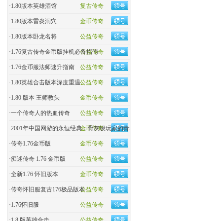
·
1.80版本英雄酒馆
复古传奇
·
1.80版本雷炎洞穴
金币传奇
·
1.80版本卧龙名将
公益传奇
·
1.76复古传奇金币版挂机必备指南
公益传奇
·
1.76金币服法师速升指南
公益传奇
·
1.80英雄合击版本深度重温
公益传奇
·
1.80 版本 王师教头
金币传奇
·
一个传奇人的热血传奇
公益传奇
·
2001年中国网游的永恒经典，骨灰级玩家的青春回忆杀！
金币传奇
·
传奇1.76金币版
金币传奇
·
痴迷传奇 1.76 金币版
公益传奇
·
全新1.76 怀旧版本
金币传奇
·
传奇怀旧服复古176极品版本
公益传奇
·
1.76怀旧服
公益传奇
·
1.8 版英雄合击
公益传奇