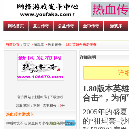
网站首页
复古传奇
公益传奇
金币传奇
游戏库
当前位置：
首页
>
游戏库
>
热血传奇
> 1.80 英雄合击老传奇
详细说明
详
1.80版本
合击”，为何
官方网站
|
注册帐号
|
下载游戏
领取限制：不限 需要积分：
0
分
2005年的盛
热血传奇游戏卡
的“祖玛套+沙
·
80后时光不老 热血传奇永存 那些年网吧里的呐喊
复古传奇