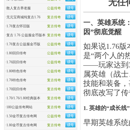
无任
·
散人复古养老服
公益传奇
·
无元宝商城纯复古1.76
复古传奇
一、英雄系统：
·
1.76复古怀旧版
复古传奇
因”彻底觉醒
·
复古 1.76 公益服金币版本
复古传奇
·
1.76复古公益服金币版
公益传奇
如果说1.76
·
1.80回归传奇
公益传奇
是“两个人的
·
1.76回归传奇
公益传奇
——玩家达到
·
1.80特色传奇
公益传奇
属英雄（战士
·
1.76特色传奇
复古传奇
技能和装备，
·
1.70回归传奇
复古传奇
彻底改写了传
·
1.70/1.76/1.80经典版本
复古传奇
1. 英雄的“成长线
·
180公益传奇网站
复古传奇
·
1.50金币复古传奇网
公益传奇
早期英雄系统
·
1.80金币复古传奇网
复古传奇