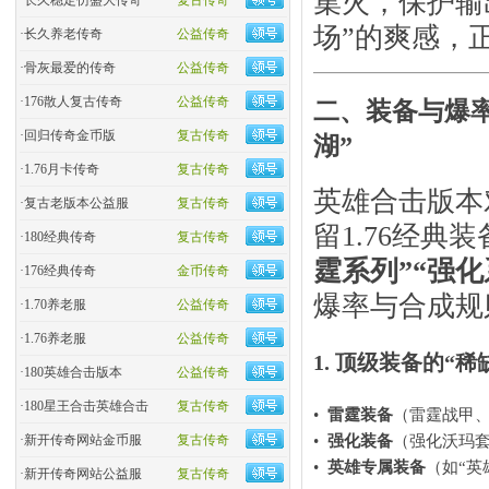
集火，保护输
·
长久稳定仿盛大传奇
复古传奇
场”的爽感，
·
长久养老传奇
公益传奇
·
骨灰最爱的传奇
公益传奇
·
176散人复古传奇
公益传奇
二、装备与爆率
·
回归传奇金币版
复古传奇
湖”​
·
1.76月卡传奇
复古传奇
英雄合击版本
·
复古老版本公益服
复古传奇
留1.76经
·
180经典传奇
复古传奇
霆系列”“强化
·
176经典传奇
金币传奇
爆率与合成规则
·
1.70养老服
公益传奇
·
1.76养老服
公益传奇
1. 顶级装备的“
·
180英雄合击版本
公益传奇
·
180星王合击英雄合击
复古传奇
•
雷霆装备
​（雷霆战甲
•
强化装备
​（强化沃玛
·
新开传奇网站金币服
复古传奇
•
英雄专属装备
​（如“
·
新开传奇网站公益服
复古传奇