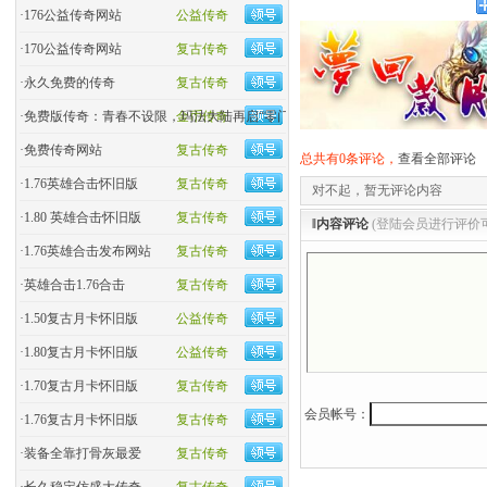
·
176公益传奇网站
公益传奇
·
170公益传奇网站
复古传奇
·
永久免费的传奇
复古传奇
·
免费版传奇：青春不设限，玛法大陆再启“零门槛”热血
金币传奇
·
免费传奇网站
复古传奇
总共有0条评论，
查看全部评论
·
1.76英雄合击怀旧版
复古传奇
对不起，暂无评论内容
·
1.80 英雄合击怀旧版
复古传奇
‖内容评论
(登陆会员进行评价
·
1.76英雄合击发布网站
复古传奇
·
英雄合击1.76合击
复古传奇
·
1.50复古月卡怀旧版
公益传奇
·
1.80复古月卡怀旧版
公益传奇
·
1.70复古月卡怀旧版
复古传奇
会员帐号：
·
1.76复古月卡怀旧版
复古传奇
·
装备全靠打骨灰最爱
复古传奇