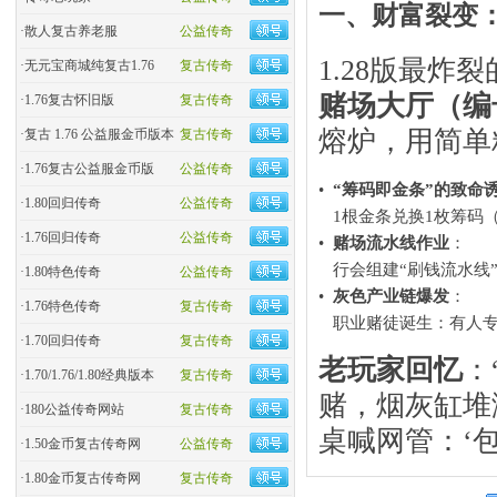
一、
财富裂变
·
散人复古养老服
公益传奇
1.28版最炸
·
无元宝商城纯复古1.76
复古传奇
赌场大厅（编号
·
1.76复古怀旧版
复古传奇
熔炉，用简单
·
复古 1.76 公益服金币版本
复古传奇
·
1.76复古公益服金币版
公益传奇
•
​“筹码即金条”的致命
·
1.80回归传奇
公益传奇
1根金条兑换1枚筹码
·
1.76回归传奇
公益传奇
•
赌场流水线作业
​：
行会组建“刷钱流水线
·
1.80特色传奇
公益传奇
•
灰色产业链爆发
​：
·
1.76特色传奇
复古传奇
职业赌徒诞生：有人专
·
1.70回归传奇
复古传奇
老玩家回忆
​
·
1.70/1.76/1.80经典版本
复古传奇
赌，烟灰缸堆
·
180公益传奇网站
复古传奇
桌喊网管：‘
·
1.50金币复古传奇网
公益传奇
·
1.80金币复古传奇网
复古传奇