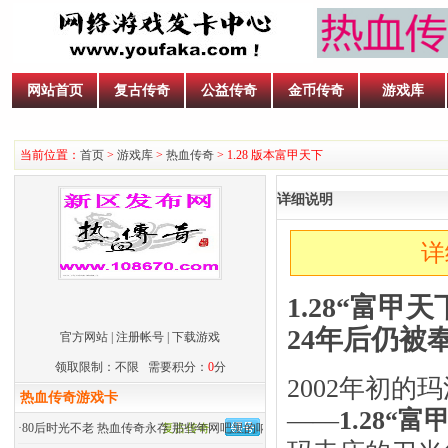
网站首页
复古传奇
公益传奇
金币传奇
游戏库
当前位置：
首页
>
游戏库
>
热血传奇
> 1.28 版本富甲天下
详细说明
详
1.28“富
24年后仍被
官方网站
|
注册帐号
|
下载游戏
领取限制：不限 需要积分：
0
分
2002年初
热血传奇游戏卡
——
1.28“
·
80后时光不老 热血传奇永存 那些年网吧里的呐喊
复古传奇