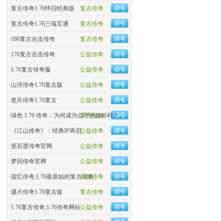
·
复古传奇1.76怀旧经典版
复古传奇
·
复古传奇1.76三端互通
复古传奇
·
180复古合击传奇
复古传奇
·
176复古合击传奇
公益传奇
·
1.76复古传奇服
公益传奇
·
山河传奇1.76复古版
公益传奇
·
老兵传奇1.76复古
公益传奇
·
绿色 1.70 传奇：为何成为公平热血标杆？
复古传奇
·
《江山传奇》：经典IP再启
公益传奇
·
壹百度传奇官网
公益传奇
·
梦回传奇官网
公益传奇
·
追忆传奇,1.76最原始的复古传奇
公益传奇
·
盛大传奇1.76复古版
复古传奇
·
1.76复古传奇,1.76传奇网站
公益传奇