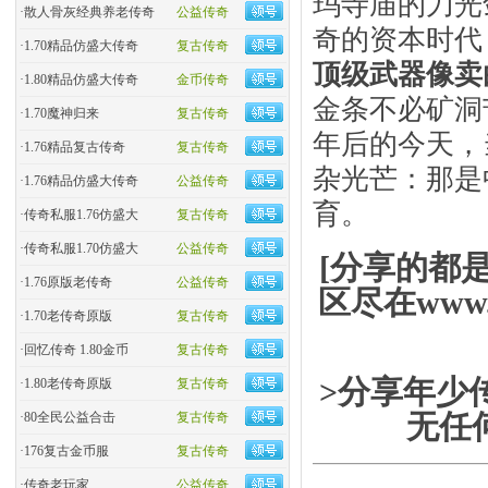
玛寺庙的刀光
·
散人骨灰经典养老传奇
公益传奇
奇的资本时代：
·
1.70精品仿盛大传奇
复古传奇
顶级武器像卖
·
1.80精品仿盛大传奇
金币传奇
金条不必矿洞
·
1.70魔神归来
复古传奇
年后的今天，
·
1.76精品复古传奇
复古传奇
杂光芒：那是
·
1.76精品仿盛大传奇
公益传奇
育。
·
传奇私服1.76仿盛大
复古传奇
·
传奇私服1.70仿盛大
公益传奇
[分享的都
·
1.76原版老传奇
公益传奇
区尽在www.
·
1.70老传奇原版
复古传奇
·
回忆传奇 1.80金币
复古传奇
>分享年少
·
1.80老传奇原版
复古传奇
无任
·
80全民公益合击
复古传奇
·
176复古金币服
复古传奇
·
传奇老玩家
公益传奇