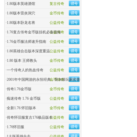
·
1.80版本英雄酒馆
复古传奇
·
1.80版本雷炎洞穴
金币传奇
·
1.80版本卧龙名将
公益传奇
·
1.76复古传奇金币版挂机必备指南
公益传奇
·
1.76金币服法师速升指南
公益传奇
·
1.80英雄合击版本深度重温
公益传奇
·
1.80 版本 王师教头
金币传奇
·
一个传奇人的热血传奇
公益传奇
·
2001年中国网游的永恒经典，骨灰级玩家的青春回忆杀！
金币传奇
·
传奇1.76金币版
金币传奇
·
痴迷传奇 1.76 金币版
公益传奇
·
全新1.76 怀旧版本
金币传奇
·
传奇怀旧服复古176极品版本
公益传奇
·
1.76怀旧服
公益传奇
·
1.8 版英雄合击
公益传奇