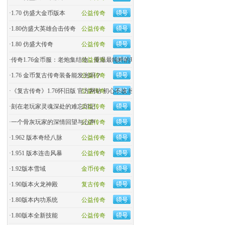
·
1.70 仿盛大金币版本
公益传奇
·
1.80仿盛大英雄合击传奇
公益传奇
·
1.80 仿盛大传奇
公益传奇
·
传奇1.76金币服：老炮集结地，重温最纯粹的玛法热血！
公益传奇
·
1.76 金币复古传奇装备能发光吗？
公益传奇
·
《复古传奇》1.76怀旧版 官方网站 初心不改 经典回归
公益传奇
·
刻在老玩家灵魂深处的难忘印记
公益传奇
·
一个骨灰玩家的深情回望与心声
公益传奇
·
1.962 版本奇经八脉
公益传奇
·
1.951 版本连击风暴
公益传奇
·
1.92版本雪域
金币传奇
·
1.90版本火龙神殿
复古传奇
·
1.80版本内功系统
公益传奇
·
1.80版本全新技能
公益传奇