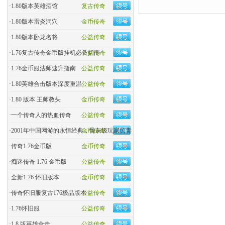
·
1.80版本英雄酒馆
复古传奇
·
1.80版本雷炎洞穴
金币传奇
·
1.80版本卧龙名将
公益传奇
·
1.76复古传奇金币版挂机必备指南
公益传奇
·
1.76金币服法师速升指南
公益传奇
·
1.80英雄合击版本深度重温
公益传奇
·
1.80 版本 王师教头
金币传奇
·
一个传奇人的热血传奇
公益传奇
·
2001年中国网游的永恒经典，骨灰级玩家的青春回忆杀！
金币传奇
·
传奇1.76金币版
金币传奇
·
痴迷传奇 1.76 金币版
公益传奇
·
全新1.76 怀旧版本
金币传奇
·
传奇怀旧服复古176极品版本
公益传奇
·
1.76怀旧服
公益传奇
·
1.8 版英雄合击
公益传奇