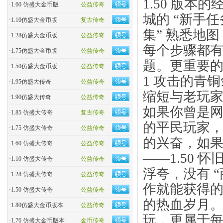
1.50 版本
·
1.60 仿盛大金币版
公益传奇
城的 “新手
·
1.10仿盛大金币版
复古传奇
集” 熟悉地图
·
1.28仿盛大金币版
公益传奇
每个步骤都有
·
1.75仿盛大金币版
公益传奇
题。更重要的
·
1.50仿盛大金币版
公益传奇
1 攻击的青
·
1.95仿盛大传奇
公益传奇
缩短与老玩
·
1.90仿盛大传奇
公益传奇
如果你曾是网
·
1.85 仿盛大传奇
复古传奇
的平民玩家
·
1.75 仿盛大传奇
公益传奇
的兴奋，如
·
1.60 仿盛大传奇
公益传奇
——1.50 
·
1.10 仿盛大传奇
公益传奇
浮夸，没有 
·
1.28 仿盛大传奇
公益传奇
作就能获得的
·
1.50 仿盛大传奇
公益传奇
的热血岁月
·
1.80仿盛大金币版本
公益传奇
玩，更属于
·
1.76 仿盛大金币版本
金币传奇