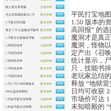
·
散人复古养老服
公益传奇
平民打宝地图
·
无元宝商城纯复古1.76
复古传奇
1.50 版本
·
1.76复古怀旧版
复古传奇
高回报” 的选
·
复古 1.76 公益服金币版本
复古传奇
魔洞才是真正
·
1.76复古公益服金币版
公益传奇
魔洞，怪物
·
1.80回归传奇
公益传奇
定产出《召唤
·
1.76回归传奇
公益传奇
统计显示，尸魔
·
1.80特色传奇
公益传奇
只，技能书掉
·
1.76特色传奇
复古传奇
老玩家总结的
·
1.70回归传奇
复古传奇
释放 “地狱雷
·
1.70/1.76/1.80经典版本
复古传奇
日均可收获 
·
180公益传奇网站
复古传奇
市场价可达 
·
1.50金币复古传奇网
公益传奇
未知暗殿的 “
·
1.80金币复古传奇网
复古传奇