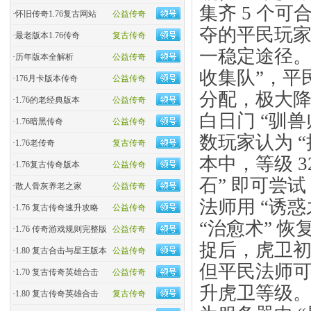
集齐 5 个
·
怀旧传奇1.76复古网站
公益传奇
夺的平民玩
·
最老版本1.76传奇
复古传奇
一稳定途径。
·
历年版本全解析
公益传奇
收集队”，平
·
176月卡版本传奇
公益传奇
分配，极大
·
1.76的老经典版本
公益传奇
白日门 “驯
·
1.76暗黑传奇
公益传奇
数玩家认为 “
·
1.76老传奇
复古传奇
本中，等级 3
·
1.76复古传奇版本
公益传奇
石” 即可尝试
·
散人骨灰养老之家
公益传奇
法师用 “诱
·
1.76 复古传奇速升攻略
公益传奇
“治愈术” 
·
1.76 传奇游戏规则完整版
公益传奇
捉后，虎卫初
·
1.80 复古合击与星王版本
公益传奇
但平民法师可
·
1.70 复古传奇英雄合击
公益传奇
升虎卫等级。
·
1.80 复古传奇英雄合击
复古传奇