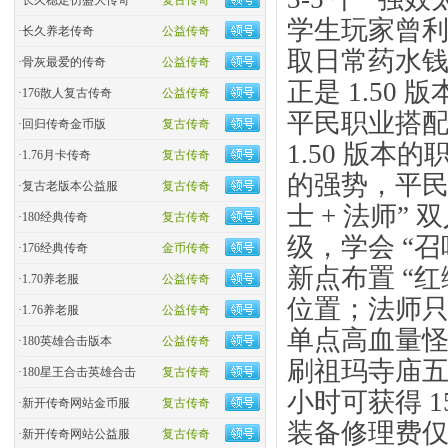
·
长久稳定仿盛大传奇
复古传奇
学生玩家曾利用
·
长久养老传奇
公益传奇
取日常药水钱
·
骨灰最爱的传奇
公益传奇
正是 1.50
·
176散人复古传奇
公益传奇
平民职业搭配
·
回归传奇金币版
复古传奇
1.50 版本
·
1.76月卡传奇
复古传奇
的强势，平民
·
复古老版本公益服
复古传奇
士 + 法师”
·
180经典传奇
复古传奇
级，学会 “
·
176经典传奇
金币传奇
新点布置 “
·
1.70养老服
公益传奇
位置；法师只需
·
1.76养老服
公益传奇
单点高血量
·
180英雄合击版本
公益传奇
刷祖玛寺庙五
·
180星王合击英雄合击
复古传奇
小时可获得 1
·
新开传奇网站金币服
复古传奇
装备修理费仅
·
新开传奇网站公益服
复古传奇