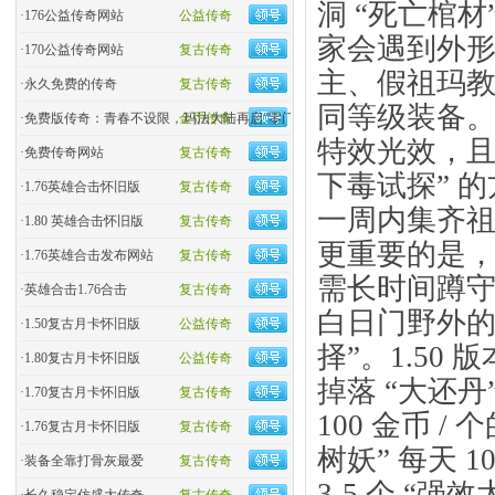
洞 “死亡棺材
·
176公益传奇网站
公益传奇
家会遇到外形与
·
170公益传奇网站
复古传奇
主、假祖玛教主
·
永久免费的传奇
复古传奇
同等级装备。关
·
免费版传奇：青春不设限，玛法大陆再启“零门槛”热血
金币传奇
特效光效，且
·
免费传奇网站
复古传奇
下毒试探” 
·
1.76英雄合击怀旧版
复古传奇
一周内集齐祖
·
1.80 英雄合击怀旧版
复古传奇
更重要的是，
·
1.76英雄合击发布网站
复古传奇
需长时间蹲
·
英雄合击1.76合击
复古传奇
白日门野外的 
·
1.50复古月卡怀旧版
公益传奇
择”。1.50
·
1.80复古月卡怀旧版
公益传奇
掉落 “大还丹
·
1.70复古月卡怀旧版
复古传奇
100 金币 
·
1.76复古月卡怀旧版
复古传奇
树妖” 每天 
·
装备全靠打骨灰最爱
复古传奇
3-5 个 “