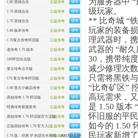
为服务器中 
·
1.80 英雄合击
公益传奇
级玩家。
·
1.76 英雄合击
公益传奇
** 比奇城 
·
1.70 英雄合击
公益传奇
玩家的装备损耗
·
1.80 版本传奇
公益传奇
理武器时，携带
·
1.76复古传奇怀旧版
公益传奇
武器的 “耐久
·
老传奇 1.76 版本
公益传奇
30，携带纯度
·
180怀旧合击版
公益传奇
减少修理次
·
复古传奇点卡版
公益传奇
只需将黑铁
·
176 复古传奇怀旧版
公益传奇
“比奇矿区” 
·
1.80 复古小极品传奇
公益传奇
高玩需求，又
·
原始传奇 1.70 怀旧版
公益传奇
是 1.50 版
·
经典传奇新服发布
公益传奇
怀旧服的平民
·
原始传奇 1.76 怀旧版官方正版
公益传奇
如今的 1.5
·
正版原始传奇 1.70 官方入口
公益传奇
民玩家新增了
·
1.76 版：经典 IP 的逆生长密码，从机制到情怀的全民�
公益传奇