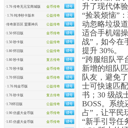
升了现代体验
·
1.76 传奇无元宝商城版
金币传奇
“捡装烦恼”
·
1.76 纯净秒卡版本
公益传奇
动忽略垃圾道
·
传奇新百区 盟重神兵
公益传奇
适合手机端操
·
1.50 怀旧版
金币传奇
战”，如今在
·
1.50 秒卡版
公益传奇
提升 30%。
·
1.80 怀旧版
公益传奇
“跨服组队平
·
1.80 秒卡版
复古传奇
新增的组队
·
1.70 秒卡版
金币传奇
队友，避免了过
·
1.70 怀旧版
金币传奇
士可快速匹配
·
1.76 纯金币版
公益传奇
书；30 级战
·
1.76 秒卡版
复古传奇
BOSS。系
·
1.76怀旧版
公益传奇
占”，让平民
·
1.90 仿盛大金币版
金币传奇
“新手引导任
·
1.85 仿盛大金币版
金币传奇