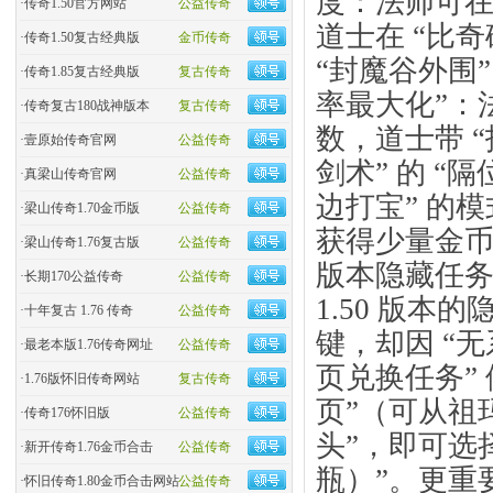
度：法师可在 
·
传奇1.50官方网站
公益传奇
道士在 “比奇
·
传奇1.50复古经典版
金币传奇
“封魔谷外围”
·
传奇1.85复古经典版
复古传奇
率最大化”：
·
传奇复古180战神版本
复古传奇
数，道士带 
·
壹原始传奇官网
公益传奇
剑术” 的 “
·
真梁山传奇官网
公益传奇
边打宝” 的
·
梁山传奇1.70金币版
公益传奇
获得少量金币
·
梁山传奇1.76复古版
公益传奇
版本隐藏任务
·
长期170公益传奇
公益传奇
1.50 版本
·
十年复古 1.76 传奇
公益传奇
键，却因 “
·
最老本版1.76传奇网址
公益传奇
页兑换任务” 
·
1.76版怀旧传奇网站
复古传奇
页”（可从祖
·
传奇176怀旧版
公益传奇
头”，即可选择
·
新开传奇1.76金币合击
公益传奇
瓶）”。更重
·
怀旧传奇1.80金币合击网站
公益传奇