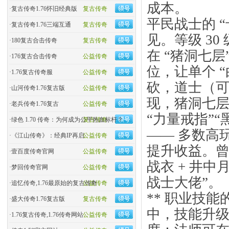
成本。
·
复古传奇1.76怀旧经典版
复古传奇
平民战士的 “
·
复古传奇1.76三端互通
复古传奇
见。等级 30
·
180复古合击传奇
复古传奇
在 “猪洞七
·
176复古合击传奇
公益传奇
位，让单个 
·
1.76复古传奇服
公益传奇
砍，道士（
·
山河传奇1.76复古版
公益传奇
现，猪洞七层的
·
老兵传奇1.76复古
公益传奇
“力量戒指”“
·
绿色 1.70 传奇：为何成为公平热血标杆？
复古传奇
—— 多数高
·
《江山传奇》：经典IP再启
公益传奇
提升收益。曾
·
壹百度传奇官网
公益传奇
战衣 + 井中
·
梦回传奇官网
公益传奇
战士大佬”。
·
追忆传奇,1.76最原始的复古传奇
公益传奇
** 职业技能的
·
盛大传奇1.76复古版
复古传奇
中，技能升
·
1.76复古传奇,1.76传奇网站
公益传奇