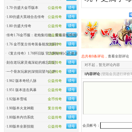
·
1.70 仿盛大金币版本
公益传奇
·
1.80仿盛大英雄合击传奇
公益传奇
·
1.80 仿盛大传奇
公益传奇
·
传奇1.76金币服：老炮集结地，重温最纯粹的玛法热血！
公益传奇
·
1.76 金币复古传奇装备能发光吗？
公益传奇
·
《复古传奇》1.76怀旧版 官方网站 初心不改 经典回归
公益传奇
总共有0条评论，
查看全部评论
·
刻在老玩家灵魂深处的难忘印记
公益传奇
对不起，暂无评论内容
·
一个骨灰玩家的深情回望与心声
公益传奇
‖内容评论
(登陆会员进行评价
·
1.962 版本奇经八脉
公益传奇
·
1.951 版本连击风暴
公益传奇
·
1.92版本雪域
金币传奇
·
1.90版本火龙神殿
复古传奇
·
1.80版本内功系统
公益传奇
会员帐号：
·
1.80版本全新技能
公益传奇