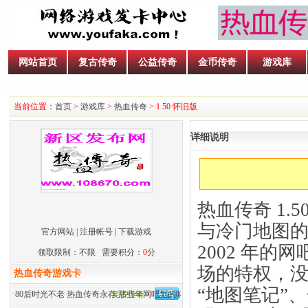
网站首页
复古传奇
公益传奇
金币传奇
游戏库
当前位置：
首页
>
游戏库
>
热血传奇
> 1.50 怀旧版
详细说明
热血传奇 1
与冷门地图
官方网站
|
注册帐号
|
下载游戏
2002 年
领取限制：不限 需要积分：
0
分
场的特权，
热血传奇游戏卡
“地图笔记”
·
80后时光不老 热血传奇永存 那些年网吧里的呐喊
复古传奇