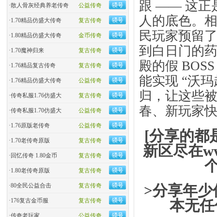
跟 —— 这正
·
散人骨灰经典养老传奇
公益传奇
人的底色。
·
1.70精品仿盛大传奇
复古传奇
民玩家预留了海
·
1.80精品仿盛大传奇
金币传奇
到白日门的
·
1.70魔神归来
复古传奇
殿的假 BO
·
1.76精品复古传奇
复古传奇
能实现 “沃玛
·
1.76精品仿盛大传奇
公益传奇
归，让这些被
·
传奇私服1.76仿盛大
复古传奇
春、新玩家
·
传奇私服1.70仿盛大
公益传奇
·
1.76原版老传奇
公益传奇
[分享的都
·
1.70老传奇原版
复古传奇
新区尽在ww
·
回忆传奇 1.80金币
复古传奇
·
1.80老传奇原版
复古传奇
>分享年少
·
80全民公益合击
复古传奇
本无任
·
176复古金币服
复古传奇
·
传奇老玩家
公益传奇