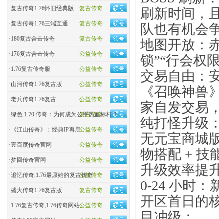
·
复古传奇1.76怀旧经典版
复古传奇
刷新时间，且
·
复古传奇1.76三端互通
复古传奇
队也有机会
·
180复古合击传奇
复古传奇
地图开放：赤
·
176复古合击传奇
公益传奇
锁”“行会权
·
1.76复古传奇服
公益传奇
交易自由：安
·
山河传奇1.76复古版
公益传奇
《召唤神兽》”
·
老兵传奇1.76复古
公益传奇
家自发交易
·
绿色 1.70 传奇：为何成为公平热血标杆？
复古传奇
纯打怪升级
·
《江山传奇》：经典IP再启
公益传奇
无元宝商城版
·
壹百度传奇官网
公益传奇
物搭配 + 
·
梦回传奇官网
公益传奇
升级效率提升
·
追忆传奇,1.76最原始的复古传奇
公益传奇
0-24 小时
·
盛大传奇1.76复古版
复古传奇
开区首日的核
·
1.76复古传奇,1.76传奇网站
公益传奇
目冲级：