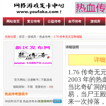
网站首页
复古传奇
公益传奇
金币传奇
游戏库
当前位置：
首页
>
游戏库
>
热血传奇
> 1.76 传奇无元宝商城版
详细说明
详细
1.76 传
2003 年的
官方网站
|
注册帐号
|
下载游戏
当比奇矿洞的铁
领取限制：不限 需要积分：
0
分
易，当尸王殿
热血传奇游戏卡
来一次掉落，
·
80后时光不老 热血传奇永存 那些年网吧里的呐喊
复古传奇