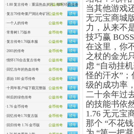
·
1.80 复古传奇：重温热血岁月，续写经典传奇
公益传奇
当其他游戏还在
·
复古70传奇僵尸洞比奇矿区
公益传奇
无元宝商城
·
一个人的传奇
公益传奇
力，从来不是
·
常青树1.75版本
金币传奇
技巧赢 BO
·
复古传奇1.76版本服
公益传奇
在这里，你不
·
2001的传奇
金币传奇
之杖的金光只
·
情怀170合击复古传奇
公益传奇
虑 “自动挂
·
回忆当年的热血传奇
金币传奇
怪的汗水”；
·
原始 180 金币传奇
公益传奇
级的成功率
·
十周年客户端下载完整版
公益传奇
二十余年过
·
80后的绿色传奇
公益传奇
的技能书依
·
1.76 金币传奇
金币传奇
1.76 无
·
回忆传奇1.70复古版
金币传奇
那个 “不花
·
回归传奇 1.76 金币版
公益传奇
为 “第一把