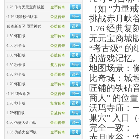
（如 “力量戒
·
1.76 传奇无元宝商城版
金币传奇
挑战赤月峡
·
1.76 纯净秒卡版本
公益传奇
1.76 经
·
传奇新百区 盟重神兵
公益传奇
无元宝商城版
·
1.50 怀旧版
金币传奇
“考古级” 的
·
1.50 秒卡版
公益传奇
·
1.80 怀旧版
公益传奇
的游戏记忆
·
1.80 秒卡版
复古传奇
地图场景：
·
1.70 秒卡版
金币传奇
比奇城：城
·
1.70 怀旧版
金币传奇
匠铺的铁砧音
·
1.76 纯金币版
公益传奇
商人” 的位置
·
1.76 秒卡版
复古传奇
沃玛寺庙：一
·
1.76怀旧版
公益传奇
巢穴” 入口（
·
1.90 仿盛大金币版
金币传奇
完全一致；
·
1.85 仿盛大金币版
金币传奇
赤月峡谷：“