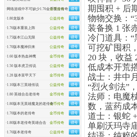
期囤积 + 后
·
网络游戏中不可缺少1.76金币复古传奇
金币传奇
物物交换：“3
·
1.80龙版本
公益传奇
装备换 1 
·
1.76版本重装上阵
公益传奇
冷门道具：“
·
1.75版本江山无限
公益传奇
可挖矿囤积，
·
1.70版本魔神归来
公益传奇
20 块，收益 
·
1.60 版本热血神鹰
金币传奇
低成本开荒
·
1.50 版本虎卫传说
公益传奇
战士：井中月
·
1.28 版本富甲天下
金币传奇
“烈火剑法”
·
1.10版本三英雄传说
公益传奇
法师：电魔杖
·
1.80 英雄合击老传奇
金币传奇
数，蓝药成本
·
1.80版本无英雄魔龙的老传奇
金币传奇
·
1.70版本的老传奇
金币传奇
道士：银蛇 +
·
1.80版本老传奇英雄合击
金币传奇
单刷沃玛寺
·
1.76版本老传奇
公益传奇
结语：纯粹