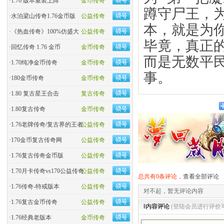
·
1.76 版本重装上阵
金币传奇
蹲守尸王，为
·
水泊梁山传奇1.76金币版
公益传奇
本，就是为
·
《热血传奇》100%仿盛大
公益传奇
毕竟，真正的
·
回忆传奇 1.76 金币
金币传奇
而是无数平
·
1.70纯净金币传奇
金币传奇
事。
·
180金币传奇
金币传奇
·
1.80 复古星王合击
复古传奇
·
1.80复古传奇
金币传奇
·
1.76老牌传奇/复古界的王者
公益传奇
·
170金币复古传奇网
公益传奇
·
1.76复古传奇金币版
公益传奇
·
1.70月卡传奇vs170公益传奇
公益传奇
总共有0条评论，
查看全部评论
·
1.76传奇-特戒版本
公益传奇
对不起，暂无评论内容
·
1.76复古金币传奇
公益传奇
‖内容评论
(登陆会员进行评价
·
1.76经典老版本
金币传奇