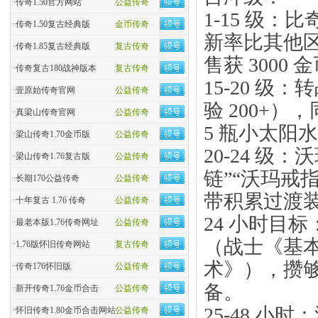
·
传奇1.50官方网站
公益传奇
1-15 级：
·
传奇1.50复古经典版
金币传奇
新率比其他区域
·
传奇1.85复古经典版
复古传奇
售获 3000
·
传奇复古180战神版本
复古传奇
15-20 
·
壹原始传奇官网
公益传奇
验 200+），
·
真梁山传奇官网
公益传奇
5 瓶小太阳
·
梁山传奇1.70金币版
公益传奇
20-24 
·
梁山传奇1.76复古版
公益传奇
链”“沃玛戒指
·
长期170公益传奇
公益传奇
带积累过渡
·
十年复古 1.76 传奇
公益传奇
24 小时目
·
最老本版1.76传奇网址
公益传奇
（战士《基
·
1.76版怀旧传奇网站
复古传奇
术》），攒够
·
传奇176怀旧版
公益传奇
备。
·
新开传奇1.76金币合击
公益传奇
25-48 小
·
怀旧传奇1.80金币合击网站
公益传奇