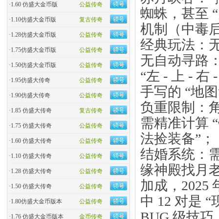
·
1.60 仿盛大金币版
公益传奇
蜘蛛，甚至 
·
1.10仿盛大金币版
复古传奇
机制（中毒后
·
1.28仿盛大金币版
公益传奇
经典玩法：
·
1.75仿盛大金币版
公益传奇
无自动寻路
·
1.50仿盛大金币版
公益传奇
“左 - 上 
·
1.95仿盛大传奇
公益传奇
手写的 “地
·
1.90仿盛大传奇
公益传奇
负重限制：角
·
1.85 仿盛大传奇
复古传奇
需精准计算 “
·
1.75 仿盛大传奇
公益传奇
法捡装备”；
·
1.60 仿盛大传奇
公益传奇
结婚系统：需
·
1.10 仿盛大传奇
公益传奇
缘神殿找月老
·
1.28 仿盛大传奇
公益传奇
加成，2025
·
1.50 仿盛大传奇
公益传奇
中 12 对是
·
1.80仿盛大金币版本
公益传奇
BUG 级技
·
1.76 仿盛大金币版本
金币传奇