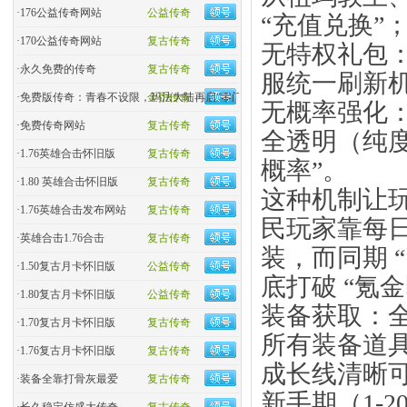
·
176公益传奇网站
公益传奇
“充值兑换”
·
170公益传奇网站
复古传奇
无特权礼包：
·
永久免费的传奇
复古传奇
服统一刷新机
·
免费版传奇：青春不设限，玛法大陆再启“零门槛”热血
金币传奇
无概率强化：
·
免费传奇网站
复古传奇
全透明（纯度 
·
1.76英雄合击怀旧版
复古传奇
概率”。
·
1.80 英雄合击怀旧版
复古传奇
这种机制让
·
1.76英雄合击发布网站
复古传奇
民玩家靠每日 
·
英雄合击1.76合击
复古传奇
装，而同期 
·
1.50复古月卡怀旧版
公益传奇
底打破 “氪
·
1.80复古月卡怀旧版
公益传奇
装备获取：
·
1.70复古月卡怀旧版
复古传奇
所有装备道
·
1.76复古月卡怀旧版
复古传奇
成长线清晰
·
装备全靠打骨灰最爱
复古传奇
新手期（1-