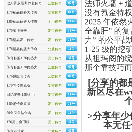
法师火墙 + 
·
散人骨灰经典养老传奇
公益传奇
没有氪金特权
·
1.70精品仿盛大传奇
复古传奇
2025 年
·
1.80精品仿盛大传奇
金币传奇
全靠肝” 的复
·
1.70魔神归来
复古传奇
力” 的公平
·
1.76精品复古传奇
复古传奇
1-25 级的
·
1.76精品仿盛大传奇
公益传奇
从祖玛阁的
·
传奇私服1.76仿盛大
复古传奇
那个靠技巧
·
传奇私服1.70仿盛大
公益传奇
·
1.76原版老传奇
公益传奇
[分享的都
·
1.70老传奇原版
复古传奇
新区尽在ww
·
回忆传奇 1.80金币
复古传奇
·
1.80老传奇原版
复古传奇
>分享年少
·
80全民公益合击
复古传奇
本无任
·
176复古金币服
复古传奇
·
传奇老玩家
公益传奇