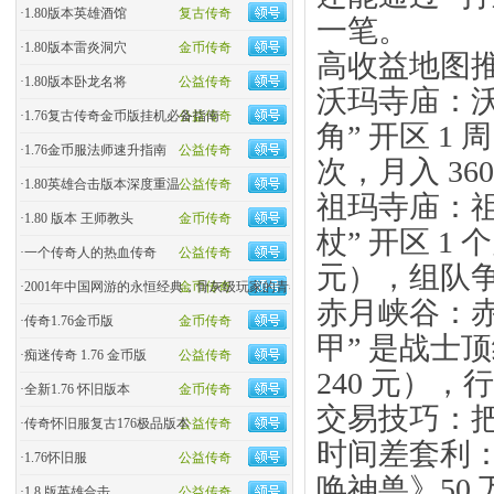
·
1.80版本英雄酒馆
复古传奇
一笔。
·
1.80版本雷炎洞穴
金币传奇
高收益地图
·
1.80版本卧龙名将
公益传奇
沃玛寺庙：沃
·
1.76复古传奇金币版挂机必备指南
公益传奇
角” 开区 1
·
1.76金币服法师速升指南
公益传奇
次，月入 36
·
1.80英雄合击版本深度重温
公益传奇
祖玛寺庙：祖
·
1.80 版本 王师教头
金币传奇
杖” 开区 1 
·
一个传奇人的热血传奇
公益传奇
元），组队争
·
2001年中国网游的永恒经典，骨灰级玩家的青春回忆杀！
金币传奇
赤月峡谷：赤
·
传奇1.76金币版
金币传奇
甲” 是战士
·
痴迷传奇 1.76 金币版
公益传奇
240 元）
·
全新1.76 怀旧版本
金币传奇
交易技巧：
·
传奇怀旧服复古176极品版本
公益传奇
时间差套利：
·
1.76怀旧服
公益传奇
唤神兽》50 
·
1.8 版英雄合击
公益传奇