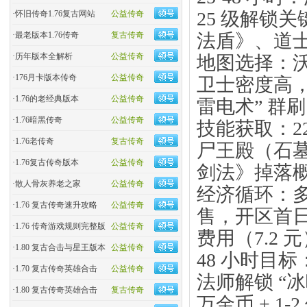
25 级解锁
·
怀旧传奇1.76复古网站
公益传奇
法盾》、道
·
最老版本1.76传奇
复古传奇
·
历年版本全解析
公益传奇
地图选择：沃
·
176月卡版本传奇
公益传奇
卫士密度高，且
·
1.76的老经典版本
公益传奇
雷电术” 群刷
·
1.76暗黑传奇
公益传奇
技能获取：22 
·
1.76老传奇
复古传奇
尸王殿（石
·
1.76复古传奇版本
公益传奇
剑法》掉落概
·
散人骨灰养老之家
公益传奇
经济循环：多
·
1.76 复古传奇速升攻略
公益传奇
售，开区首日
·
1.76 传奇游戏规则完整版
公益传奇
费用（7.2 
·
1.80 复古合击与星王版本
公益传奇
48 小时目标
·
1.70 复古传奇英雄合击
公益传奇
法师解锁 “冰
·
1.80 复古传奇英雄合击
复古传奇
万金币 + 1