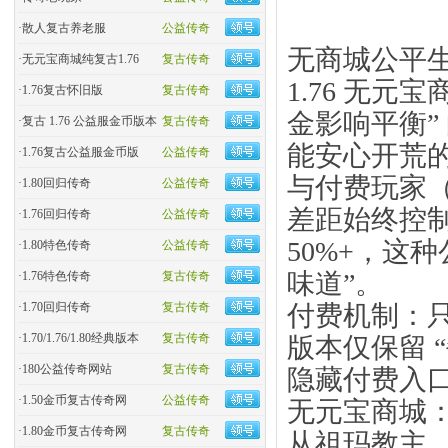
·
散人复古养老服
公益传奇
无商城公平
·
无元宝商城纯复古1.76
复古传奇
1.76 无
·
1.76复古怀旧版
复古传奇
金影响平衡”
·
复古 1.76 公益服金币版本
复古传奇
能安心开荒
·
1.76复古公益服金币版
公益传奇
与付费玩家
·
1.80回归传奇
公益传奇
差距始终控制
·
1.76回归传奇
公益传奇
50%+，这种
·
1.80特色传奇
公益传奇
味道”。
·
1.76特色传奇
复古传奇
付费机制：
·
1.70回归传奇
复古传奇
·
1.70/1.76/1.80经典版本
复古传奇
版本仅保留 “
·
180公益传奇网站
复古传奇
隐藏付费入
·
1.50金币复古传奇网
公益传奇
无元宝商城
·
1.80金币复古传奇网
复古传奇
从祖玛教主、