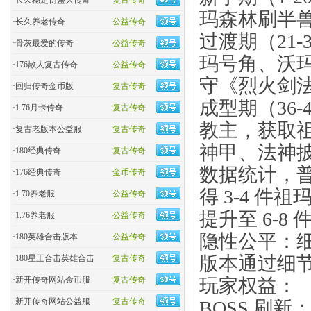
·
长久稳定仿盛大传奇
复古传奇
玛森林刷半兽
·
长久养老传奇
公益传奇
过渡期（21
·
骨灰最爱的传奇
公益传奇
玛号角、沃
·
176散人复古传奇
公益传奇
守《烈火剑
·
回归传奇金币版
复古传奇
成型期（36
·
1.76月卡传奇
复古传奇
教主，获取
·
复古老版本公益服
复古传奇
神甲、法神
·
180经典传奇
复古传奇
数据统计，普
·
176经典传奇
金币传奇
得 3-4 件
·
1.70养老服
公益传奇
提升至 6-
·
1.76养老服
公益传奇
隐性公平：
·
180英雄合击版本
公益传奇
版本通过细节
·
180星王合击英雄合击
复古传奇
玩家权益：
·
新开传奇网站金币服
复古传奇
·
新开传奇网站公益服
复古传奇
BOSS 刷新