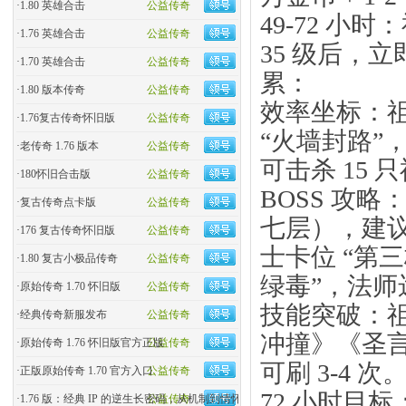
·
1.80 英雄合击
公益传奇
49-72 小
·
1.76 英雄合击
公益传奇
35 级后，
·
1.70 英雄合击
公益传奇
累：
·
1.80 版本传奇
公益传奇
效率坐标：祖
·
1.76复古传奇怀旧版
公益传奇
“火墙封路”
·
老传奇 1.76 版本
公益传奇
可击杀 15 
·
180怀旧合击版
公益传奇
BOSS 攻
·
复古传奇点卡版
公益传奇
七层），建议 5
·
176 复古传奇怀旧版
公益传奇
士卡位 “第三
·
1.80 复古小极品传奇
公益传奇
绿毒”，法师
·
原始传奇 1.70 怀旧版
公益传奇
技能突破：祖
·
经典传奇新服发布
公益传奇
冲撞》《圣
·
原始传奇 1.76 怀旧版官方正版
公益传奇
可刷 3-4 次
·
正版原始传奇 1.70 官方入口
公益传奇
72 小时目标
·
1.76 版：经典 IP 的逆生长密码，从机制到情怀的全民�
公益传奇