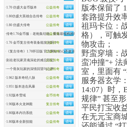
版本保留了 1
·
1.70 仿盛大金币版本
公益传奇
套路提升效
·
1.80仿盛大英雄合击传奇
公益传奇
祖玛卡位：战
·
1.80 仿盛大传奇
公益传奇
格），可触发
·
传奇1.76金币服：老炮集结地，重温最纯粹的玛法热血！
公益传奇
物攻击；
·
1.76 金币复古传奇装备能发光吗？
公益传奇
野蛮穿墙：战士
·
《复古传奇》1.76怀旧版 官方网站 初心不改 经典回归
公益传奇
蛮冲撞”+ 
·
刻在老玩家灵魂深处的难忘印记
公益传奇
室，里面有 
·
一个骨灰玩家的深情回望与心声
公益传奇
·
1.962 版本奇经八脉
公益传奇
服务器玄学：
·
1.951 版本连击风暴
公益传奇
14:07）时
·
1.92版本雪域
金币传奇
规律” 甚至形
·
1.90版本火龙神殿
复古传奇
平民打宝收益
·
1.80版本内功系统
公益传奇
在无元宝商
·
1.80版本全新技能
公益传奇
还能通过 “