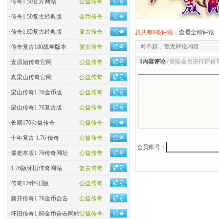
·
传奇1.50官方网站
公益传奇
·
传奇1.50复古经典版
金币传奇
·
传奇1.85复古经典版
复古传奇
总共有0条评论，
查看全部评论
对不起，暂无评论内容
·
传奇复古180战神版本
复古传奇
‖内容评论
(登陆会员进行评价
·
壹原始传奇官网
公益传奇
·
真梁山传奇官网
公益传奇
·
梁山传奇1.70金币版
公益传奇
·
梁山传奇1.76复古版
公益传奇
·
长期170公益传奇
公益传奇
·
十年复古 1.76 传奇
公益传奇
会员帐号：
·
最老本版1.76传奇网址
公益传奇
·
1.76版怀旧传奇网站
复古传奇
·
传奇176怀旧版
公益传奇
·
新开传奇1.76金币合击
公益传奇
·
怀旧传奇1.80金币合击网站
公益传奇