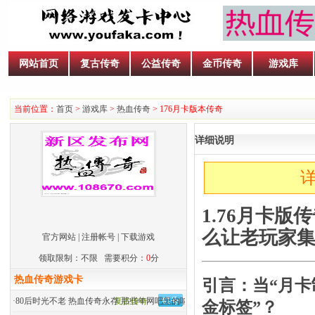
网站首页
复古传奇
公益传奇
金币传奇
游戏库
当前位置：
首页
>
游戏库
>
热血传奇
> 176月卡版本传奇
详细说明
详
1.76月卡版
么让老玩家
官方网站
|
注册帐号
|
下载游戏
领取限制：不限 需要积分：
0
分
热血传奇游戏卡
引言：当“月卡
·
80后时光不老 热血传奇永存 那些年网吧里的呐喊
复古传奇
金标签”？