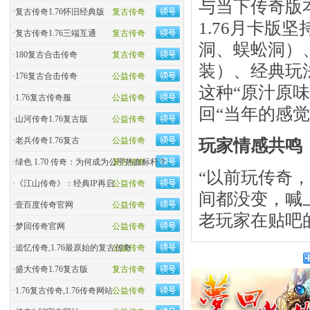
与当下传奇版本
·
复古传奇1.76怀旧经典版
复古传奇
1.76月卡版
·
复古传奇1.76三端互通
复古传奇
洞、蜈蚣洞）
·
180复古合击传奇
复古传奇
装）、经典玩
·
176复古合击传奇
公益传奇
这种“原汁原
·
1.76复古传奇服
公益传奇
回“当年的感觉
·
山河传奇1.76复古版
公益传奇
玩家情感共鸣
·
老兵传奇1.76复古
公益传奇
·
绿色 1.70 传奇：为何成为公平热血标杆？
复古传奇
“以前玩传奇
·
《江山传奇》：经典IP再启
公益传奇
间都没变，喊
·
壹百度传奇官网
公益传奇
老玩家在贴吧
·
梦回传奇官网
公益传奇
·
追忆传奇,1.76最原始的复古传奇
公益传奇
·
盛大传奇1.76复古版
复古传奇
·
1.76复古传奇,1.76传奇网站
公益传奇