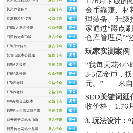
1.76月卡版
·
长久稳定仿盛大传奇
复古传奇
金币靠赚、材
·
长久养老传奇
公益传奇
理装备、升级
·
骨灰最爱的传奇
公益传奇
家通过“蹲点刷
·
176散人复古传奇
公益传奇
仓库管理员”“
·
回归传奇金币版
复古传奇
·
1.76月卡传奇
复古传奇
玩家实测案例
·
复古老版本公益服
复古传奇
“我每天花4
·
180经典传奇
复古传奇
3-5亿金币，
·
176经典传奇
金币传奇
元。”——来自
·
1.70养老服
公益传奇
·
1.76养老服
公益传奇
SEO关键词延
·
180英雄合击版本
公益传奇
收价格、1.7
·
180星王合击英雄合击
复古传奇
3. 玩法设计：
·
新开传奇网站金币服
复古传奇
·
新开传奇网站公益服
复古传奇