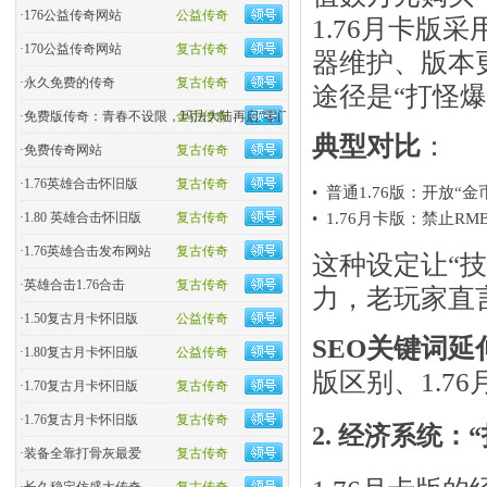
·
176公益传奇网站
公益传奇
1.76月卡版
·
170公益传奇网站
复古传奇
器维护、版本
·
永久免费的传奇
复古传奇
途径是“打怪爆
·
免费版传奇：青春不设限，玛法大陆再启“零门槛”热血
金币传奇
典型对比
​：
·
免费传奇网站
复古传奇
·
1.76英雄合击怀旧版
复古传奇
•
普通1.76版：开放
·
1.80 英雄合击怀旧版
复古传奇
•
1.76月卡版：禁止
·
1.76英雄合击发布网站
复古传奇
这种设定让“技
·
英雄合击1.76合击
复古传奇
力，老玩家直
·
1.50复古月卡怀旧版
公益传奇
SEO关键词延
·
1.80复古月卡怀旧版
公益传奇
版区别、1.7
·
1.70复古月卡怀旧版
复古传奇
·
1.76复古月卡怀旧版
复古传奇
2. 经济系统
·
装备全靠打骨灰最爱
复古传奇