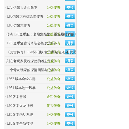
·
1.70 仿盛大金币版本
公益传奇
·
1.80仿盛大英雄合击传奇
公益传奇
·
1.80 仿盛大传奇
公益传奇
·
传奇1.76金币服：老炮集结地，重温最纯粹的玛法热血！
公益传奇
·
1.76 金币复古传奇装备能发光吗？
公益传奇
·
《复古传奇》1.76怀旧版 官方网站 初心不改 经典回归
公益传奇
·
刻在老玩家灵魂深处的难忘印记
公益传奇
·
一个骨灰玩家的深情回望与心声
公益传奇
·
1.962 版本奇经八脉
公益传奇
·
1.951 版本连击风暴
公益传奇
·
1.92版本雪域
金币传奇
·
1.90版本火龙神殿
复古传奇
·
1.80版本内功系统
公益传奇
·
1.80版本全新技能
公益传奇