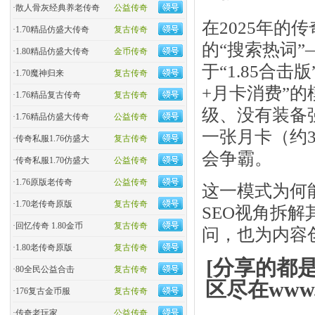
·
散人骨灰经典养老传奇
公益传奇
在2025年的
·
1.70精品仿盛大传奇
复古传奇
的“搜索热词”
·
1.80精品仿盛大传奇
金币传奇
于“1.85合击
·
1.70魔神归来
复古传奇
+月卡消费”的
·
1.76精品复古传奇
复古传奇
级、没有装备
·
1.76精品仿盛大传奇
公益传奇
一张月卡（约3
·
传奇私服1.76仿盛大
复古传奇
会争霸。
·
传奇私服1.70仿盛大
公益传奇
·
1.76原版老传奇
公益传奇
这一模式为何
·
1.70老传奇原版
复古传奇
SEO视角拆解
·
回忆传奇 1.80金币
复古传奇
问，也为内容
·
1.80老传奇原版
复古传奇
[分享的都
·
80全民公益合击
复古传奇
区尽在www.
·
176复古金币服
复古传奇
·
传奇老玩家
公益传奇