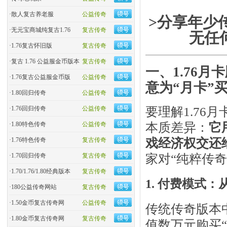
·
散人复古养老服
公益传奇
>分享年少
·
无元宝商城纯复古1.76
复古传奇
无任
·
1.76复古怀旧版
复古传奇
·
复古 1.76 公益服金币版本
复古传奇
一、1.76
·
1.76复古公益服金币版
公益传奇
意为“月卡”
·
1.80回归传奇
公益传奇
要理解1.7
·
1.76回归传奇
公益传奇
本质差异：​
它
·
1.80特色传奇
公益传奇
戏经济权交还
·
1.76特色传奇
复古传奇
家对“纯粹传
·
1.70回归传奇
复古传奇
·
1.70/1.76/1.80经典版本
复古传奇
1. 付费模式：
·
180公益传奇网站
复古传奇
·
1.50金币复古传奇网
公益传奇
传统传奇版本
·
1.80金币复古传奇网
复古传奇
值数万元购买