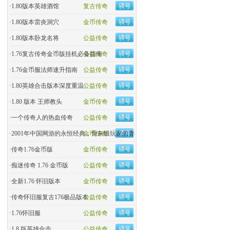
·
1.80版本英雄酒馆
复古传奇
·
1.80版本雷炎洞穴
金币传奇
·
1.80版本卧龙名将
公益传奇
·
1.76复古传奇金币版挂机必备指南
公益传奇
·
1.76金币服法师速升指南
公益传奇
·
1.80英雄合击版本深度重温
公益传奇
·
1.80 版本 王师教头
金币传奇
·
一个传奇人的热血传奇
公益传奇
·
2001年中国网游的永恒经典，骨灰级玩家的青春回忆杀！
金币传奇
·
传奇1.76金币版
金币传奇
·
痴迷传奇 1.76 金币版
公益传奇
·
全新1.76 怀旧版本
金币传奇
·
传奇怀旧服复古176极品版本
公益传奇
·
1.76怀旧服
公益传奇
·
1.8 版英雄合击
公益传奇