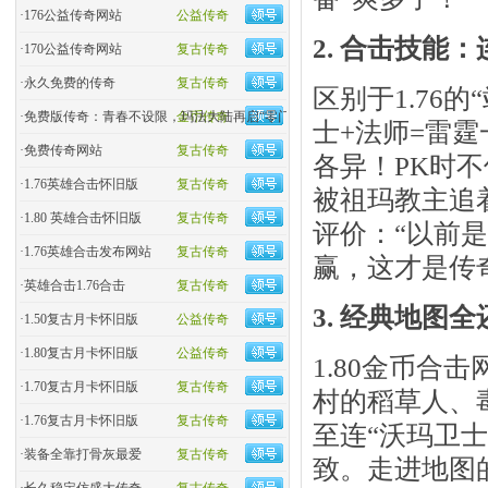
·
176公益传奇网站
公益传奇
2. 合击技能
·
170公益传奇网站
复古传奇
·
永久免费的传奇
复古传奇
区别于1.76的
·
免费版传奇：青春不设限，玛法大陆再启“零门槛”热血
金币传奇
士+法师=雷
·
免费传奇网站
复古传奇
各异！PK时不
·
1.76英雄合击怀旧版
复古传奇
被祖玛教主追
·
1.80 英雄合击怀旧版
复古传奇
评价：“以前
·
1.76英雄合击发布网站
复古传奇
赢，这才是传
·
英雄合击1.76合击
复古传奇
3. 经典地图
·
1.50复古月卡怀旧版
公益传奇
·
1.80复古月卡怀旧版
公益传奇
1.80金币合
·
1.70复古月卡怀旧版
复古传奇
村的稻草人、
·
1.76复古月卡怀旧版
复古传奇
至连“沃玛卫士
·
装备全靠打骨灰最爱
复古传奇
致。走进地图