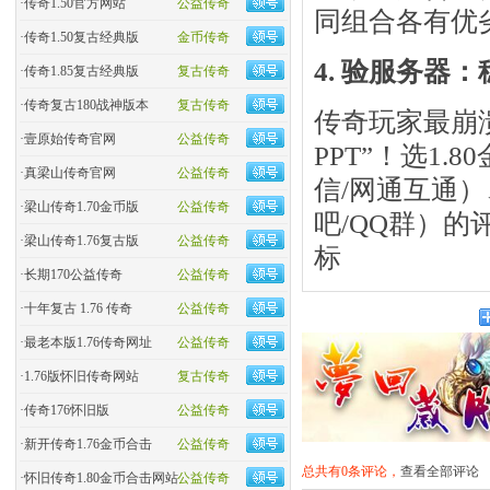
·
传奇1.50官方网站
公益传奇
同组合各有优
·
传奇1.50复古经典版
金币传奇
4. 验服务器
·
传奇1.85复古经典版
复古传奇
·
传奇复古180战神版本
复古传奇
传奇玩家最崩
·
壹原始传奇官网
公益传奇
PPT”！选1
·
真梁山传奇官网
公益传奇
信/网通互通
·
梁山传奇1.70金币版
公益传奇
吧/QQ群）的
·
梁山传奇1.76复古版
公益传奇
标
·
长期170公益传奇
公益传奇
·
十年复古 1.76 传奇
公益传奇
·
最老本版1.76传奇网址
公益传奇
·
1.76版怀旧传奇网站
复古传奇
·
传奇176怀旧版
公益传奇
·
新开传奇1.76金币合击
公益传奇
总共有0条评论，
查看全部评论
·
怀旧传奇1.80金币合击网站
公益传奇