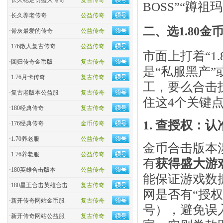
·
长久稳定仿盛大传奇
复古传奇
BOSS”“蹲
·
长久养老传奇
公益传奇
二、选1.80金
·
骨灰最爱的传奇
公益传奇
·
176散人复古传奇
公益传奇
市面上打着“1
·
回归传奇金币版
复古传奇
是“私服黑产
·
1.76月卡传奇
复古传奇
工，要么合击
·
复古老版本公益服
复古传奇
住这4个关键
·
180经典传奇
复古传奇
1. 查授权：认
·
176经典传奇
金币传奇
·
1.70养老服
公益传奇
金币合击版本
·
1.76养老服
公益传奇
有
获得盛大游
·
180英雄合击版本
公益传奇
能保证游戏数
·
180星王合击英雄合击
复古传奇
网是否有“授
·
新开传奇网站金币服
复古传奇
号），避免误入
·
新开传奇网站公益服
复古传奇