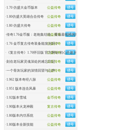
·
1.70 仿盛大金币版本
公益传奇
·
1.80仿盛大英雄合击传奇
公益传奇
·
1.80 仿盛大传奇
公益传奇
·
传奇1.76金币服：老炮集结地，重温最纯粹的玛法热血！
公益传奇
·
1.76 金币复古传奇装备能发光吗？
公益传奇
·
《复古传奇》1.76怀旧版 官方网站 初心不改 经典回归
公益传奇
·
刻在老玩家灵魂深处的难忘印记
公益传奇
·
一个骨灰玩家的深情回望与心声
公益传奇
·
1.962 版本奇经八脉
公益传奇
·
1.951 版本连击风暴
公益传奇
·
1.92版本雪域
金币传奇
·
1.90版本火龙神殿
复古传奇
·
1.80版本内功系统
公益传奇
·
1.80版本全新技能
公益传奇