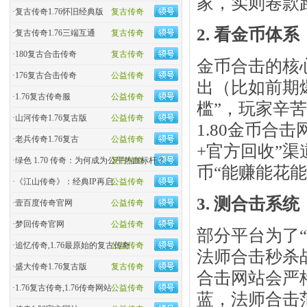
家，实则卷款
·
复古传奇1.76怀旧经典版
复古传奇
2. 看金币体
·
复古传奇1.76三端互通
复古传奇
·
180复古合击传奇
复古传奇
金币合击的核
·
176复古合击传奇
公益传奇
出（比如前期
·
1.76复古传奇服
公益传奇
槛”，玩家辛
·
山河传奇1.76复古版
公益传奇
1.80金币合
·
老兵传奇1.76复古
公益传奇
+官方回收”
·
绿色 1.70 传奇：为何成为公平热血标杆？
复古传奇
币“能赚能花能
·
《江山传奇》：经典IP再启
公益传奇
3. 测合击系
·
壹百度传奇官网
公益传奇
·
梦回传奇官网
公益传奇
部分平台为了
·
追忆传奇,1.76最原始的复古传奇
公益传奇
法师合击秒杀战
·
盛大传奇1.76复古版
复古传奇
合击网站会严
·
1.76复古传奇,1.76传奇网站
公益传奇
蓝，法师合击