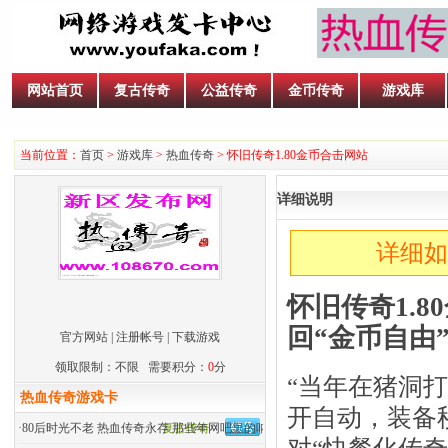
网站首页
复古传奇
公益传奇
金币传奇
游戏库
当前位置：
首页
>
游戏库
>
热血传奇
> 怀旧传奇1.80金币合击网站
详细说明
详细如
怀旧传奇1.
回“金币自由
官方网站
|
注册帐号
|
下载游戏
领取限制：不限 需要积分：
0
分
“当年在猪洞
热血传奇游戏卡
开自动，装备
·
80后时光不老 热血传奇永存 那些年网吧里的呐喊
复古传奇
对“快餐化传奇