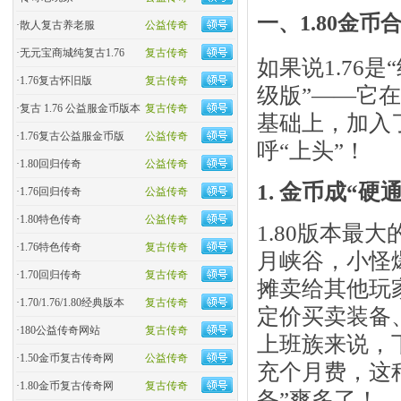
一、1.80金
·
散人复古养老服
公益传奇
·
无元宝商城纯复古1.76
复古传奇
如果说1.76
·
1.76复古怀旧版
复古传奇
级版”——它在
·
复古 1.76 公益服金币版本
复古传奇
基础上，加入
·
1.76复古公益服金币版
公益传奇
呼“上头”！
·
1.80回归传奇
公益传奇
1. 金币成“
·
1.76回归传奇
公益传奇
·
1.80特色传奇
公益传奇
1.80版本最
·
1.76特色传奇
复古传奇
月峡谷，小怪爆
·
1.70回归传奇
复古传奇
摊卖给其他玩
·
1.70/1.76/1.80经典版本
复古传奇
定价买卖装备
·
180公益传奇网站
复古传奇
上班族来说，
·
1.50金币复古传奇网
公益传奇
充个月费，这
·
1.80金币复古传奇网
复古传奇
备”爽多了！