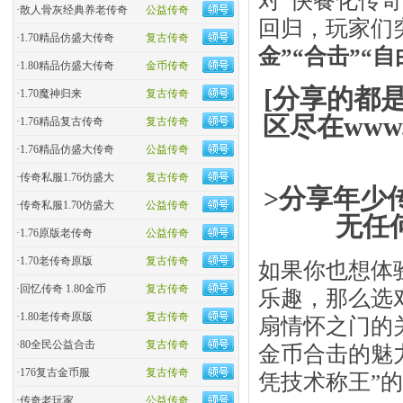
·
散人骨灰经典养老传奇
公益传奇
回归，玩家们
·
1.70精品仿盛大传奇
复古传奇
金”“合击”“
·
1.80精品仿盛大传奇
金币传奇
[分享的都
·
1.70魔神归来
复古传奇
区尽在www.
·
1.76精品复古传奇
复古传奇
·
1.76精品仿盛大传奇
公益传奇
·
传奇私服1.76仿盛大
复古传奇
>分享年少
·
传奇私服1.70仿盛大
公益传奇
无任
·
1.76原版老传奇
公益传奇
·
1.70老传奇原版
复古传奇
如果你也想体
·
回忆传奇 1.80金币
复古传奇
乐趣，那么选
·
1.80老传奇原版
复古传奇
扇情怀之门的
·
80全民公益合击
复古传奇
金币合击的魅
·
176复古金币服
复古传奇
凭技术称王”
·
传奇老玩家
公益传奇