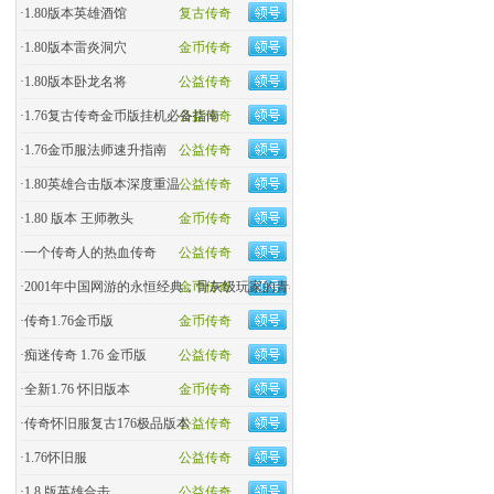
·
1.80版本英雄酒馆
复古传奇
·
1.80版本雷炎洞穴
金币传奇
·
1.80版本卧龙名将
公益传奇
·
1.76复古传奇金币版挂机必备指南
公益传奇
·
1.76金币服法师速升指南
公益传奇
·
1.80英雄合击版本深度重温
公益传奇
·
1.80 版本 王师教头
金币传奇
·
一个传奇人的热血传奇
公益传奇
·
2001年中国网游的永恒经典，骨灰级玩家的青春回忆杀！
金币传奇
·
传奇1.76金币版
金币传奇
·
痴迷传奇 1.76 金币版
公益传奇
·
全新1.76 怀旧版本
金币传奇
·
传奇怀旧服复古176极品版本
公益传奇
·
1.76怀旧服
公益传奇
·
1.8 版英雄合击
公益传奇