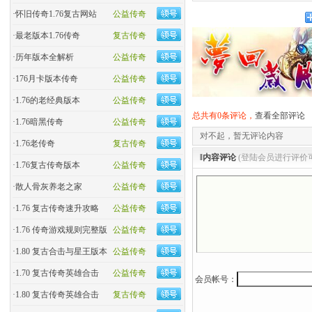
·
怀旧传奇1.76复古网站
公益传奇
·
最老版本1.76传奇
复古传奇
·
历年版本全解析
公益传奇
·
176月卡版本传奇
公益传奇
·
1.76的老经典版本
公益传奇
总共有0条评论，
查看全部评论
·
1.76暗黑传奇
公益传奇
对不起，暂无评论内容
·
1.76老传奇
复古传奇
‖内容评论
(登陆会员进行评价
·
1.76复古传奇版本
公益传奇
·
散人骨灰养老之家
公益传奇
·
1.76 复古传奇速升攻略
公益传奇
·
1.76 传奇游戏规则完整版
公益传奇
·
1.80 复古合击与星王版本
公益传奇
·
1.70 复古传奇英雄合击
公益传奇
会员帐号：
·
1.80 复古传奇英雄合击
复古传奇