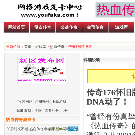
网站首页
复古传奇
公益传奇
金币传奇
游戏库
当前位置：
首页
>
游戏库
>
热血传奇
> 传奇176怀旧版
详细说明
传奇176怀旧
DNA动了！
官方网站
|
注册帐号
|
下载游戏
领取限制：不限 需要积分：
0
分
“曾经有份真
热血传奇游戏卡
《热血传奇》
·
80后时光不老 热血传奇永存 那些年网吧里的呐喊
复古传奇
激活？从200