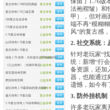
保留了1.7
·
复古传奇1.76怀旧经典版
复古传奇
法袍褶皱）和
·
复古传奇1.76三端互通
复古传奇
甲），但对画
·
180复古合击传奇
复古传奇
端不再“模糊
·
176复古合击传奇
公益传奇
风”的复古感
·
1.76复古传奇服
公益传奇
2. 社交系统：
·
山河传奇1.76复古版
公益传奇
·
老兵传奇1.76复古
公益传奇
针对老玩家“找
·
绿色 1.70 传奇：为何成为公平热血标杆？
复古传奇
统：新增“行
·
《江山传奇》：经典IP再启
公益传奇
备资源，还加
·
壹百度传奇官网
公益传奇
器，也能通过
·
梦回传奇官网
公益传奇
遗憾，如今有
·
追忆传奇,1.76最原始的复古传奇
公益传奇
3. 防外挂机
·
盛大传奇1.76复古版
复古传奇
·
1.76复古传奇,1.76传奇网站
公益传奇
许多老玩家离