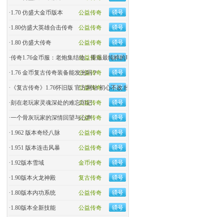
·
1.70 仿盛大金币版本
公益传奇
·
1.80仿盛大英雄合击传奇
公益传奇
·
1.80 仿盛大传奇
公益传奇
·
传奇1.76金币服：老炮集结地，重温最纯粹的玛法热血！
公益传奇
·
1.76 金币复古传奇装备能发光吗？
公益传奇
·
《复古传奇》1.76怀旧版 官方网站 初心不改 经典回归
公益传奇
·
刻在老玩家灵魂深处的难忘印记
公益传奇
·
一个骨灰玩家的深情回望与心声
公益传奇
·
1.962 版本奇经八脉
公益传奇
·
1.951 版本连击风暴
公益传奇
·
1.92版本雪域
金币传奇
·
1.90版本火龙神殿
复古传奇
·
1.80版本内功系统
公益传奇
·
1.80版本全新技能
公益传奇