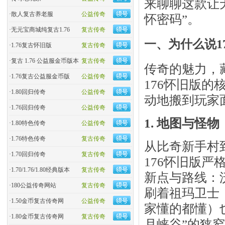
来聊聊这款让
·
散人复古养老服
公益传奇
怀密码”。
·
无元宝商城纯复古1.76
复古传奇
一、为什么说1
·
1.76复古怀旧版
复古传奇
·
复古 1.76 公益服金币版本
复古传奇
传奇的魅力，
·
1.76复古公益服金币版
公益传奇
176怀旧版的
·
1.80回归传奇
公益传奇
动地搬到玩家
·
1.76回归传奇
公益传奇
1. 地图与怪物
·
1.80特色传奇
公益传奇
·
1.76特色传奇
复古传奇
从比奇新手村
·
1.70回归传奇
复古传奇
176怀旧版严
·
1.70/1.76/1.80经典版本
复古传奇
新点与路线：
·
180公益传奇网站
复古传奇
刷着祖玛卫士，
·
1.50金币复古传奇网
公益传奇
家懂的都懂）
·
1.80金币复古传奇网
复古传奇
月峡谷”的狭