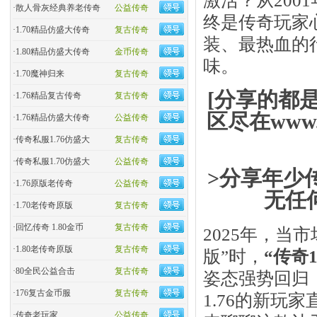
·
散人骨灰经典养老传奇
公益传奇
终是传奇玩家
·
1.70精品仿盛大传奇
复古传奇
装、最热血的
·
1.80精品仿盛大传奇
金币传奇
味。
·
1.70魔神归来
复古传奇
[分享的都
·
1.76精品复古传奇
复古传奇
区尽在www.
·
1.76精品仿盛大传奇
公益传奇
·
传奇私服1.76仿盛大
复古传奇
·
传奇私服1.70仿盛大
公益传奇
>分享年少
·
1.76原版老传奇
公益传奇
无任
·
1.70老传奇原版
复古传奇
·
回忆传奇 1.80金币
复古传奇
2025年，当
·
1.80老传奇原版
复古传奇
版”时，​
​“传奇
·
80全民公益合击
复古传奇
姿态强势回归
·
176复古金币服
复古传奇
1.76的新玩
·
传奇老玩家
公益传奇