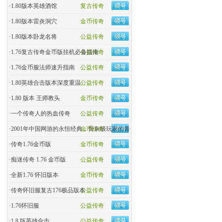
·
1.80版本英雄酒馆
复古传奇
·
1.80版本雷炎洞穴
金币传奇
·
1.80版本卧龙名将
公益传奇
·
1.76复古传奇金币版挂机必备指南
公益传奇
·
1.76金币服法师速升指南
公益传奇
·
1.80英雄合击版本深度重温
公益传奇
·
1.80 版本 王师教头
金币传奇
·
一个传奇人的热血传奇
公益传奇
·
2001年中国网游的永恒经典，骨灰级玩家的青春回忆杀！
金币传奇
·
传奇1.76金币版
金币传奇
·
痴迷传奇 1.76 金币版
公益传奇
·
全新1.76 怀旧版本
金币传奇
·
传奇怀旧服复古176极品版本
公益传奇
·
1.76怀旧服
公益传奇
·
1.8 版英雄合击
公益传奇