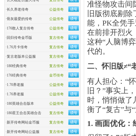
·
长久稳定仿盛大传奇
复古传奇
准怪物攻击间隙
·
长久养老传奇
公益传奇
旧版彻底剔除
·
骨灰最爱的传奇
公益传奇
能，PK全凭
·
176散人复古传奇
公益传奇
在前排开烈火
·
回归传奇金币版
复古传奇
这种“人脑博
·
1.76月卡传奇
复古传奇
代的。
·
复古老版本公益服
复古传奇
二、怀旧版≠“老
·
180经典传奇
复古传奇
·
176经典传奇
金币传奇
有人担心：“
·
1.70养老服
公益传奇
旧？”事实上，
·
1.76养老服
公益传奇
时，悄悄做了
·
180英雄合击版本
公益传奇
衡了“复古”与
·
180星王合击英雄合击
复古传奇
1. 画面优化
·
新开传奇网站金币服
复古传奇
·
新开传奇网站公益服
复古传奇