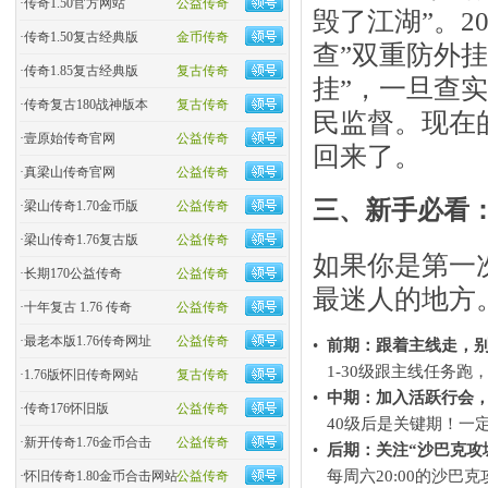
·
传奇1.50官方网站
公益传奇
毁了江湖”。2
·
传奇1.50复古经典版
金币传奇
查”双重防外挂
·
传奇1.85复古经典版
复古传奇
挂”，一旦查
·
传奇复古180战神版本
复古传奇
民监督。现在
·
壹原始传奇官网
公益传奇
回来了。
·
真梁山传奇官网
公益传奇
三、新手必看：
·
梁山传奇1.70金币版
公益传奇
·
梁山传奇1.76复古版
公益传奇
如果你是第一次
·
长期170公益传奇
公益传奇
最迷人的地方
·
十年复古 1.76 传奇
公益传奇
·
最老本版1.76传奇网址
公益传奇
•
前期：跟着主线走，别贪
1-30级跟主线任务
·
1.76版怀旧传奇网站
复古传奇
•
中期：加入活跃行会，
·
传奇176怀旧版
公益传奇
40级后是关键期！一
·
新开传奇1.76金币合击
公益传奇
•
后期：关注“沙巴克攻城
每周六20:00的沙
·
怀旧传奇1.80金币合击网站
公益传奇