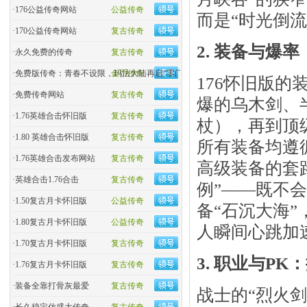
·
176公益传奇网站
公益传奇
而是“时光倒流
·
170公益传奇网站
复古传奇
2. 装备与爆率
·
永久免费的传奇
复古传奇
·
免费版传奇：青春不设限，玛法大陆再启“零门槛”热血
金币传奇
176怀旧版的
·
免费传奇网站
复古传奇
爆的乌木剑、
·
1.76英雄合击怀旧版
复古传奇
杖），再到顶
·
1.80 英雄合击怀旧版
复古传奇
所有装备均遵
·
1.76英雄合击发布网站
复古传奇
高级装备的套
·
英雄合击1.76合击
复古传奇
例”——既不
·
1.50复古月卡怀旧版
公益传奇
备“石沉大海
·
1.80复古月卡怀旧版
公益传奇
人瞬间心跳加
·
1.70复古月卡怀旧版
复古传奇
3. 职业与PK
·
1.76复古月卡怀旧版
复古传奇
·
装备全靠打骨灰最爱
复古传奇
战士的“烈火剑