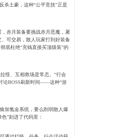
反杀土豪，这种“公平竞技”正是
庙7层，赤月装备要挑战赤月恶魔，屠
定、可交易，散人玩家打到好装备
，彻底杜绝“充钱直接买顶级装”的
流拉怪、互相救场是常态。“行会
论BOSS刷新时间——这种“游
么偷偷加氪金系统，要么削弱散人爆
绿色”刻进了代码里：
均可通过打怪、任务、行会活动获