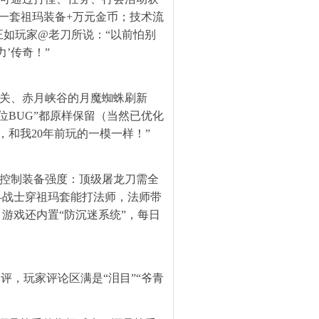
一套祖玛装备+万元金币；技术流
如玩家@老刀所说：“以前怕别
’传奇！”
门机关、赤月峡谷的月魔蜘蛛刷新
位BUG”都原样保留（当然已优化
和我20年前玩的一模一样！”
严格控制装备强度：顶级屠龙刀需全
—战士穿祖玛套能打法师，法师带
游戏还内置“防沉迷系统”，每日
分高评，玩家评论区满是“泪目”“爷青