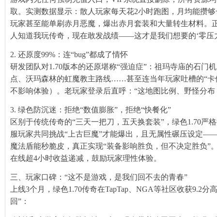
取。实测数据显示：散人玩家每天花2小时跑图，月均能攒够
玩家甚至能单刷赤月恶魔，爆出赤月套装和大量转生材料。正
人知道我玩传奇，现在敢发战绩——这才是我们想要的‘零压力
槛”热血
2. 还原度99%：连“bug”都成了情怀
研发团队对1.70版本的还原堪称“强迫症”：祖玛寺庙的石
点、沃玛森林的虹魔教主路线……甚至连当年玩家吐槽的“卡
不影响体验）。老玩家登录后直呼：“这地图比例、野怪分布，
3. 绿色防沉迷：拒绝“数值膨胀”，拒绝“快餐化”
区别于传统传奇的“三天一把刀，五天换套装”，绿色1.70
服玩家共同挑战“上古巨魔”才能爆出，且无属性碾压设定—
魔法盾能秒脆皮，真正实现“装备影响胜负，但不决定胜负”。
在线超4小时收益递减，鼓励玩家理性体验。
三、玩家口碑：“这不是游戏，是我们回不去的青春”
上线3个月，绿色1.70传奇在TapTap、NGA等社区收获9.2
回”：