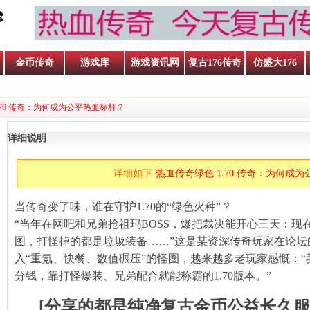
金币传奇
游戏库
游戏资讯网
复古176传奇
仿盛大176
1.70 传奇：为何成为公平热血标杆？
详细说明
详细如下-
热血传奇绿色 1.70 传奇：为何成
当传奇变了味，谁在守护1.70的“绿色火种”？
“当年在网吧和兄弟抢祖玛BOSS，爆把裁决能开心三天；现
图，打怪掉的都是垃圾装备……”这是某资深传奇玩家在论坛
入“重氪、快餐、数值碾压”的怪圈，越来越多老玩家感慨：
分钱，靠打怪爆装、兄弟配合就能称霸的1.70版本。”
呐喊
[分享的都是纯净复古金币公益长久服