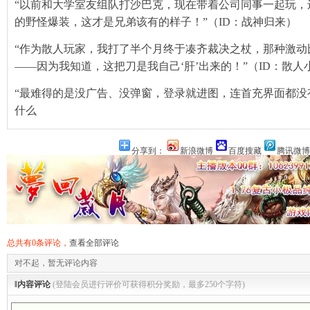
“以前和大学室友组队打沙巴克，现在带着公司同事一起玩，
的野怪爆装，这才是兄弟该有的样子！”（ID：战神归来）
“作为散人玩家，我打了半个月终于凑齐裁决之杖，那种激动
——因为我知道，这把刀是我自己‘肝’出来的！”（ID：散人
“最难得的是没广告、没弹窗，登录就进图，连首充界面都没
什么
分享到：
新浪微博
百度搜藏
腾讯微博
总共有0条评论，
查看全部评论
对不起，暂无评论内容
‖内容评论
(登陆会员进行评价可获得积分奖励，最多250个字符)