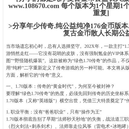
www.108670.com 每个版本为1个星
重复]
>分享年少传奇.纯公益纯净176金币版本
复古金币散人长期公
当市场遗忘初心时，总有人选择坚守。202X年，一款主打“1.
游悄然走红——它没有花哨的皮肤，没有强制氪金的VIP体
图”“野怪随机爆装”。这款被称为“绿色1.70传奇”的作品，
用“纯粹”二字重新定义了传奇游戏的另一种可能。本文将从
方面，解析它的“传奇”意义。
一、1.70版本：传奇的“黄金时代”，为何至今被封神？
要理解“绿色1.70传奇”的热度，必须先回到传奇的历史坐标系
1.70版本（又称“英雄版”）横空出世，凭借三大特质奠定了“
1. 职业平衡：没有“爸爸职业”，只有“操作为王”
1.70版本彻底告别了早期“法师秒天秒地”的失衡，战法道
（烈火剑法+刺杀剑术）、法师靠走位风筝（雷电术+冰咆哮