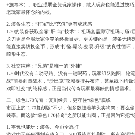
+施毒术）。职业强弱全凭玩家操作，散人玩家也能通过技巧
老玩家最怀念的内核。
2. 装备生态：“打宝”比“充值”更有成就感
1.70的装备获取全靠“肝”与“技术”：祖玛套需蹲守祖玛寺
龙刀更是全服玩家争夺的终极目标。更关键的是，装备无绑
能直接卖钱换金币，形成“打怪-爆装-交易-升级”的良性循环
畸形生态。
3. 社交纯粹：“兄弟”是唯一的“外挂”
1.70时代没有自动寻路、没有一键喝药，玩家组队跑图、轮
战”前要商量战术，“沙巴克”攻城要排兵布阵，甚至线下约饭讨
戏即社交”的纯粹感，正是当代传奇玩家最稀缺的情感需求。
二、绿色1.70传奇：复刻经典，更守住“绿色”底线
市面上的“1.70复刻版”不少，但多数挂着羊头卖狗肉：要
装率。而这款“绿色1.70传奇”之所以能出圈，正是因为它把“
1. 零氪也能玩：装备、金币全靠打
游戏内无任何强制充值入口，VIP系统直接删除，所有资源