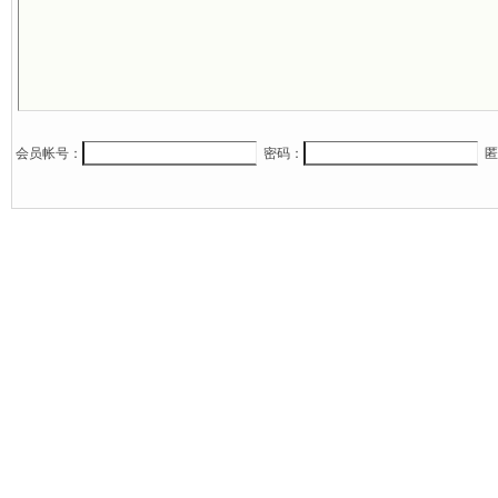
会员帐号：
密码：
匿