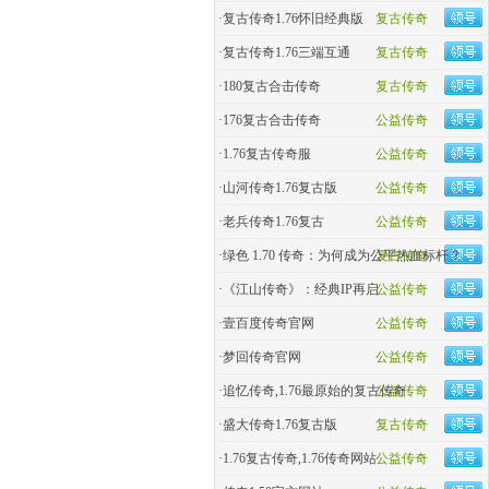
·
复古传奇1.76怀旧经典版
复古传奇
·
复古传奇1.76三端互通
复古传奇
·
180复古合击传奇
复古传奇
·
176复古合击传奇
公益传奇
·
1.76复古传奇服
公益传奇
·
山河传奇1.76复古版
公益传奇
·
老兵传奇1.76复古
公益传奇
·
绿色 1.70 传奇：为何成为公平热血标杆？
复古传奇
·
《江山传奇》：经典IP再启
公益传奇
·
壹百度传奇官网
公益传奇
·
梦回传奇官网
公益传奇
·
追忆传奇,1.76最原始的复古传奇
公益传奇
·
盛大传奇1.76复古版
复古传奇
·
1.76复古传奇,1.76传奇网站
公益传奇