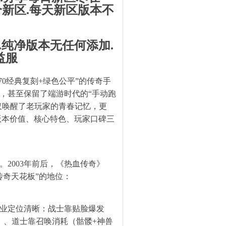
期1个新区.每天新区版本不
.纯净版本无任何添加.
益服
70经典复刻+绿色公平”的传奇手
系，甚至保留了端游时代的“手动跑
不仅唤醒了老玩家的青春记忆，更
版本价值、核心特色、玩家口碑三
。2003年前后，《热血传奇》
传奇天花板”的地位：
三职业定位清晰：战士靠贴脸爆发
）、道士靠召唤消耗（骷髅+神兽