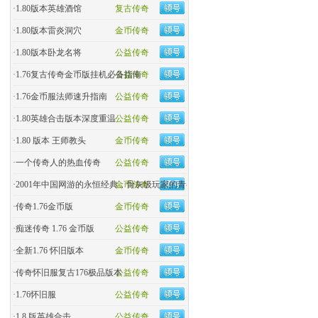
·
1.80版本英雄酒馆
复古传奇
·
1.80版本雷炎洞穴
金币传奇
·
1.80版本卧龙名将
公益传奇
·
1.76复古传奇金币版挂机必备指南
公益传奇
·
1.76金币服法师速升指南
公益传奇
·
1.80英雄合击版本深度重温
公益传奇
·
1.80 版本 王师教头
金币传奇
·
一个传奇人的热血传奇
公益传奇
·
2001年中国网游的永恒经典，骨灰级玩家的青春回忆杀！
金币传奇
·
传奇1.76金币版
金币传奇
·
痴迷传奇 1.76 金币版
公益传奇
·
全新1.76 怀旧版本
金币传奇
·
传奇怀旧服复古176极品版本
公益传奇
·
1.76怀旧服
公益传奇
·
1.8 版英雄合击
公益传奇