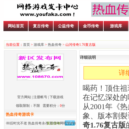
网站首页
复古传奇
公益传奇
金币传奇
游戏库
当前位置：
首页
>
游戏库
>
热血传奇
> 山河传奇1.76复古版
详细说明
详
喝药！顶住祖
在记忆深处的
官方网站
|
注册帐号
|
下载游戏
从2001年
领取限制：不限 需要积分：
0
分
象、版本割裂
热血传奇游戏卡
奇1.76复古版
·
80后时光不老 热血传奇永存 那些年网吧里的呐喊
复古传奇