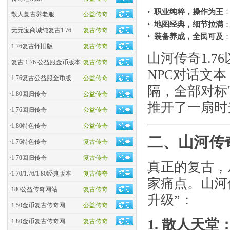
•
职业纯粹，操作为王
·
散人复古养老服
公益传奇
•
地图经典，细节拉满
·
无元宝商城纯复古1.76
复古传奇
•
装备养成，全民可及
·
1.76复古怀旧版
复古传奇
山河传奇1.7
·
复古 1.76 公益服金币版本
复古传奇
NPC对话文
·
1.76复古公益服金币版
公益传奇
隔，全部对标
·
1.80回归传奇
公益传奇
推开了一扇时
·
1.76回归传奇
公益传奇
·
1.80特色传奇
公益传奇
二、山河传
·
1.76特色传奇
复古传奇
·
1.70回归传奇
复古传奇
真正的复古，
·
1.70/1.76/1.80经典版本
复古传奇
家痛点。山河
·
180公益传奇网站
复古传奇
升级”：
·
1.50金币复古传奇网
公益传奇
1. ​
散人天堂：
·
1.80金币复古传奇网
复古传奇