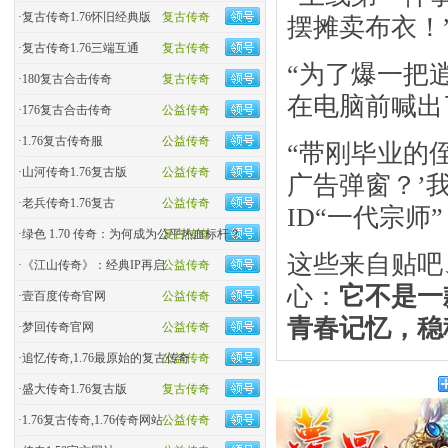
·
复古传奇1.76怀旧经典版
复古传奇
摆摊卖布衣！”
·
复古传奇1.76三端互通
复古传奇
“为了爆一把
·
180复古合击传奇
复古传奇
在电脑前喊出
·
176复古合击传奇
公益传奇
·
1.76复古传奇服
公益传奇
“带刚毕业的
·
山河传奇1.76复古版
公益传奇
广告弹窗？’
·
老兵传奇1.76复古
公益传奇
ID“一代宗师
·
绿色 1.70 传奇：为何成为公平热血标杆？
复古传奇
这些来自贴吧
·
《江山传奇》：经典IP再启
公益传奇
心：​
它不是一
·
壹百度传奇官网
公益传奇
青春记忆，稳
·
梦回传奇官网
公益传奇
·
追忆传奇,1.76最原始的复古传奇
公益传奇
·
盛大传奇1.76复古版
复古传奇
·
1.76复古传奇,1.76传奇网站
公益传奇