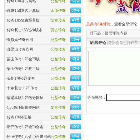
·
传奇1.50官方网站
公益传奇
·
传奇1.50复古经典版
金币传奇
·
传奇1.85复古经典版
复古传奇
总共有0条评论，
查看全部评论
·
传奇复古180战神版本
复古传奇
对不起，暂无评论内容
·
壹原始传奇官网
公益传奇
‖内容评论
(登陆会员进行评价
·
真梁山传奇官网
公益传奇
·
梁山传奇1.70金币版
公益传奇
·
梁山传奇1.76复古版
公益传奇
·
长期170公益传奇
公益传奇
·
十年复古 1.76 传奇
公益传奇
会员帐号：
·
最老本版1.76传奇网址
公益传奇
·
1.76版怀旧传奇网站
复古传奇
·
传奇176怀旧版
公益传奇
·
新开传奇1.76金币合击
公益传奇
·
怀旧传奇1.80金币合击网站
公益传奇