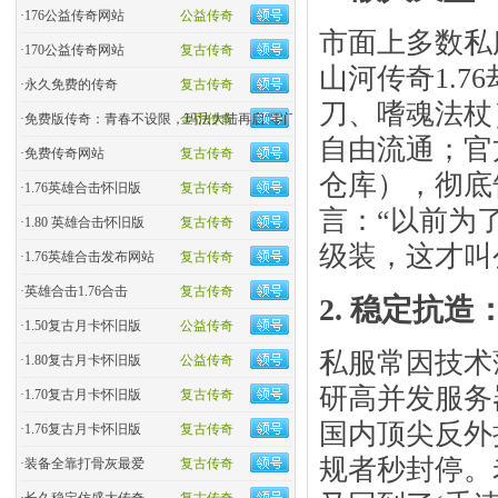
·
176公益传奇网站
公益传奇
市面上多数私服
·
170公益传奇网站
复古传奇
山河传奇1.7
·
永久免费的传奇
复古传奇
刀、嗜魂法杖
·
免费版传奇：青春不设限，玛法大陆再启“零门槛”热血
金币传奇
自由流通；官
·
免费传奇网站
复古传奇
仓库），彻底
·
1.76英雄合击怀旧版
复古传奇
言：“以前为
·
1.80 英雄合击怀旧版
复古传奇
级装，这才叫
·
1.76英雄合击发布网站
复古传奇
·
英雄合击1.76合击
复古传奇
2. ​
稳定抗造
·
1.50复古月卡怀旧版
公益传奇
私服常因技术
·
1.80复古月卡怀旧版
公益传奇
研高并发服务
·
1.70复古月卡怀旧版
复古传奇
国内顶尖反外
·
1.76复古月卡怀旧版
复古传奇
规者秒封停。
·
装备全靠打骨灰最爱
复古传奇