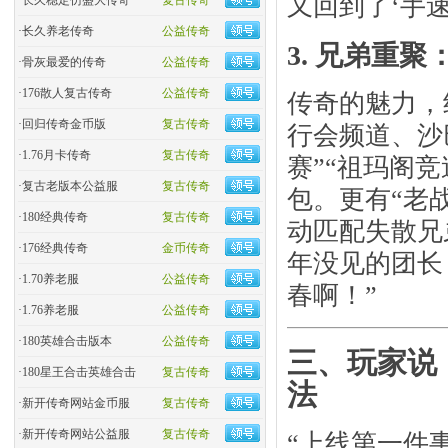
又回到了‘手
·
长久稳定仿盛大传奇
复古传奇
·
长久养老传奇
公益传奇
3. ​
兄弟重聚
·
骨灰最爱的传奇
公益传奇
·
176散人复古传奇
公益传奇
传奇的魅力，终
·
回归传奇金币版
复古传奇
行会频道、沙
·
1.76月卡传奇
复古传奇
赛”“祖玛阁
·
复古老版本公益服
复古传奇
包。更有“老
·
180经典传奇
复古传奇
动匹配失散兄
·
176经典传奇
金币传奇
年没见的团长
·
1.70养老服
公益传奇
春啊！”
·
1.76养老服
公益传奇
·
180英雄合击版本
公益传奇
三、玩家说
·
180星王合击英雄合击
复古传奇
法
·
新开传奇网站金币服
复古传奇
·
新开传奇网站公益服
复古传奇
“上线第一件