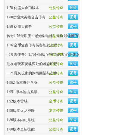
·
1.70 仿盛大金币版本
公益传奇
·
1.80仿盛大英雄合击传奇
公益传奇
·
1.80 仿盛大传奇
公益传奇
·
传奇1.76金币服：老炮集结地，重温最纯粹的玛法热血！
公益传奇
·
1.76 金币复古传奇装备能发光吗？
公益传奇
·
《复古传奇》1.76怀旧版 官方网站 初心不改 经典回归
公益传奇
·
刻在老玩家灵魂深处的难忘印记
公益传奇
·
一个骨灰玩家的深情回望与心声
公益传奇
·
1.962 版本奇经八脉
公益传奇
·
1.951 版本连击风暴
公益传奇
·
1.92版本雪域
金币传奇
·
1.90版本火龙神殿
复古传奇
·
1.80版本内功系统
公益传奇
·
1.80版本全新技能
公益传奇