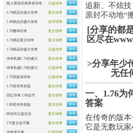
·
散人骨灰经典养老传奇
公益传奇
追新、不炫技
·
1.70精品仿盛大传奇
复古传奇
原封不动地“
·
1.80精品仿盛大传奇
金币传奇
[分享的都
·
1.70魔神归来
复古传奇
区尽在www.
·
1.76精品复古传奇
复古传奇
·
1.76精品仿盛大传奇
公益传奇
·
传奇私服1.76仿盛大
复古传奇
>分享年少
·
传奇私服1.70仿盛大
公益传奇
无任
·
1.76原版老传奇
公益传奇
·
1.70老传奇原版
复古传奇
一、1.76
·
回忆传奇 1.80金币
复古传奇
答案
·
1.80老传奇原版
复古传奇
·
80全民公益合击
复古传奇
在传奇的版本长
·
176复古金币服
复古传奇
它是无数玩家
·
传奇老玩家
公益传奇