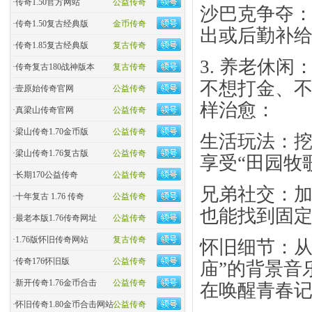
·
传奇1.50官方网站
公益传奇
​沙巴克争夺
·
传奇1.50复古经典版
金币传奇
出或后勤补
·
传奇1.85复古经典版
复古传奇
3. 养老休
·
传奇复古180战神版本
复古传奇
不想打金、不
·
壹原始传奇官网
公益传奇
样治愈：
·
真梁山传奇官网
公益传奇
·
梁山传奇1.70金币版
公益传奇
​生活玩法​
·
梁山传奇1.76复古版
公益传奇
享受“田园牧
·
长期170公益传奇
公益传奇
​兄弟社交​
·
十年复古 1.76 传奇
公益传奇
也能找到固定
·
最老本版1.76传奇网址
公益传奇
·
1.76版怀旧传奇网站
复古传奇
​怀旧细节​
·
传奇176怀旧版
公益传奇
庙”的背景音
·
新开传奇1.76金币合击
公益传奇
在唤醒青春
·
怀旧传奇1.80金币合击网站
公益传奇