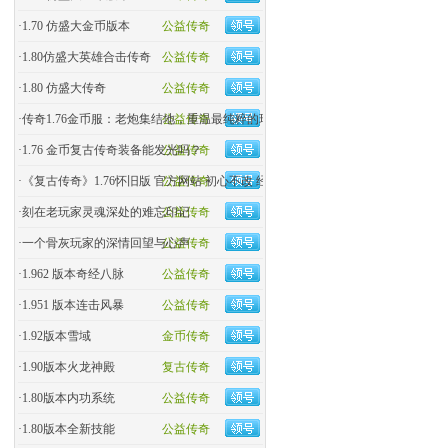
·
1.70 仿盛大金币版本
公益传奇
·
1.80仿盛大英雄合击传奇
公益传奇
·
1.80 仿盛大传奇
公益传奇
·
传奇1.76金币服：老炮集结地，重温最纯粹的玛法热血！
公益传奇
·
1.76 金币复古传奇装备能发光吗？
公益传奇
·
《复古传奇》1.76怀旧版 官方网站 初心不改 经典回归
公益传奇
·
刻在老玩家灵魂深处的难忘印记
公益传奇
·
一个骨灰玩家的深情回望与心声
公益传奇
·
1.962 版本奇经八脉
公益传奇
·
1.951 版本连击风暴
公益传奇
·
1.92版本雪域
金币传奇
·
1.90版本火龙神殿
复古传奇
·
1.80版本内功系统
公益传奇
·
1.80版本全新技能
公益传奇