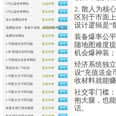
·
176公益传奇网站
公益传奇
2. 散人为
·
170公益传奇网站
复古传奇
区别于市面上
·
永久免费的传奇
复古传奇
设计逻辑是“
·
免费版传奇：青春不设限，玛法大陆再启“零门槛”热血
金币传奇
​装备爆率公
·
免费传奇网站
复古传奇
随地图难度
·
1.76英雄合击怀旧版
复古传奇
机会爆神装
·
1.80 英雄合击怀旧版
复古传奇
·
1.76英雄合击发布网站
复古传奇
​经济系统独
·
英雄合击1.76合击
复古传奇
设“充值送金
·
1.50复古月卡怀旧版
公益传奇
收材料就能
·
1.80复古月卡怀旧版
公益传奇
​社交零门槛
·
1.70复古月卡怀旧版
复古传奇
抱大腿，也能
·
1.76复古月卡怀旧版
复古传奇
话。
·
装备全靠打骨灰最爱
复古传奇