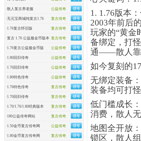
·
散人复古养老服
公益传奇
1. 1.76版
·
无元宝商城纯复古1.76
复古传奇
2003年前后
·
1.76复古怀旧版
复古传奇
玩家的“黄金
·
复古 1.76 公益服金币版本
复古传奇
备绑定，打
·
1.76复古公益服金币版
公益传奇
通——散人靠
·
1.80回归传奇
公益传奇
如今复刻的1
·
1.76回归传奇
公益传奇
·
1.80特色传奇
公益传奇
​无绑定装备
·
1.76特色传奇
复古传奇
装备均可打
·
1.70回归传奇
复古传奇
​低门槛成长
·
1.70/1.76/1.80经典版本
复古传奇
消费，散人无
·
180公益传奇网站
复古传奇
​地图全开放
·
1.50金币复古传奇网
公益传奇
锁区，散人
·
1.80金币复古传奇网
复古传奇