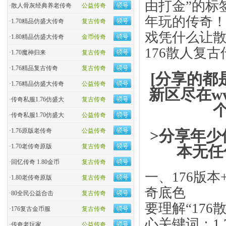
由打金”的标
·
散人骨灰经典养老传奇
公益传奇
年玩的传奇！”
·
1.70精品仿盛大传奇
复古传奇
戏凭什么让散
·
1.80精品仿盛大传奇
金币传奇
176散人复古
·
1.70魔神归来
复古传奇
·
1.76精品复古传奇
复古传奇
[分享的都
·
1.76精品仿盛大传奇
公益传奇
新区尽在ww
·
传奇私服1.76仿盛大
复古传奇
·
传奇私服1.70仿盛大
公益传奇
>分享年少
·
1.76原版老传奇
公益传奇
本无任
·
1.70老传奇原版
复古传奇
·
回忆传奇 1.80金币
复古传奇
一、176版本
·
1.80老传奇原版
复古传奇
奇底色
·
80全民公益合击
复古传奇
要理解“17
·
176复古金币服
复古传奇
心关键词：​1
·
传奇老玩家
公益传奇