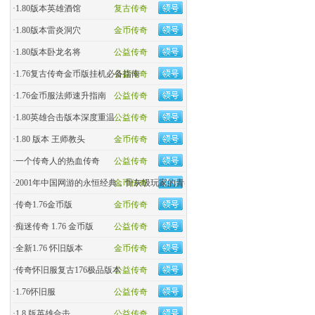
·
1.80版本英雄酒馆
复古传奇
·
1.80版本雷炎洞穴
金币传奇
·
1.80版本卧龙名将
公益传奇
·
1.76复古传奇金币版挂机必备指南
公益传奇
·
1.76金币服法师速升指南
公益传奇
·
1.80英雄合击版本深度重温
公益传奇
·
1.80 版本 王师教头
金币传奇
·
一个传奇人的热血传奇
公益传奇
·
2001年中国网游的永恒经典，骨灰级玩家的青春回忆杀！
金币传奇
·
传奇1.76金币版
金币传奇
·
痴迷传奇 1.76 金币版
公益传奇
·
全新1.76 怀旧版本
金币传奇
·
传奇怀旧服复古176极品版本
公益传奇
·
1.76怀旧服
公益传奇
·
1.8 版英雄合击
公益传奇