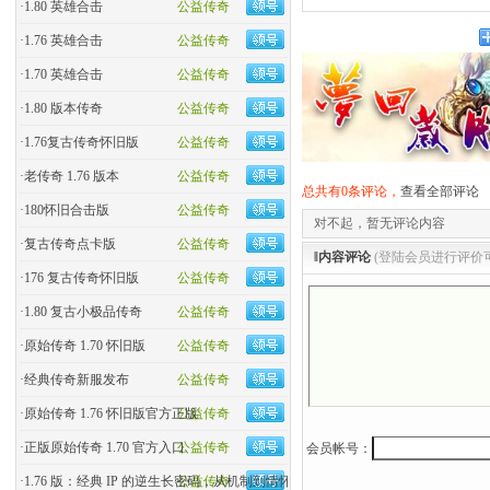
·
1.80 英雄合击
公益传奇
·
1.76 英雄合击
公益传奇
·
1.70 英雄合击
公益传奇
·
1.80 版本传奇
公益传奇
·
1.76复古传奇怀旧版
公益传奇
·
老传奇 1.76 版本
公益传奇
总共有0条评论，
查看全部评论
·
180怀旧合击版
公益传奇
对不起，暂无评论内容
·
复古传奇点卡版
公益传奇
‖内容评论
(登陆会员进行评价
·
176 复古传奇怀旧版
公益传奇
·
1.80 复古小极品传奇
公益传奇
·
原始传奇 1.70 怀旧版
公益传奇
·
经典传奇新服发布
公益传奇
·
原始传奇 1.76 怀旧版官方正版
公益传奇
·
正版原始传奇 1.70 官方入口
公益传奇
会员帐号：
·
1.76 版：经典 IP 的逆生长密码，从机制到情怀的全民�
公益传奇