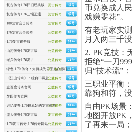
·
复古传奇1.76怀旧经典版
复古传奇
币兑换成人民
·
复古传奇1.76三端互通
复古传奇
戏赚零花”。
·
180复古合击传奇
复古传奇
有老玩家实测
·
176复古合击传奇
公益传奇
月入两三千没
·
1.76复古传奇服
公益传奇
2. PK竞
·
山河传奇1.76复古版
公益传奇
拒绝“一刀99
·
老兵传奇1.76复古
公益传奇
归“技术流”：
·
绿色 1.70 传奇：为何成为公平热血标杆？
复古传奇
·
《江山传奇》：经典IP再启
公益传奇
​三职业平衡
·
壹百度传奇官网
公益传奇
靠狗和符，没
·
梦回传奇官网
公益传奇
​自由PK场
·
追忆传奇,1.76最原始的复古传奇
公益传奇
地图开放PK
·
盛大传奇1.76复古版
复古传奇
了再来一局
·
1.76复古传奇,1.76传奇网站
公益传奇