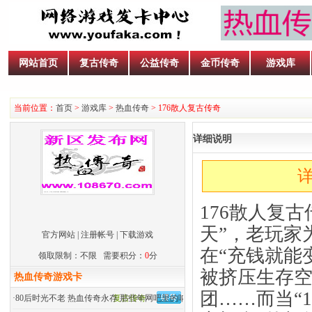
网站首页
复古传奇
公益传奇
金币传奇
游戏库
当前位置：
首页
>
游戏库
>
热血传奇
> 176散人复古传奇
详细说明
详
176散人复
天”，老玩家
官方网站
|
注册帐号
|
下载游戏
在“充钱就能
领取限制：不限 需要积分：
0
分
被挤压生存
热血传奇游戏卡
团……而当“
·
80后时光不老 热血传奇永存 那些年网吧里的呐喊
复古传奇