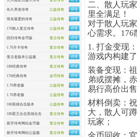
·
长久稳定仿盛大传奇
复古传奇
二、散人玩家
·
长久养老传奇
公益传奇
里全满足！
·
骨灰最爱的传奇
公益传奇
对于散人玩家
·
176散人复古传奇
公益传奇
心需求。17
·
回归传奇金币版
复古传奇
1. 打金变现
·
1.76月卡传奇
复古传奇
游戏内构建了
·
复古老版本公益服
复古传奇
·
180经典传奇
复古传奇
​装备变现​
·
176经典传奇
金币传奇
弟或摆摊，
·
1.70养老服
公益传奇
易行高价出
·
1.76养老服
公益传奇
​材料倒卖​
·
180英雄合击版本
公益传奇
大，散人可
·
180星王合击英雄合击
复古传奇
玩家；
·
新开传奇网站金币服
复古传奇
·
新开传奇网站公益服
复古传奇
​金币回收​