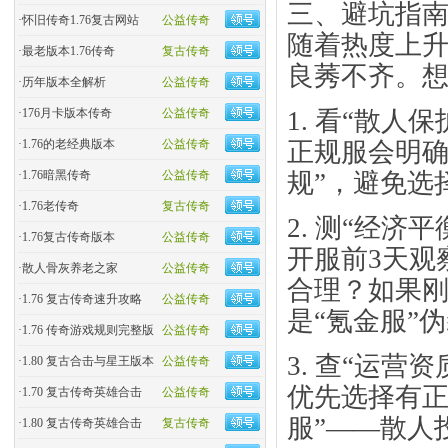
三、避坑指南
·
怀旧传奇1.76复古网站
公益传奇
随着热度上升
·
最老版本1.76传奇
复古传奇
良莠不齐。
·
历年版本全解析
公益传奇
1. 看“散人保
·
176月卡版本传奇
公益传奇
正规服会明确
·
1.76的老经典版本
公益传奇
规”，避免选
·
1.76暗黑传奇
公益传奇
·
1.76老传奇
复古传奇
2. 测“经济平
·
1.76复古传奇版本
公益传奇
开服前3天观
·
散人骨灰养老之家
公益传奇
合理？如果刚
·
1.76 复古传奇速升攻略
公益传奇
是“氪金服”
·
1.76 传奇游戏规则完整版
公益传奇
3. 查“运营资
·
1.80 复古合击与星王版本
公益传奇
优先选择有正
·
1.70 复古传奇英雄合击
公益传奇
服”——散人
·
1.80 复古传奇英雄合击
复古传奇