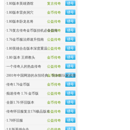
·
1.80版本英雄酒馆
复古传奇
·
1.80版本雷炎洞穴
金币传奇
·
1.80版本卧龙名将
公益传奇
·
1.76复古传奇金币版挂机必备指南
公益传奇
·
1.76金币服法师速升指南
公益传奇
·
1.80英雄合击版本深度重温
公益传奇
·
1.80 版本 王师教头
金币传奇
·
一个传奇人的热血传奇
公益传奇
·
2001年中国网游的永恒经典，骨灰级玩家的青春回忆杀！
金币传奇
·
传奇1.76金币版
金币传奇
·
痴迷传奇 1.76 金币版
公益传奇
·
全新1.76 怀旧版本
金币传奇
·
传奇怀旧服复古176极品版本
公益传奇
·
1.76怀旧服
公益传奇
·
1.8 版英雄合击
公益传奇