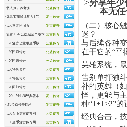
>分享年少
·
散人复古养老服
公益传奇
本无任
·
无元宝商城纯复古1.76
复古传奇
​​（二）核心
·
1.76复古怀旧版
复古传奇
迷？​​
·
复古 1.76 公益服金币版本
复古传奇
与后续各种变
·
1.76复古公益服金币版
公益传奇
在于它的“平衡
·
1.80回归传奇
公益传奇
·
1.76回归传奇
公益传奇
​英雄系统，最
·
1.80特色传奇
公益传奇
告别单打独
·
1.76特色传奇
复古传奇
补的英雄（如
·
1.70回归传奇
复古传奇
怪，更能与
·
1.70/1.76/1.80经典版本
复古传奇
种“1+1>
·
180公益传奇网站
复古传奇
·
1.50金币复古传奇网
公益传奇
​经典合击，技
·
1.80金币复古传奇网
复古传奇