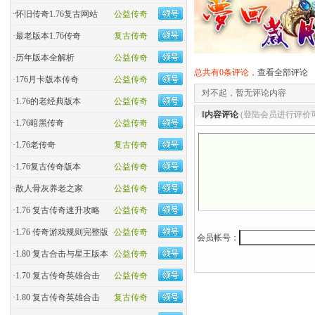
·
怀旧传奇1.76复古网站
公益传奇
·
最老版本1.76传奇
复古传奇
·
历年版本全解析
公益传奇
总共有0条评论，
查看全部评论
·
176月卡版本传奇
公益传奇
对不起，暂无评论内容
·
1.76的老经典版本
公益传奇
‖内容评论
(登陆会员进行评价
·
1.76暗黑传奇
公益传奇
·
1.76老传奇
复古传奇
·
1.76复古传奇版本
公益传奇
·
散人骨灰养老之家
公益传奇
·
1.76 复古传奇速升攻略
公益传奇
·
1.76 传奇游戏规则完整版
公益传奇
会员帐号：
·
1.80 复古合击与星王版本
公益传奇
·
1.70 复古传奇英雄合击
公益传奇
·
1.80 复古传奇英雄合击
复古传奇