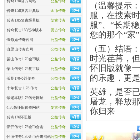
·
传奇1.50官方网站
公益传奇
​​（温馨提
·
传奇1.50复古经典版
金币传奇
服，在搜索时
·
传奇1.85复古经典版
复古传奇
服”、“长期
·
传奇复古180战神版本
复古传奇
您的那个“家”。
·
壹原始传奇官网
公益传奇
​​（五）结语
·
真梁山传奇官网
公益传奇
时光荏苒，但
·
梁山传奇1.70金币版
公益传奇
怀旧版就像
·
梁山传奇1.76复古版
公益传奇
的乐趣，更
·
长期170公益传奇
公益传奇
·
十年复古 1.76 传奇
公益传奇
英雄，是否
·
最老本版1.76传奇网址
公益传奇
屠龙，释放
·
1.76版怀旧传奇网站
复古传奇
你归来
·
传奇176怀旧版
公益传奇
·
新开传奇1.76金币合击
公益传奇
·
怀旧传奇1.80金币合击网站
公益传奇