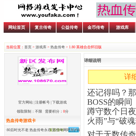
网站首页
复古传奇
公益传奇
金币传奇
游戏库
当前位置：
首页
>
游戏库
>
热血传奇
> 1.80 英雄合击怀旧版
详细说明
详
还记得吗？那
BOSS的瞬
官方网站
|
注册帐号
|
下载游戏
蹲守数个日夜
领取限制：不限 需要积分：
0
分
火雨”与“破
热血传奇游戏卡
·
80后时光不老 热血传奇永存 那些年网吧里的呐喊
复古传奇
对于无数传奇