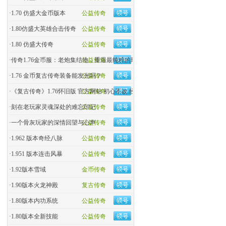
·
1.70 仿盛大金币版本
公益传奇
·
1.80仿盛大英雄合击传奇
公益传奇
·
1.80 仿盛大传奇
公益传奇
·
传奇1.76金币服：老炮集结地，重温最纯粹的玛法热血！
公益传奇
·
1.76 金币复古传奇装备能发光吗？
公益传奇
·
《复古传奇》1.76怀旧版 官方网站 初心不改 经典回归
公益传奇
·
刻在老玩家灵魂深处的难忘印记
公益传奇
·
一个骨灰玩家的深情回望与心声
公益传奇
·
1.962 版本奇经八脉
公益传奇
·
1.951 版本连击风暴
公益传奇
·
1.92版本雪域
金币传奇
·
1.90版本火龙神殿
复古传奇
·
1.80版本内功系统
公益传奇
·
1.80版本全新技能
公益传奇