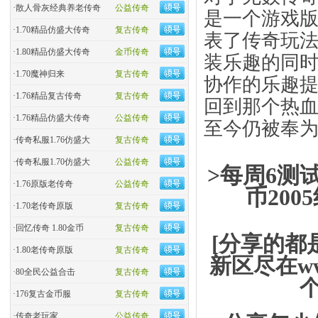
·
散人骨灰经典养老传奇
公益传奇
是一个游戏
·
1.70精品仿盛大传奇
复古传奇
表了传奇玩
·
1.80精品仿盛大传奇
金币传奇
装乐趣的同时
·
1.70魔神归来
复古传奇
协作的乐趣
·
1.76精品复古传奇
复古传奇
回到那个热血
·
1.76精品仿盛大传奇
公益传奇
至今仍被奉
·
传奇私服1.76仿盛大
复古传奇
·
传奇私服1.70仿盛大
公益传奇
>每周6测试
·
1.76原版老传奇
公益传奇
币20
·
1.70老传奇原版
复古传奇
·
回忆传奇 1.80金币
复古传奇
[分享的都
·
1.80老传奇原版
复古传奇
新区尽在ww
·
80全民公益合击
复古传奇
·
176复古金币服
复古传奇
·
传奇老玩家
公益传奇