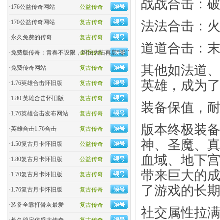
​战战合击：破
·
176公益传奇网站
公益传奇
·
170公益传奇网站
复古传奇
​法法合击：火
·
永久免费的传奇
复古传奇
​道道合击：
·
免费版传奇：青春不设限，玛法大陆再启“零门槛”热血
金币传奇
其他如法道
·
免费传奇网站
复古传奇
英雄，成为
·
1.76英雄合击怀旧版
复古传奇
·
1.80 英雄合击怀旧版
复古传奇
​装备保值，耐
·
1.76英雄合击发布网站
复古传奇
版本终极装备
·
英雄合击1.76合击
复古传奇
神、圣魔、
·
1.50复古月卡怀旧版
公益传奇
血域、地下
·
1.80复古月卡怀旧版
公益传奇
带来巨大的
·
1.70复古月卡怀旧版
复古传奇
了游戏的长
·
1.76复古月卡怀旧版
复古传奇
·
装备全靠打骨灰最爱
复古传奇
​社交属性拉满