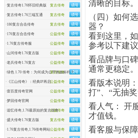
清晰的目标
·
复古传奇1.76怀旧经典版
复古传奇
​​（四）如何
·
复古传奇1.76三端互通
复古传奇
器？​​
·
180复古合击传奇
复古传奇
看到这里，
·
176复古合击传奇
公益传奇
参考以下建
·
1.76复古传奇服
公益传奇
·
山河传奇1.76复古版
公益传奇
​看品牌与口
·
老兵传奇1.76复古
公益传奇
通常更稳定
·
绿色 1.70 传奇：为何成为公平热血标杆？
复古传奇
​看版本说明：
·
《江山传奇》：经典IP再启
公益传奇
打”、“无抽
·
壹百度传奇官网
公益传奇
·
梦回传奇官网
公益传奇
​看人气：​
·
追忆传奇,1.76最原始的复古传奇
公益传奇
才值钱。
·
盛大传奇1.76复古版
复古传奇
​看客服与保
·
1.76复古传奇,1.76传奇网站
公益传奇