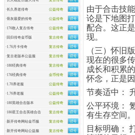
·
长久稳定仿盛大传奇
复古传奇
由于合击技
·
长久养老传奇
公益传奇
论是下地图
·
骨灰最爱的传奇
公益传奇
配合。这正是
·
176散人复古传奇
公益传奇
现。
·
回归传奇金币版
复古传奇
·
1.76月卡传奇
复古传奇
​​（三）怀旧
·
复古老版本公益服
复古传奇
现在的很多
·
180经典传奇
复古传奇
成长和积累的
·
176经典传奇
金币传奇
怀念，正是
·
1.70养老服
公益传奇
​节奏适中：​
·
1.76养老服
公益传奇
·
180英雄合击版本
公益传奇
​公平环境：​
·
180星王合击英雄合击
复古传奇
有生存空间
·
新开传奇网站金币服
复古传奇
​目标明确：
·
新开传奇网站公益服
复古传奇