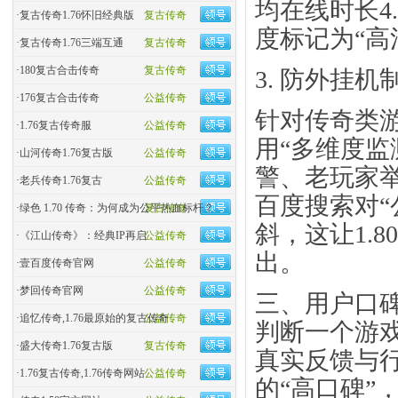
均在线时长4
·
复古传奇1.76怀旧经典版
复古传奇
度标记为“高
·
复古传奇1.76三端互通
复古传奇
·
180复古合击传奇
复古传奇
​3. 防外挂机
·
176复古合击传奇
公益传奇
针对传奇类游
·
1.76复古传奇服
公益传奇
用“多维度监
·
山河传奇1.76复古版
公益传奇
警、老玩家举
·
老兵传奇1.76复古
公益传奇
百度搜索对“
·
绿色 1.70 传奇：为何成为公平热血标杆？
复古传奇
斜，这让1.
·
《江山传奇》：经典IP再启
公益传奇
出。
·
壹百度传奇官网
公益传奇
·
梦回传奇官网
公益传奇
三、用户口碑
·
追忆传奇,1.76最原始的复古传奇
公益传奇
判断一个游
·
盛大传奇1.76复古版
复古传奇
真实反馈与行
·
1.76复古传奇,1.76传奇网站
公益传奇
的“高口碑”