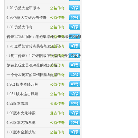
·
1.70 仿盛大金币版本
公益传奇
·
1.80仿盛大英雄合击传奇
公益传奇
·
1.80 仿盛大传奇
公益传奇
·
传奇1.76金币服：老炮集结地，重温最纯粹的玛法热血！
公益传奇
·
1.76 金币复古传奇装备能发光吗？
公益传奇
·
《复古传奇》1.76怀旧版 官方网站 初心不改 经典回归
公益传奇
·
刻在老玩家灵魂深处的难忘印记
公益传奇
·
一个骨灰玩家的深情回望与心声
公益传奇
·
1.962 版本奇经八脉
公益传奇
·
1.951 版本连击风暴
公益传奇
·
1.92版本雪域
金币传奇
·
1.90版本火龙神殿
复古传奇
·
1.80版本内功系统
公益传奇
·
1.80版本全新技能
公益传奇