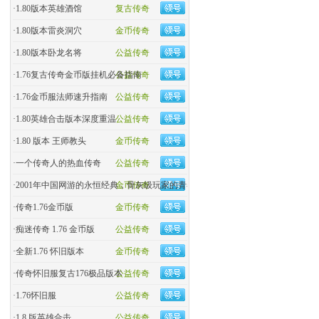
·
1.80版本英雄酒馆
复古传奇
·
1.80版本雷炎洞穴
金币传奇
·
1.80版本卧龙名将
公益传奇
·
1.76复古传奇金币版挂机必备指南
公益传奇
·
1.76金币服法师速升指南
公益传奇
·
1.80英雄合击版本深度重温
公益传奇
·
1.80 版本 王师教头
金币传奇
·
一个传奇人的热血传奇
公益传奇
·
2001年中国网游的永恒经典，骨灰级玩家的青春回忆杀！
金币传奇
·
传奇1.76金币版
金币传奇
·
痴迷传奇 1.76 金币版
公益传奇
·
全新1.76 怀旧版本
金币传奇
·
传奇怀旧服复古176极品版本
公益传奇
·
1.76怀旧服
公益传奇
·
1.8 版英雄合击
公益传奇