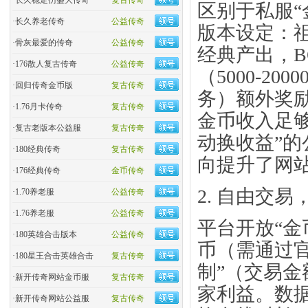
·
长久稳定仿盛大传奇
复古传奇
区别于私服“
·
长久养老传奇
公益传奇
版本设定：祖
·
骨灰最爱的传奇
公益传奇
经典产出，B
·
176散人复古传奇
公益传奇
（5000-2
·
回归传奇金币版
复古传奇
务）额外奖励
·
1.76月卡传奇
复古传奇
金币收入足够
·
复古老版本公益服
复古传奇
动换收益”
·
180经典传奇
复古传奇
向提升了网
·
176经典传奇
金币传奇
​2. 自由交易
·
1.70养老服
公益传奇
·
1.76养老服
公益传奇
平台开放“金
·
180英雄合击版本
公益传奇
币（需通过
·
180星王合击英雄合击
复古传奇
制”（交易金
·
新开传奇网站金币服
复古传奇
家利益。数
·
新开传奇网站公益服
复古传奇