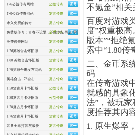
·
176公益传奇网站
公益传奇
不氪金”相关
·
170公益传奇网站
复古传奇
百度对游戏
·
永久免费的传奇
复古传奇
度”权重极高
·
免费版传奇：青春不设限，玛法大陆再启“零门槛”热血
金币传奇
版本”“拒绝
·
免费传奇网站
复古传奇
索中“1.80
·
1.76英雄合击怀旧版
复古传奇
·
1.80 英雄合击怀旧版
复古传奇
二、金币系统
·
1.76英雄合击发布网站
复古传奇
码
·
英雄合击1.76合击
复古传奇
在传奇游戏中
·
1.50复古月卡怀旧版
公益传奇
就感的具象化
·
1.80复古月卡怀旧版
公益传奇
法”，被玩家
·
1.70复古月卡怀旧版
复古传奇
度推荐其内
·
1.76复古月卡怀旧版
复古传奇
​1. 原生爆率
·
装备全靠打骨灰最爱
复古传奇