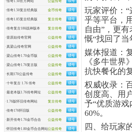
·
传奇1.50官方网站
公益传奇
​玩家评价：
·
传奇1.50复古经典版
金币传奇
乎等平台，用
·
传奇1.85复古经典版
复古传奇
自由”，更有
·
传奇复古180战神版本
复古传奇
慨“找回了当
·
壹原始传奇官网
公益传奇
·
真梁山传奇官网
公益传奇
​媒体报道：
·
梁山传奇1.70金币版
公益传奇
《多牛世界
·
梁山传奇1.76复古版
公益传奇
抗快餐化的复
·
长期170公益传奇
公益传奇
​权威收录：
·
十年复古 1.76 传奇
公益传奇
创度高、用
·
最老本版1.76传奇网址
公益传奇
予“优质游戏
·
1.76版怀旧传奇网站
复古传奇
60%。
·
传奇176怀旧版
公益传奇
·
新开传奇1.76金币合击
公益传奇
四、给玩家的
·
怀旧传奇1.80金币合击网站
公益传奇