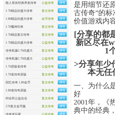
是用细节还
·
散人骨灰经典养老传奇
公益传奇
古传奇”的标
·
1.70精品仿盛大传奇
复古传奇
·
1.80精品仿盛大传奇
金币传奇
价值游戏内
·
1.70魔神归来
复古传奇
[分享的都
·
1.76精品复古传奇
复古传奇
新区尽在ww
·
1.76精品仿盛大传奇
公益传奇
1
·
传奇私服1.76仿盛大
复古传奇
·
传奇私服1.70仿盛大
公益传奇
>分享年少
·
1.76原版老传奇
公益传奇
本无任
·
1.70老传奇原版
复古传奇
·
回忆传奇 1.80金币
复古传奇
一、为什么是
·
1.80老传奇原版
复古传奇
好
·
80全民公益合击
复古传奇
2001年，《
·
176复古金币服
复古传奇
典中的经典，
·
传奇老玩家
公益传奇