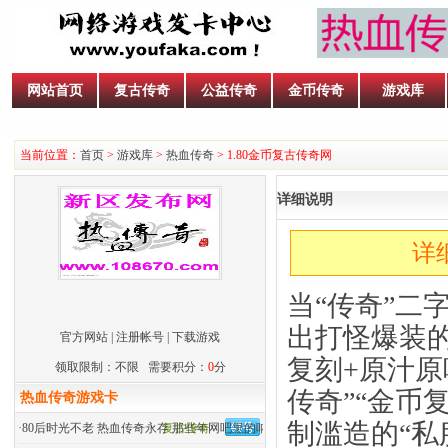
网站首页
复古传奇
公益传奇
金币传奇
游戏库
当前位置：
首页
>
游戏库
>
热血传奇
> 1.80金币复古传奇网
详细说明
详
当“传奇”二
出打怪爆装的
官方网站
|
注册帐号
|
下载游戏
复刻+原汁原
领取限制：不限 需要积分：
0
分
传奇”“金币
热血传奇游戏卡
制滥造的“私
·
80后时光不老 热血传奇永存 那些年网吧里的呐喊
复古传奇