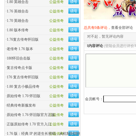
·
1.80 英雄合击
公益传奇
·
1.76 英雄合击
公益传奇
·
1.70 英雄合击
公益传奇
总共有0条评论，
查看全部评论
·
1.80 版本传奇
公益传奇
对不起，暂无评论内容
·
1.76复古传奇怀旧版
公益传奇
‖内容评论
(登陆会员进行评价
·
老传奇 1.76 版本
公益传奇
·
180怀旧合击版
公益传奇
·
复古传奇点卡版
公益传奇
·
176 复古传奇怀旧版
公益传奇
·
1.80 复古小极品传奇
公益传奇
·
原始传奇 1.70 怀旧版
公益传奇
会员帐号：
·
经典传奇新服发布
公益传奇
·
原始传奇 1.76 怀旧版官方正版
公益传奇
·
正版原始传奇 1.70 官方入口
公益传奇
·
1.76 版：经典 IP 的逆生长密码，从机制到情怀的全民�
公益传奇