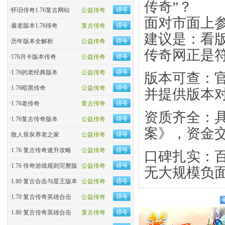
传奇”？
·
怀旧传奇1.76复古网站
公益传奇
面对市面上参
·
最老版本1.76传奇
复古传奇
建议是：​看
·
历年版本全解析
公益传奇
传奇网正是
·
176月卡版本传奇
公益传奇
·
1.76的老经典版本
公益传奇
​版本可查​：
·
1.76暗黑传奇
公益传奇
并提供版本
·
1.76老传奇
复古传奇
​资质齐全​
·
1.76复古传奇版本
公益传奇
案》，资金
·
散人骨灰养老之家
公益传奇
·
1.76 复古传奇速升攻略
公益传奇
​口碑扎实​
·
1.76 传奇游戏规则完整版
公益传奇
无大规模负
·
1.80 复古合击与星王版本
公益传奇
·
1.70 复古传奇英雄合击
公益传奇
·
1.80 复古传奇英雄合击
复古传奇