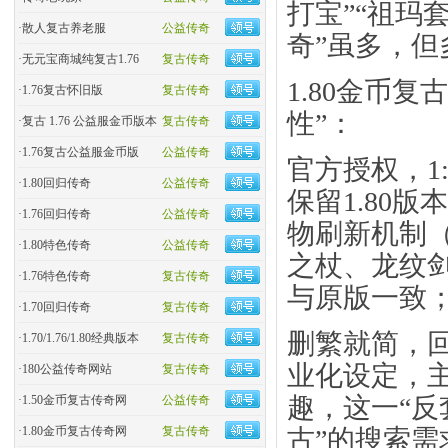
打宝”“祖玛
·
散人复古养老服
公益传奇
奇”虽多，
·
无元宝商城纯复古1.76
复古传奇
1.80金币
·
1.76复古怀旧版
复古传奇
性”：
·
复古 1.76 公益服金币版本
复古传奇
·
1.76复古公益服金币版
公益传奇
​官方授权，
·
1.80回归传奇
公益传奇
保留1.80
·
1.76回归传奇
公益传奇
物刷新机制
·
1.80特色传奇
公益传奇
之杖、龙纹剑
·
1.76特色传奇
复古传奇
与原版一致
·
1.70回归传奇
复古传奇
​删繁就简，回
·
1.70/1.76/1.80经典版本
复古传奇
业化设定，主
·
180公益传奇网站
复古传奇
趣，这一“反
·
1.50金币复古传奇网
公益传奇
古”的搜索需
·
1.80金币复古传奇网
复古传奇