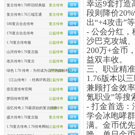
幸运9套打造高
·
复古传奇1.76怀旧经典版
复古传奇
段则降价20
·
复古传奇1.76三端互通
复古传奇
出“+4攻击
·
180复古合击传奇
复古传奇
- 公会分红
·
176复古合击传奇
公益传奇
沙巴克攻城、
·
1.76复古传奇服
公益传奇
200万+金
·
山河传奇1.76复古版
公益传奇
益双丰收。
·
老兵传奇1.76复古
公益传奇
三、职业精准
·
绿色 1.70 传奇：为何成为公平热血标杆？
复古传奇
1.76版本
·
《江山传奇》：经典IP再启
公益传奇
兼顾打金效率
·
壹百度传奇官网
公益传奇
氪职业”等搜
·
梦回传奇官网
公益传奇
- 打金首选
·
追忆传奇,1.76最原始的复古传奇
公益传奇
学会冰咆哮
·
盛大传奇1.76复古版
复古传奇
满。金币优
·
1.76复古传奇,1.76传奇网站
公益传奇
唤，单日金币