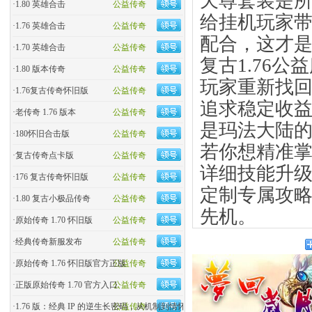
天尊套装是
·
1.80 英雄合击
公益传奇
给挂机玩家
·
1.76 英雄合击
公益传奇
配合，这才
·
1.70 英雄合击
公益传奇
复古1.76
·
1.80 版本传奇
公益传奇
玩家重新找
·
1.76复古传奇怀旧版
公益传奇
追求稳定收
·
老传奇 1.76 版本
公益传奇
是玛法大陆
·
180怀旧合击版
公益传奇
若你想精准
·
复古传奇点卡版
公益传奇
详细技能升
·
176 复古传奇怀旧版
公益传奇
定制专属攻
·
1.80 复古小极品传奇
公益传奇
先机。
·
原始传奇 1.70 怀旧版
公益传奇
·
经典传奇新服发布
公益传奇
·
原始传奇 1.76 怀旧版官方正版
公益传奇
·
正版原始传奇 1.70 官方入口
公益传奇
·
1.76 版：经典 IP 的逆生长密码，从机制到情怀的全民�
公益传奇