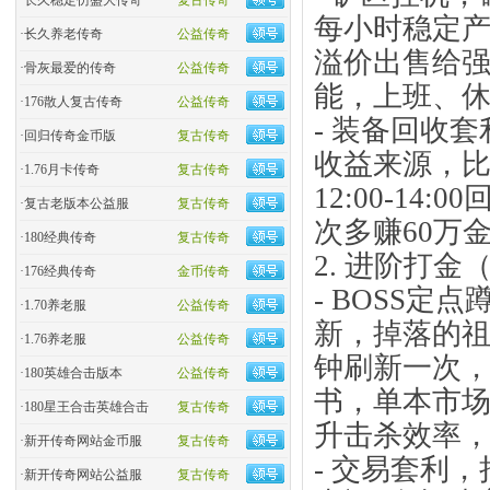
·
长久稳定仿盛大传奇
复古传奇
每小时稳定产
·
长久养老传奇
公益传奇
溢价出售给
·
骨灰最爱的传奇
公益传奇
能，上班、
·
176散人复古传奇
公益传奇
- 装备回收
·
回归传奇金币版
复古传奇
收益来源，
·
1.76月卡传奇
复古传奇
12:00-1
·
复古老版本公益服
复古传奇
次多赚60万
·
180经典传奇
复古传奇
2. 进阶打
·
176经典传奇
金币传奇
- BOSS
·
1.70养老服
公益传奇
新，掉落的祖
·
1.76养老服
公益传奇
钟刷新一次
·
180英雄合击版本
公益传奇
书，单本市场
·
180星王合击英雄合击
复古传奇
升击杀效率
·
新开传奇网站金币服
复古传奇
- 交易套利
·
新开传奇网站公益服
复古传奇