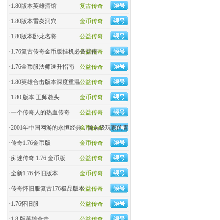
·
1.80版本英雄酒馆
复古传奇
·
1.80版本雷炎洞穴
金币传奇
·
1.80版本卧龙名将
公益传奇
·
1.76复古传奇金币版挂机必备指南
公益传奇
·
1.76金币服法师速升指南
公益传奇
·
1.80英雄合击版本深度重温
公益传奇
·
1.80 版本 王师教头
金币传奇
·
一个传奇人的热血传奇
公益传奇
·
2001年中国网游的永恒经典，骨灰级玩家的青春回忆杀！
金币传奇
·
传奇1.76金币版
金币传奇
·
痴迷传奇 1.76 金币版
公益传奇
·
全新1.76 怀旧版本
金币传奇
·
传奇怀旧服复古176极品版本
公益传奇
·
1.76怀旧服
公益传奇
·
1.8 版英雄合击
公益传奇