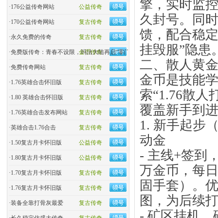
擎，实时监
·
176公益传奇网站
公益传奇
久封号。同时
·
170公益传奇网站
复古传奇
馈，配合稳定
·
永久免费的传奇
复古传奇
挂毁服”隐患
·
免费版传奇：青春不设限，玛法大陆再启“零门槛”热血
金币传奇
二、散人黄
·
免费传奇网站
复古传奇
金币是技能
·
1.76英雄合击怀旧版
复古传奇
索“1.76散
·
1.80 英雄合击怀旧版
复古传奇
覆盖新手到进
·
1.76英雄合击发布网站
复古传奇
1. 新手起步
·
英雄合击1.76合击
复古传奇
动金
·
1.50复古月卡怀旧版
公益传奇
- 主线+签到
·
1.80复古月卡怀旧版
公益传奇
万金币，每日
·
1.70复古月卡怀旧版
复古传奇
固手套）。
·
1.76复古月卡怀旧版
复古传奇
图，为后续
·
装备全靠打骨灰最爱
复古传奇
- 矿区挂机