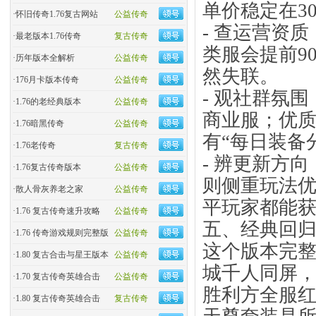
单价稳定在3
·
怀旧传奇1.76复古网站
公益传奇
- 查运营资
·
最老版本1.76传奇
复古传奇
类服会提前9
·
历年版本全解析
公益传奇
然失联。
·
176月卡版本传奇
公益传奇
- 观社群氛
·
1.76的老经典版本
公益传奇
商业服；优
·
1.76暗黑传奇
公益传奇
有“每日装备
·
1.76老传奇
复古传奇
- 辨更新方
·
1.76复古传奇版本
公益传奇
则侧重玩法优
·
散人骨灰养老之家
公益传奇
平玩家都能
·
1.76 复古传奇速升攻略
公益传奇
五、经典回归
·
1.76 传奇游戏规则完整版
公益传奇
这个版本完
·
1.80 复古合击与星王版本
公益传奇
城千人同屏
·
1.70 复古传奇英雄合击
公益传奇
胜利方全服
·
1.80 复古传奇英雄合击
复古传奇