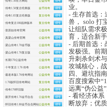
·
传奇1.50官方网站
公益传奇
业。
·
传奇1.50复古经典版
金币传奇
- 生存首选：
·
传奇1.85复古经典版
复古传奇
兽， solo
·
传奇复古180战神版本
复古传奇
让组队需求
·
壹原始传奇官网
公益传奇
育，适合新
·
真梁山传奇官网
公益传奇
- 后期首选
·
梁山传奇1.70金币版
公益传奇
发极强。前
·
梁山传奇1.76复古版
公益传奇
升刺杀剑术
·
长期170公益传奇
公益传奇
攻城核心，
·
十年复古 1.76 传奇
公益传奇
四、避坑指南
·
最老本版1.76传奇网址
公益传奇
百度搜索中“
·
1.76版怀旧传奇网站
复古传奇
远离“伪公益
·
传奇176怀旧版
公益传奇
- 看经济体
·
新开传奇1.76金币合击
公益传奇
断放弃；优质
·
怀旧传奇1.80金币合击网站
公益传奇