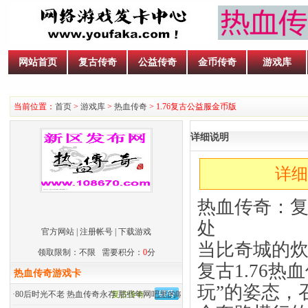
网站首页
复古传奇
公益传奇
金币传奇
游戏库
当前位置：
首页
>
游戏库
>
热血传奇
> 1.76复古公益服金币版
详细说明
详细
热血传奇：复
处
官方网站
|
注册帐号
|
下载游戏
当比奇城的
领取限制：不限 需要积分：
0
分
复古1.76
热血传奇游戏卡
玩”的姿态，
·
80后时光不老 热血传奇永存 那些年网吧里的呐喊
复古传奇