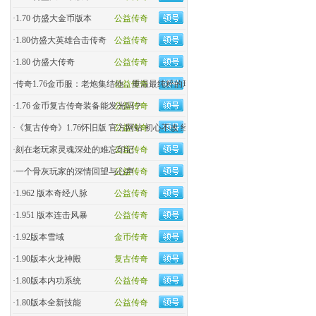
·
1.70 仿盛大金币版本
公益传奇
·
1.80仿盛大英雄合击传奇
公益传奇
·
1.80 仿盛大传奇
公益传奇
·
传奇1.76金币服：老炮集结地，重温最纯粹的玛法热血！
公益传奇
·
1.76 金币复古传奇装备能发光吗？
公益传奇
·
《复古传奇》1.76怀旧版 官方网站 初心不改 经典回归
公益传奇
·
刻在老玩家灵魂深处的难忘印记
公益传奇
·
一个骨灰玩家的深情回望与心声
公益传奇
·
1.962 版本奇经八脉
公益传奇
·
1.951 版本连击风暴
公益传奇
·
1.92版本雪域
金币传奇
·
1.90版本火龙神殿
复古传奇
·
1.80版本内功系统
公益传奇
·
1.80版本全新技能
公益传奇