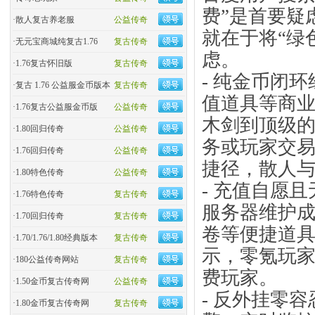
费”是首要疑
·
散人复古养老服
公益传奇
就在于将“绿
·
无元宝商城纯复古1.76
复古传奇
虑。
·
1.76复古怀旧版
复古传奇
- 纯金币闭
·
复古 1.76 公益服金币版本
复古传奇
值道具等商
·
1.76复古公益服金币版
公益传奇
木剑到顶级
·
1.80回归传奇
公益传奇
务或玩家交易
·
1.76回归传奇
公益传奇
捷径，散人
·
1.80特色传奇
公益传奇
- 充值自愿
·
1.76特色传奇
复古传奇
服务器维护成
·
1.70回归传奇
复古传奇
卷等便捷道
·
1.70/1.76/1.80经典版本
复古传奇
示，零氪玩家
·
180公益传奇网站
复古传奇
费玩家。
·
1.50金币复古传奇网
公益传奇
- 反外挂零
·
1.80金币复古传奇网
复古传奇