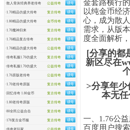
金套路横行的
·
散人骨灰经典养老传奇
公益传奇
以纯金币经济
·
1.70精品仿盛大传奇
复古传奇
心，成为散
·
1.80精品仿盛大传奇
金币传奇
需求，从版
·
1.70魔神归来
复古传奇
度全面解析
·
1.76精品复古传奇
复古传奇
·
1.76精品仿盛大传奇
公益传奇
[分享的都
·
传奇私服1.76仿盛大
复古传奇
新区尽在ww
·
传奇私服1.70仿盛大
公益传奇
·
1.76原版老传奇
公益传奇
>分享年少
·
1.70老传奇原版
复古传奇
本无任
·
回忆传奇 1.80金币
复古传奇
·
1.80老传奇原版
复古传奇
·
80全民公益合击
复古传奇
一、1.76
·
176复古金币服
复古传奇
百度用户搜索
·
传奇老玩家
公益传奇