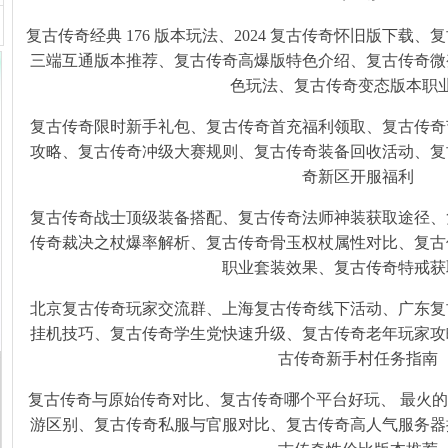
复古传奇经典 176 版本玩法、2024 复古传奇怀旧版下载、复
三端互通版本推荐、复古传奇高爆版特色介绍、复古传奇微
色玩法、复古传奇变态版本职
复古传奇限时新手礼包、复古传奇首充福利领取、复古传奇
攻略、复古传奇冲级大赛规则、复古传奇装备回收活动、复
奇新区开服福利
复古传奇战士顶级装备搭配、复古传奇法师神装获取途径、
传奇裁决之杖爆率解析、复古传奇骨玉权杖属性对比、复古
职业套装效果、复古传奇特戒获
北京复古传奇玩家交流群、上海复古传奇线下活动、广东复
挂机技巧、复古传奇学生党快速升级、复古传奇老年玩家攻
古传奇新手村任务指南
复古传奇与原始传奇对比、复古传奇哪个平台好玩、 最火
游区别、复古传奇私服与官服对比、复古传奇高人气服务器