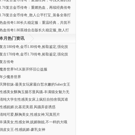
1.76复古金币传奇：重温经典，寻找失落的热
1.76复古金币传奇：重燃热血，再续经典传奇
1.76复古金币传奇_散人公平打宝_装备全靠打
热血传奇1.80长久稳定服：重温经典，共筑不
热血传奇1.80英雄合击版长久稳定服_散人打
本月热门资讯
复古180传奇,金币1.80传奇,捡取鉴定,强化技
复古170传奇,金币1.70传奇,捡取鉴定,强化技
复古传奇
魔兽世界WLK新开怀旧公益服
年少魔兽世界
天降软妹-最美女玩家最白皙水嫩的Saber女王
性感美女酥胸玉腿尽显风骚-丰满猫女魅力无
清纯大学生性感美女床上疯狂自拍舍我其谁
性感妩媚.比基尼美眉.风骚弄姿诱惑
清纯可爱,酥胸美女,性感女神,写真照片
丰满美女,性感女神,妩媚御姐,不一样的大哦
俏皮女王-性感妩媚-豪乳女神