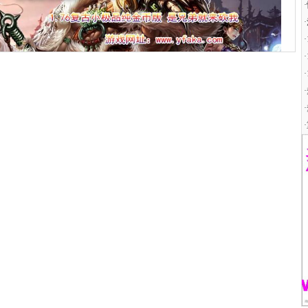
·
·
·
·
·
·
·
·