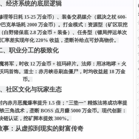
、经济系统的底层逻辑
等日耗 15-25 万金币）、装备交易媒介（裁决之杖 600-
·
巴克单场耗 2000 万金币）。
打金模式
：资源型（矿区双挖
·
S 型（白野猪保底 2.8 万金币 + 装备）、任务型（镖局押运单次
·
汇率差实现年化 220% 收益，垄断补给点可炒高物价。
·
二、职业分工的极致化
·
·
将军，时收 12 万金币 + 祖玛碎片。
法师
：用冰咆哮 + 火
·
+ 沃玛首饰。
道士
：赤月峡谷刷血僵尸，时均收益超 18 万金
·
币。
·
、社区文化与玩家生态
·
·
时内赤月恶魔爆率提升 1.5 倍；"三垫一" 精炼法将成功率提
·
三角战术，垄断 BOSS 点月赚 5000 万金币。
现代创新
：
·
块链认证，挖矿脚本提效 300%。
·
故事：从虚拟到现实的财富传奇
·