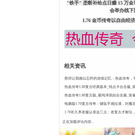
"铁手" 垄断补给点日赚 15 
会举办线下
1.76 金币传奇以自
相关资讯
·
那些让我难以忘怀的游戏记忆：热血传奇，
·
热血传奇1.80复古经典版本_纯点卡合击服_
·
热血传奇1.80复古版_最纯净原始合击服_装
·
电脑版1.70复古传奇：键鼠手感拉满，封魔
·
1.76长久养老服认准这三点：老复古才耐玩
正在加载评论内容...