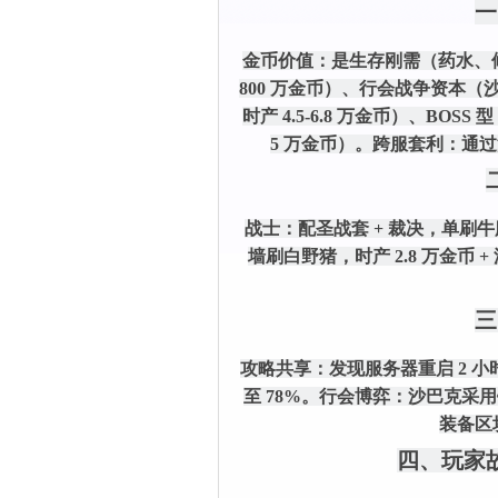
一
金币价值
：是生存刚需（药水、修理
800 万金币）、行会战争资本（沙
时产 4.5-6.8 万金币）、BOS
5 万金币）。
跨服套利
：通过
战士
：配圣战套 + 裁决，单刷牛魔
墙刷白野猪，时产 2.8 万金币 
三
攻略共享
：发现服务器重启 2 小
至 78%。
行会博弈
：沙巴克采用铁
装备区
四、玩家