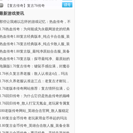
【复古传奇】复古76传奇
最新游戏资讯
那些让我难以忘怀的游戏记忆：热血传奇，不
1.76热血传奇：为何能成为永载网游史的经典
热血传奇1.80复古经典版本_纯点卡合击服_装
热血传奇1.76复古经典版本_纯点卡散人服_装
热血传奇1.80复古版_最纯净原始合击服_装备
热血传奇1.70复古版：探寻最纯净、最原始的
电脑版1.70复古传奇：键鼠手感拉满，封魔谷
1.76长久复古养老服：散人认准这4点，玛法
1.76长久养老服认准这三点：老复古才耐玩，
1.76老版本传奇网站推荐：复古情怀拉满，公
1.76回归传奇：为什么它仍是热血传奇的巅峰
1.76回归传奇_散人打宝无氪金_老玩家专属复
180老版传奇网站_英雄合击官网_散人服稳定
1.80复古金币传奇 老玩家用金币串起的玛法
1.80复古金币传奇_英雄合击散人服_装备全靠