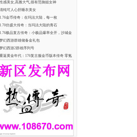
性感美女,高雅大气,很有范御姐女神
清纯可人心肝睡衣美女
​1.76金币传奇：在玛法大陆，每一枚
​1.70仿盛大传奇：当玛法大陆的青石
1.76极品复古传奇：小极品爆率全开，沙城金
梦幻西游群雄储备金礼包
梦幻西游2群雄序列号
重返黄金年代：176复古服金币版本传奇 零氪