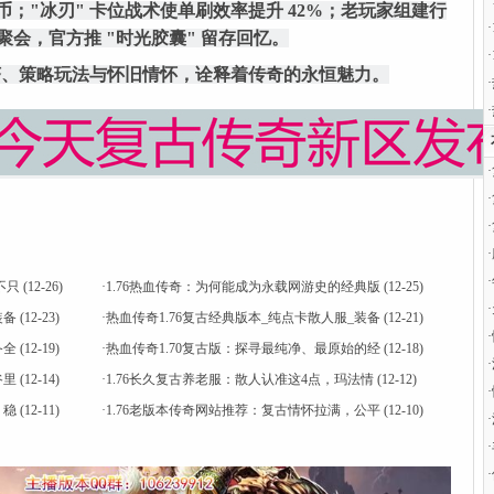
·
万金币；"冰刃" 卡位战术使单刷效率提升 42%；老玩家组建行
·
聚会，官方推 "时光胶囊" 留存回忆。
·
由经济、策略玩法与怀旧情怀，诠释着传奇的永恒魅力。
·
·
·
·
·
·
·
不只
(12-26)
·
1.76热血传奇：为何能成为永载网游史的经典版
(12-25)
·
装备
(12-23)
·
热血传奇1.76复古经典版本_纯点卡散人服_装备
(12-21)
·
备全
(12-19)
·
热血传奇1.70复古版：探寻最纯净、最原始的经
(12-18)
·
谷里
(12-14)
·
1.76长久复古养老服：散人认准这4点，玛法情
(12-12)
·
，稳
(12-11)
·
1.76老版本传奇网站推荐：复古情怀拉满，公平
(12-10)
·
·
·