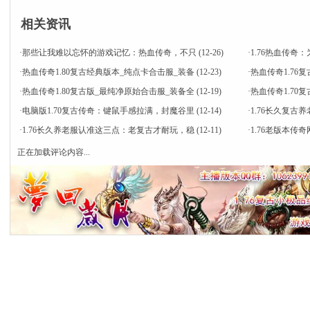
相关资讯
·
那些让我难以忘怀的游戏记忆：热血传奇，不只
(12-26)
·
1.76热血传
·
热血传奇1.80复古经典版本_纯点卡合击服_装备
(12-23)
·
热血传奇1.76
·
热血传奇1.80复古版_最纯净原始合击服_装备全
(12-19)
·
热血传奇1.7
·
电脑版1.70复古传奇：键鼠手感拉满，封魔谷里
(12-14)
·
1.76长久复古
·
1.76长久养老服认准这三点：老复古才耐玩，稳
(12-11)
·
1.76老版本
正在加载评论内容...