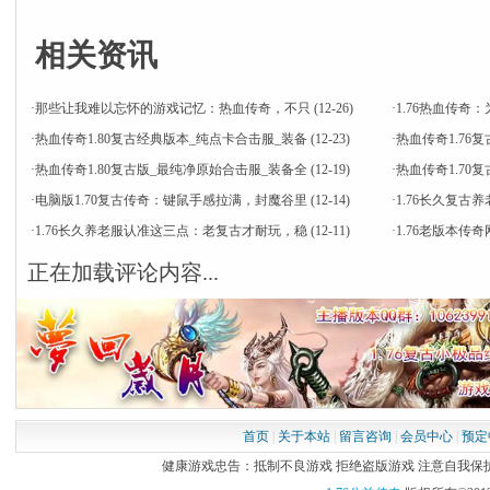
相关资讯
·
那些让我难以忘怀的游戏记忆：热血传奇，不只
(12-26)
·
1.76热血传
·
热血传奇1.80复古经典版本_纯点卡合击服_装备
(12-23)
·
热血传奇1.76
·
热血传奇1.80复古版_最纯净原始合击服_装备全
(12-19)
·
热血传奇1.7
·
电脑版1.70复古传奇：键鼠手感拉满，封魔谷里
(12-14)
·
1.76长久复古
·
1.76长久养老服认准这三点：老复古才耐玩，稳
(12-11)
·
1.76老版本
正在加载评论内容...
首页
|
关于本站
|
留言咨询
|
会员中心
|
预定
健康游戏忠告：抵制不良游戏 拒绝盗版游戏 注意自我保护 谨