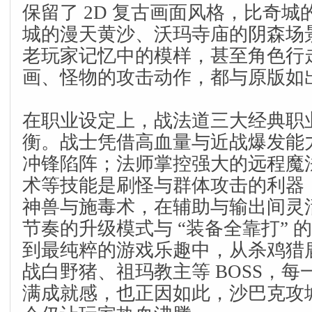
保留了 2D 复古画面风格，比奇
城的漫天黄沙、沃玛寺庙的阴森场
老玩家记忆中的模样，甚至角色行
画、怪物的攻击动作，都与原版如
在职业设定上，战法道三大经典职
衡。战士凭借高血量与近战爆发能力
冲锋陷阵；法师掌控强大的远程魔
术等技能是刷怪与群体攻击的利器
神兽与施毒术，在辅助与输出间灵
节奏的升级模式与 “装备全靠打” 
到最纯粹的游戏乐趣中，从杀鸡猎
战白野猪、祖玛教主等 BOSS，
满成就感，也正因如此，沙巴克攻