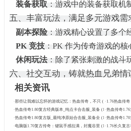
装备获取
：游戏中的装备获取机
五、丰富玩法，满足多元游戏需
副本探险
：游戏精心设置了多个
PK 竞技
：PK 作为传奇游戏的
休闲玩法
：除了紧张刺激的战斗
六、社交互动，铸就热血兄弟情
相关资讯
·
那些让我难以忘怀的游戏记忆：热血传奇，不只
(12-26)
·
1.76热血
·
热血传奇1.80复古经典版本_纯点卡合击服_装备
(12-23)
·
热血传奇1.
·
热血传奇1.80复古版_最纯净原始合击服_装备全
(12-19)
·
热血传奇1.
·
电脑版1.70复古传奇：键鼠手感拉满，封魔谷里
(12-14)
·
1.76长久