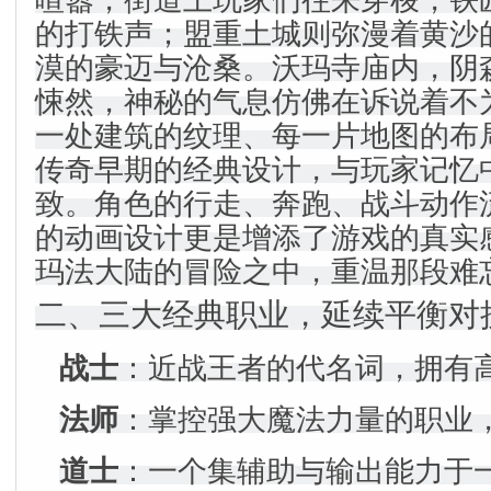
喧嚣，街道上玩家们往来穿梭，铁
的打铁声；盟重土城则弥漫着黄沙
漠的豪迈与沧桑。沃玛寺庙内，阴
悚然，神秘的气息仿佛在诉说着不
一处建筑的纹理、每一片地图的布
传奇早期的经典设计，与玩家记忆
致。角色的行走、奔跑、战斗动作
的动画设计更是增添了游戏的真实
玛法大陆的冒险之中，重温那段难
二、三大经典职业，延续平衡对
战士
：近战王者的代名词，拥有高
法师
：掌控强大魔法力量的职业
道士
：一个集辅助与输出能力于