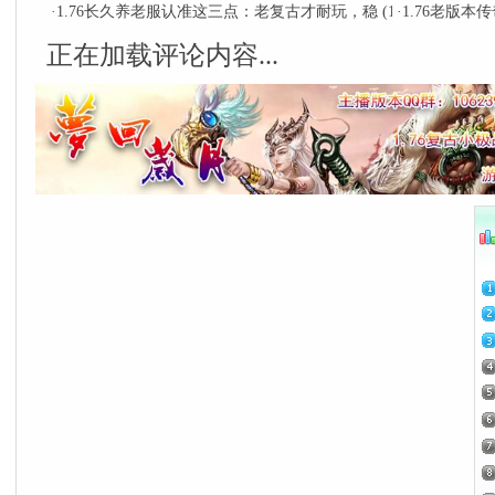
·
1.76长久养老服认准这三点：老复古才耐玩，稳
(12-11)
·
1.76老版
正在加载评论内容...