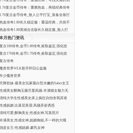
1.76复古金币传奇：重温经典，寻找失落的热
1.76复古金币传奇：重燃热血，再续经典传奇
1.76复古金币传奇_散人公平打宝_装备全靠打
热血传奇1.80长久稳定服：重温经典，共筑不
热血传奇1.80英雄合击版长久稳定服_散人打
本月热门资讯
复古180传奇,金币1.80传奇,捡取鉴定,强化技
复古170传奇,金币1.70传奇,捡取鉴定,强化技
复古传奇
魔兽世界WLK新开怀旧公益服
年少魔兽世界
天降软妹-最美女玩家最白皙水嫩的Saber女王
性感美女酥胸玉腿尽显风骚-丰满猫女魅力无
清纯大学生性感美女床上疯狂自拍舍我其谁
性感妩媚.比基尼美眉.风骚弄姿诱惑
清纯可爱,酥胸美女,性感女神,写真照片
丰满美女,性感女神,妩媚御姐,不一样的大哦
俏皮女王-性感妩媚-豪乳女神