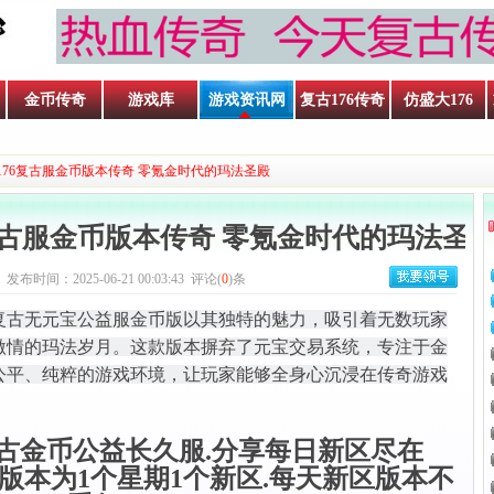
金币传奇
游戏库
游戏资讯网
复古176传奇
仿盛大176
176复古服金币版本传奇 零氪金时代的玛法圣殿
复古服金币版本传奇 零氪金时代的玛法圣
 发布时间：2025-06-21 00:03:43 评论(
0
)条
6 复古无元宝公益服金币版以其独特的魅力，吸引着无数玩家
激情的玛法岁月。这款版本摒弃了元宝交易系统，专注于金
公平、纯粹的游戏环境，让玩家能够全身心沉浸在传奇游戏
古金币公益长久服.分享每日新区尽在
m 每个版本为1个星期1个新区.每天新区版本不