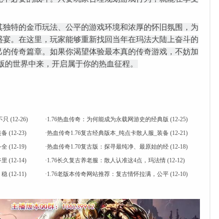
版以其独特的金币玩法、公平的游戏环境和浓厚的怀旧氛围，为
盛宴。在这里，玩家能够重新找回当年在玛法大陆上奋斗的
己的传奇篇章。如果你渴望体验最本真的传奇游戏，不妨加
金币版的世界中来，开启属于你的热血征程。
不只
(12-26)
·
1.76热血传奇：为何能成为永载网游史的经典版
(12-25)
装备
(12-23)
·
热血传奇1.76复古经典版本_纯点卡散人服_装备
(12-21)
备全
(12-19)
·
热血传奇1.70复古版：探寻最纯净、最原始的经
(12-18)
谷里
(12-14)
·
1.76长久复古养老服：散人认准这4点，玛法情
(12-12)
，稳
(12-11)
·
1.76老版本传奇网站推荐：复古情怀拉满，公平
(12-10)