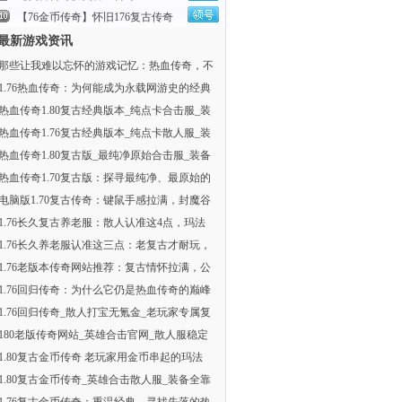
【76金币传奇】怀旧176复古传奇
最新游戏资讯
那些让我难以忘怀的游戏记忆：热血传奇，不
1.76热血传奇：为何能成为永载网游史的经典
热血传奇1.80复古经典版本_纯点卡合击服_装
热血传奇1.76复古经典版本_纯点卡散人服_装
热血传奇1.80复古版_最纯净原始合击服_装备
热血传奇1.70复古版：探寻最纯净、最原始的
电脑版1.70复古传奇：键鼠手感拉满，封魔谷
1.76长久复古养老服：散人认准这4点，玛法
1.76长久养老服认准这三点：老复古才耐玩，
1.76老版本传奇网站推荐：复古情怀拉满，公
1.76回归传奇：为什么它仍是热血传奇的巅峰
1.76回归传奇_散人打宝无氪金_老玩家专属复
180老版传奇网站_英雄合击官网_散人服稳定
1.80复古金币传奇 老玩家用金币串起的玛法
1.80复古金币传奇_英雄合击散人服_装备全靠