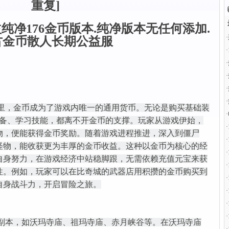
重复]
纯净176金币版本.纯净版本无任何添加.
·
古金币散人长期公益服
·
·
·
·
·
金币版里，金币成为了游戏内唯一的通用货币。无论是购买基础装
·
理装备、学习技能，都离不开金币的支撑。玩家从游戏伊始，
·
物，便能获得金币奖励。随着游戏进程推进，深入到僵尸
·
怪物，能收获更为丰厚的金币收益。这种以金币为核心的经
·
自身努力，在游戏经济中站稳脚跟，无需依赖充值元宝来获
·
性。例如，玩家可以在比奇城的武器店用积攒的金币购买到
·
自身战斗力，开启冒险之旅。
·
·
·
经典副本，如沃玛寺庙、祖玛寺庙、赤月峡谷等。在沃玛寺庙