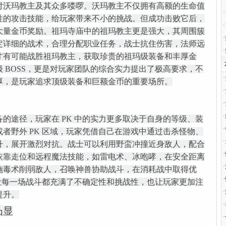
·
对沃玛教主及其众多喽啰。沃玛教主不仅拥有高额的生命值
·
性的攻击技能，给玩家带来不小的挑战。但成功击败它后，
·
大量金币奖励。祖玛寺庙中的祖玛教主更是强大，其周围簇
·
定详细的战术，合理分配职业任务，战士抗住伤害，法师远
·
才有可能战胜祖玛教主，获取珍贵的祖玛级装备和丰厚金
 BOSS，更是对玩家团队的综合实力提出了极高要求，不
·
厚，是玩家追求顶级装备和巨额金币的重要场所。
·
·
·
的途径，玩家在 PK 中的实力更多取决于自身的等级、装
·
者野外 PK 区域，玩家凭借自己在游戏中通过击杀怪物、
·
升，展开激烈对抗。战士可以利用野蛮冲撞近身敌人，配合
·
依靠走位和远程魔法技能，如雷电术、冰咆哮，在安全距离
·
施毒术削弱敌人，召唤神兽协助战斗，在消耗战中取得优
·
，让每一场战斗都充满了不确定性和挑战性，也让玩家更加注
·
提升。
·
凸显
·