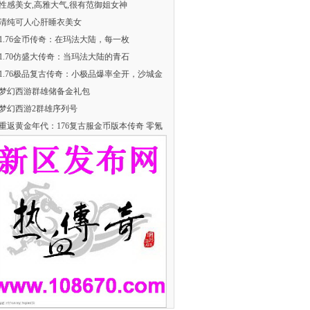
性感美女,高雅大气,很有范御姐女神
清纯可人心肝睡衣美女
​1.76金币传奇：在玛法大陆，每一枚
​1.70仿盛大传奇：当玛法大陆的青石
1.76极品复古传奇：小极品爆率全开，沙城金
梦幻西游群雄储备金礼包
梦幻西游2群雄序列号
重返黄金年代：176复古服金币版本传奇 零氪