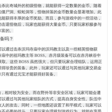
击杀比奇城外的初级怪物，就能获得一定数量的金币。随着
如僵尸洞、蜈蚣洞等，怪物掉落的金币数量会显著增加。此
也能获得丰厚的金币奖励。而且，参与游戏中的一些活动，
功击退怪物后，玩家也能获得大量金币。只要玩家积极参与
丰富的。
备吗？
可以通过击杀沃玛寺庙中的沃玛教主以及一些精英怪物获
庙中的祖玛教主等 BOSS。赤月级装备可以在赤月峡谷中
 获取。这些 BOSS 虽然强大，但只要玩家合理组队，运用正
获得珍贵的装备。此外，玩家还可以通过与其他玩家交易金
非只有通过元宝才能获得好装备。
 的，相对较为安全。而在野外等非安全区域，玩家可能会遭
可以通过与其他玩家组队的方式，提高自身安全性。队伍中
敌人的攻击。同时，一些地图还设置了和平模式，玩家可以
免不必要的战斗。只要玩家合理规划游戏行为，就能在享受