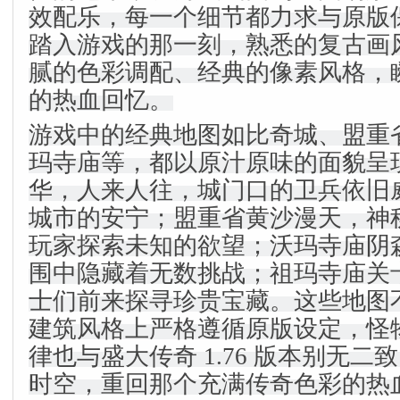
效配乐，每一个细节都力求与原版
踏入游戏的那一刻，熟悉的复古画
腻的色彩调配、经典的像素风格，
的热血回忆。
游戏中的经典地图如比奇城、盟重
玛寺庙等，都以原汁原味的面貌呈
华，人来人往，城门口的卫兵依旧
城市的安宁；盟重省黄沙漫天，神
玩家探索未知的欲望；沃玛寺庙阴
围中隐藏着无数挑战；祖玛寺庙关
士们前来探寻珍贵宝藏。这些地图
建筑风格上严格遵循原版设定，怪
律也与盛大传奇 1.76 版本别无
时空，重回那个充满传奇色彩的热