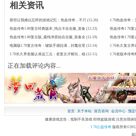
相关资讯
·
那些让我难以忘怀的游戏记忆：热血传奇，不只
(12-26)
·
1.76热血传
·
热血传奇1.80复古经典版本_纯点卡合击服_装备
(12-23)
·
热血传奇1.76
·
热血传奇1.80复古版_最纯净原始合击服_装备全
(12-19)
·
热血传奇1.7
·
电脑版1.70复古传奇：键鼠手感拉满，封魔谷里
(12-14)
·
1.76长久复古
·
1.76长久养老服认准这三点：老复古才耐玩，稳
(12-11)
·
1.76老版本
正在加载评论内容...
首页
|
关于本站
|
留言咨询
|
会员中心
|
预定
健康游戏忠告：抵制不良游戏 拒绝盗版游戏 注意自我保护 谨
1.76公益传奇
版权所有©2012
皖I