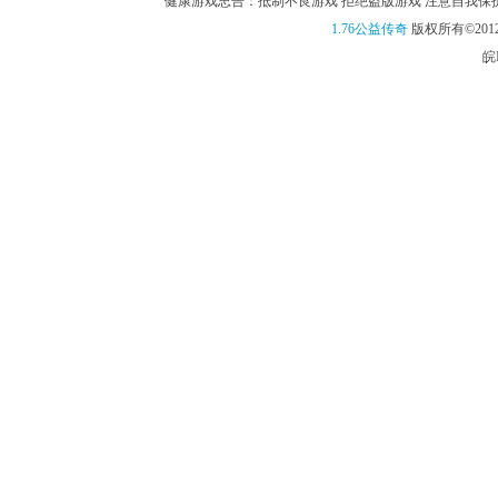
健康游戏忠告：抵制不良游戏 拒绝盗版游戏 注意自我保护 谨
1.76公益传奇
版权所有©2012
皖I