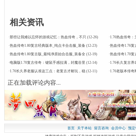
相关资讯
·
那些让我难以忘怀的游戏记忆：热血传奇，不只
(12-26)
·
1.76热血传
·
热血传奇1.80复古经典版本_纯点卡合击服_装备
(12-23)
·
热血传奇1.76
·
热血传奇1.80复古版_最纯净原始合击服_装备全
(12-19)
·
热血传奇1.7
·
电脑版1.70复古传奇：键鼠手感拉满，封魔谷里
(12-14)
·
1.76长久复古
·
1.76长久养老服认准这三点：老复古才耐玩，稳
(12-11)
·
1.76老版本
正在加载评论内容...
首页
|
关于本站
|
留言咨询
|
会员中心
|
预定