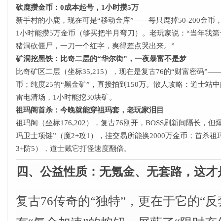
砍鹿攒金币：0成本起号，1小时攒5万
新手村的小鹿，现在可是“移动金库”——每只鹿掉50-200金
1小时能攒5万金币（够买把半月弯刀）。老玩家说：“当年我
猪洞砍僵尸，一刀一个红字，爽得差点哭出来。”
矿洞挖黑铁：比奇二层的“华尔街”，一夜暴富不是梦
比奇矿区二层（坐标35,215），现在是复古76的“财富密码”—
币；纯度25的“黑金矿”，直接拍到150万。散人攻略：道士
雷电清场，1小时能挖30块矿。
祖玛阁首杀：今晚就能穿祖玛套，老玩家泪目
祖玛阁（坐标176,202），复古76刚开，BOSS刷新间隔长
玛卫士项链”（魔2+攻1），挂交易所能换2000万金币；首杀
3+防5），道士戴它打怪速度翻倍。
四、公益性质：无氪金、无套路，这才是
复古76传奇的“独特”，更在于它的“