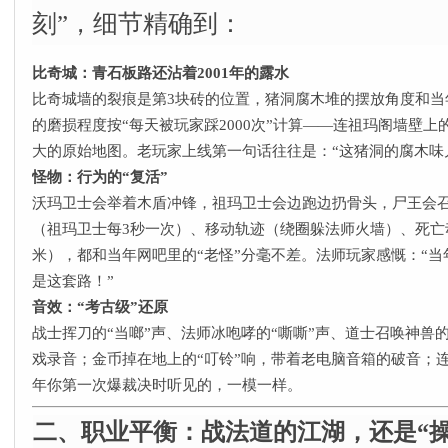
刻”，细节精确到：
比奇城：青石板路还沾着2001年的露水
比奇城墙的裂痕是第3块砖的位置，猪洞腐木堆的摆放角度和当
的磨损程度按“每天被玩家踩2000次”计算——连祖玛阁墙壁上
大的原始地图。老玩家上线第一句话往往是：“这猪洞的腐木味
怪物：行为的“复活”​
沃玛卫士会举着木盾冲锋，祖玛卫士会边跑边扔骨头，尸王会
（祖玛卫士每3秒一次）、移动轨迹（绕圈躲法师火墙）、死亡
米），都和当年网吧里的“老怪”分毫不差。法师玩家感慨：“
是这套路！”
音效：“考古级”还原
战士挥刀的“当啷”声、法师冰咆哮的“嘶嘶”声、道士召唤神兽的“
戏录音；金币掉在地上的“叮铃”响，带着老电脑音箱的破音；连
年你第一次爆裁决时听见的，一模一样。
二、职业平衡：战法道的江湖，还是“操