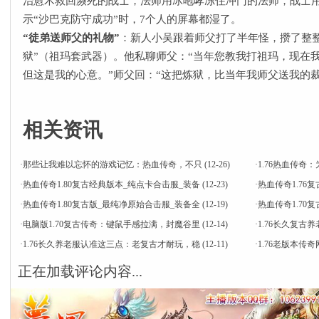
治愈术救回濒死的战士，法师用冰咆哮冻住冲门的法师，战士
示“沙巴克防守成功”时，7个人的屏幕都湿了。
​“徒弟送师父的礼物”​
​：新人小吴跟着师父打了半年怪，攒了整
狱”（祖玛套武器）。他私聊师父：“当年您教我打祖玛，现在
但这是我的心意。”师父回：“这把炼狱，比当年我师父送我的裁
相关资讯
·
那些让我难以忘怀的游戏记忆：热血传奇，不只
(12-26)
·
1.76热血传
·
热血传奇1.80复古经典版本_纯点卡合击服_装备
(12-23)
·
热血传奇1.76
·
热血传奇1.80复古版_最纯净原始合击服_装备全
(12-19)
·
热血传奇1.7
·
电脑版1.70复古传奇：键鼠手感拉满，封魔谷里
(12-14)
·
1.76长久复古
·
1.76长久养老服认准这三点：老复古才耐玩，稳
(12-11)
·
1.76老版本
正在加载评论内容...