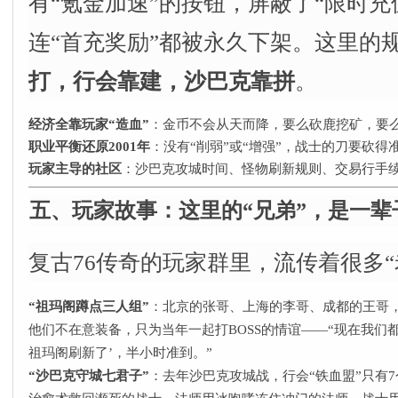
有“氪金加速”的按钮，屏蔽了“限时充
连“首充奖励”都被永久下架。这里的规
打，行会靠建，沙巴克靠拼
。
经济全靠玩家“造血”​
​：金币不会从天而降，要么砍鹿挖矿，要
职业平衡还原2001年
​：没有“削弱”或“增强”，战士的刀要砍
玩家主导的社区
​：沙巴克攻城时间、怪物刷新规则、交易行手
五、玩家故事：这里的“兄弟”，是一辈
复古76传奇的玩家群里，流传着很多“
​“祖玛阁蹲点三人组”​
​：北京的张哥、上海的李哥、成都的王哥
他们不在意装备，只为当年一起打BOSS的情谊——“现在我们
祖玛阁刷新了’，半小时准到。”
​“沙巴克守城七君子”​
​：去年沙巴克攻城战，行会“铁血盟”只有