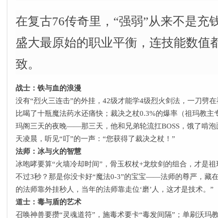
在复古76传奇里，“强弱”从来不是充
盛大最原始的职业平衡，连技能数值都
致。
战士：铁与血的浪漫
没有“烈火三连击”的外挂，42级才能学4级烈火剑法，一刀劈
比喝了十瓶魔法药水还痛快；裁决之杖0.3%的爆率（祖玛教
玛阁三天的夜晚——那三天，他和兄弟轮流扛BOSS，饿了啃
天凌晨，听见“叮”的一声：“您获得了裁决之杖！”
法师：冰与火的智慧
冰咆哮要算“火墙冷却时间”，骨玉权杖+龙纹剑的组合，才是祖
不过3秒？那是你没卡好“魔法0-3”的宝宝——法师的尊严，藏
的法师靠外挂秒人，当年的法师靠走位‘磨’人，这才是技术。”
道士：毒与盾的艺术
召唤神兽要攒“灵魂道符”，施毒术要卡“毒发间隔”；单刷沃玛