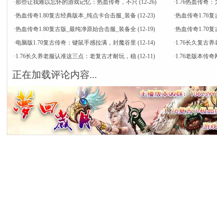
·
那些让我难以忘怀的游戏记忆：热血传奇，不只
(12-26)
·
1.76热血传
·
热血传奇1.80复古经典版本_纯点卡合击服_装备
(12-23)
·
热血传奇1.76
·
热血传奇1.80复古版_最纯净原始合击服_装备全
(12-19)
·
热血传奇1.7
·
电脑版1.70复古传奇：键鼠手感拉满，封魔谷里
(12-14)
·
1.76长久复古
·
1.76长久养老服认准这三点：老复古才耐玩，稳
(12-11)
·
1.76老版本
正在加载评论内容...