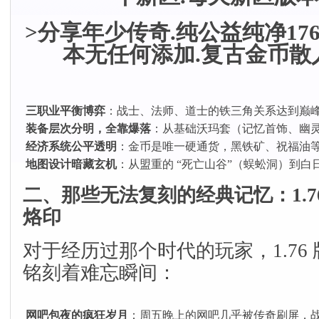
>分享年少传奇.纯公益纯净17
本无任何添加.复古金币散
三职业平衡博弈
：战士、法师、道士的铁三角关系达到巅峰
装备层次分明，全靠爆落
：从基础沃玛套（记忆首饰、幽灵
经济系统公平透明
：金币是唯一硬通货，黑铁矿、祝福油等
地图设计暗藏玄机
：从盟重的 “死亡山谷”（蜈蚣洞）到
二、那些无法复刻的经典记忆：1.7
烙印
对于经历过那个时代的玩家，1.76
铭刻着难忘瞬间：
网吧包夜的疯狂岁月
：周五晚上的网吧几乎被传奇刷屏，战