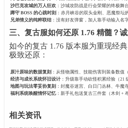
沙巴克攻城的万人狂欢
：沙城攻防战是行会荣耀的终极舞台
蹲守 BOSS 的心跳时刻
：赤月峡谷的双头金刚、恶魔祭坛的
兄弟情义的纯粹联结
：没有好友弹窗，加人靠手动输入名字；
三、复古服如何还原 1.76 精髓
如今的复古 1.76 版本服为重现
极致还原：
原汁原味的数据复刻
：从怪物属性、技能伤害到装备数值（如
经济与成长系统怀旧设计
：升级靠手动砍怪积累经验（21 
地图与玩法零妥协复刻
：封魔谷迷宫、白日门丛林、牛魔寺
福利系统唤醒情怀记忆
：新手礼包送复古三件套（木剑 + 
相关资讯