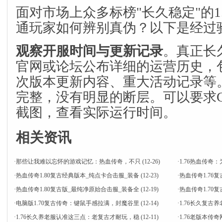
面对市场上众多标榜"长久稳定"的1
通玩家如何辨别真伪？以下是经过
观察开服时间与更新记录
。真正长
官网或论坛公布详细的运营历史，
次版本更新内容、重大活动记录等
完整，没有明显的断层。可以要求
截图，查看实际运行时间。
相关资讯
·
那些让我难以忘怀的游戏记忆：热血传奇，不只
(12-26)
·
1.76热血传
·
热血传奇1.80复古经典版本_纯点卡合击服_装备
(12-23)
·
热血传奇1.76
·
热血传奇1.80复古版_最纯净原始合击服_装备全
(12-19)
·
热血传奇1.7
·
电脑版1.70复古传奇：键鼠手感拉满，封魔谷里
(12-14)
·
1.76长久复古
·
1.76长久养老服认准这三点：老复古才耐玩，稳
(12-11)
·
1.76老版本