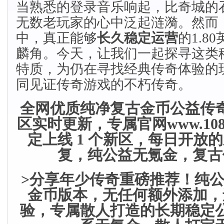
当熟悉的登录音乐响起，比奇城的
无数老玩家的心中泛起涟漪。然而
中，真正能够
长久稳定运营
的1.8
麟角。今天，让我们一起探寻这类
特质，为仍在寻找经典传奇体验的
同见证传奇游戏的不朽传奇。
全网优质纯净复古金币公益传
区实时更新，专属官网www.1086
定上线 1 个新区，每日开放
复，纯公益无氪金，复古
>分享年少传奇重磅推荐！纯公益纯
金币版本，无任何额外添加，
验，专属散人打造的长期稳定