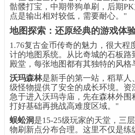
骷髅打宝，中期带狗单刷，后期P
点是输出相对较低，需要耐心。"
地图探索：还原经典的游戏体
1.76复古金币传奇的魅力，很大
计的地图系统。从比奇城的石板路
殿堂，每张地图都有其独特的风格
沃玛森林
是新手的第一站，稻草人
级怪物提供了安全的成长环境。资
急于进入沃玛寺庙，先在森林外围
打好基础再挑战高难度区域。"
蜈蚣洞
是15-25级玩家的天堂，
物刷新点分布合理。这里不仅是练