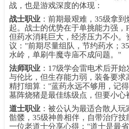
战，也是游戏深度的体现：
战士职业
：前期最艰难，35级拿到
起。战士的优势在于单挑能力强，
但药水消耗巨大，经济压力不小。
议："前期尽量组队，节约药水；3
水岭，单刷牛魔寺庙不成问题。"
法师职业
：17级学会雷电术后开
与伦比，但生存能力弱，装备要求
精打细算："蓝药永远不够用，记
墓阵烧猪是最佳练级点，但要小心
道士职业
：被公认为最适合散人玩
骷髅，35级神兽相伴，自带治疗技
一位老道士分享心得："道士是最