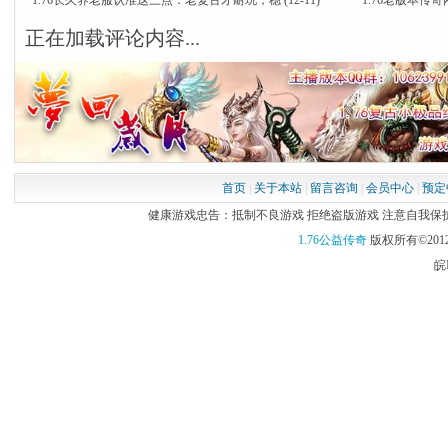
·
1.76长久养老服认准这三点：老复古才耐玩，稳
(12-11)
·
1.76老版本
正在加载评论内容...
首页
|
关于本站
|
留言咨询
|
会员中心
|
预定
健康游戏忠告：抵制不良游戏 拒绝盗版游戏 注意自我保护 谨
1.76公益传奇
版权所有©2012
皖I