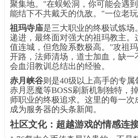
聚集地。"在蜈蚣洞，你可能会遇
能结下不共戴天的仇敌。"一位老
祖玛寺庙
是三大职业的终极试炼场
递进，最终面对强大的祖玛教主。
值连城，但危险系数极高。"攻祖
开路，法师清场，道士加血，缺一
会血泪教训总结出的经验。
赤月峡谷
则是40级以上高手的专
赤月恶魔等BOSS刷新机制独特，
师职业的终极追求。这里的每一次
成为服务器的头条新闻。
社区文化：超越游戏的情感连