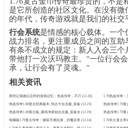
1.76复古金币传奇最珍贵的，不
是它所创造的社区文化。在没有微
的年代，传奇游戏就是我们的社交
行会系统
是情感的核心载体。一个
战力排名，更注重成员之间的互助
有条不成文的规定：新人入会三个
带他打一次沃玛教主。"一位行会会
承，让行会有了灵魂。"
相关资讯
·
那些让我难以忘怀的游戏记忆：热血传奇，不只
(12-26)
·
1.76热血传
·
热血传奇1.80复古经典版本_纯点卡合击服_装备
(12-23)
·
热血传奇1.76
·
热血传奇1.80复古版_最纯净原始合击服_装备全
(12-19)
·
热血传奇1.7
·
电脑版1.70复古传奇：键鼠手感拉满，封魔谷里
(12-14)
·
1.76长久复古