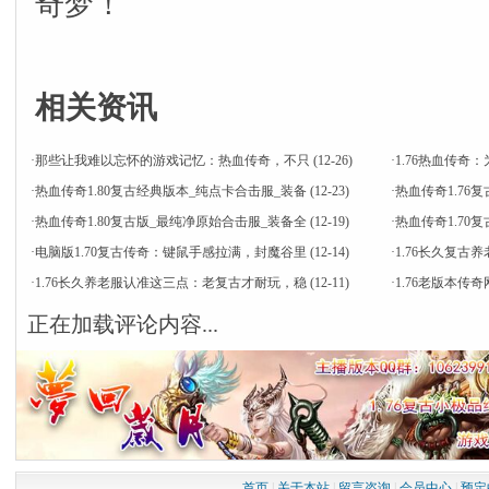
奇梦！
相关资讯
·
那些让我难以忘怀的游戏记忆：热血传奇，不只
(12-26)
·
1.76热血传
·
热血传奇1.80复古经典版本_纯点卡合击服_装备
(12-23)
·
热血传奇1.76
·
热血传奇1.80复古版_最纯净原始合击服_装备全
(12-19)
·
热血传奇1.7
·
电脑版1.70复古传奇：键鼠手感拉满，封魔谷里
(12-14)
·
1.76长久复古
·
1.76长久养老服认准这三点：老复古才耐玩，稳
(12-11)
·
1.76老版本
正在加载评论内容...
首页
|
关于本站
|
留言咨询
|
会员中心
|
预定