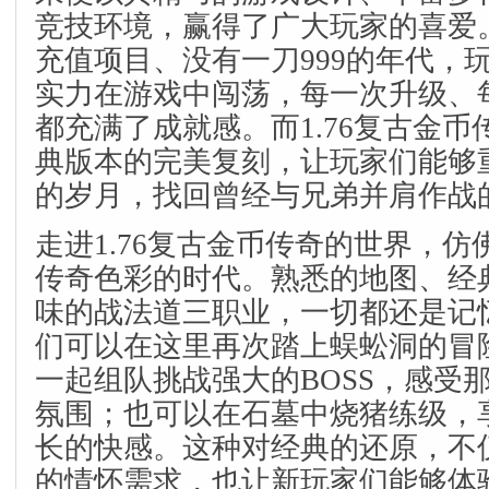
竞技环境，赢得了广大玩家的喜爱
充值项目、没有一刀999的年代，
实力在游戏中闯荡，每一次升级、
都充满了成就感。而1.76复古金
典版本的完美复刻，让玩家们能够
的岁月，找回曾经与兄弟并肩作战
走进1.76复古金币传奇的世界，
传奇色彩的时代。熟悉的地图、经
味的战法道三职业，一切都还是记
们可以在这里再次踏上蜈蚣洞的冒
一起组队挑战强大的BOSS，感受
氛围；也可以在石墓中烧猪练级，
长的快感。这种对经典的还原，不
的情怀需求，也让新玩家们能够体