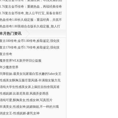
1.76复古金币传奇：重温经典，寻找失落的热
1.76复古金币传奇：重燃热血，再续经典传奇
1.76复古金币传奇_散人公平打宝_装备全靠打
热血传奇1.80长久稳定服：重温经典，共筑不
热血传奇1.80英雄合击版长久稳定服_散人打
本月热门资讯
复古180传奇,金币1.80传奇,捡取鉴定,强化技
复古170传奇,金币1.70传奇,捡取鉴定,强化技
复古传奇
魔兽世界WLK新开怀旧公益服
年少魔兽世界
天降软妹-最美女玩家最白皙水嫩的Saber女王
性感美女酥胸玉腿尽显风骚-丰满猫女魅力无
清纯大学生性感美女床上疯狂自拍舍我其谁
性感妩媚.比基尼美眉.风骚弄姿诱惑
清纯可爱,酥胸美女,性感女神,写真照片
丰满美女,性感女神,妩媚御姐,不一样的大哦
俏皮女王-性感妩媚-豪乳女神