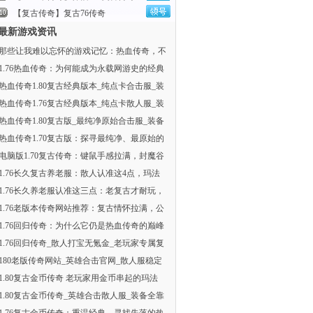
【复古传奇】复古76传奇
最新游戏资讯
那些让我难以忘怀的游戏记忆：热血传奇，不
1.76热血传奇：为何能成为永载网游史的经典
热血传奇1.80复古经典版本_纯点卡合击服_装
热血传奇1.76复古经典版本_纯点卡散人服_装
热血传奇1.80复古版_最纯净原始合击服_装备
热血传奇1.70复古版：探寻最纯净、最原始的
电脑版1.70复古传奇：键鼠手感拉满，封魔谷
1.76长久复古养老服：散人认准这4点，玛法
1.76长久养老服认准这三点：老复古才耐玩，
1.76老版本传奇网站推荐：复古情怀拉满，公
1.76回归传奇：为什么它仍是热血传奇的巅峰
1.76回归传奇_散人打宝无氪金_老玩家专属复
180老版传奇网站_英雄合击官网_散人服稳定
1.80复古金币传奇 老玩家用金币串起的玛法
1.80复古金币传奇_英雄合击散人服_装备全靠