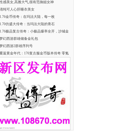
性感美女,高雅大气,很有范御姐女神
清纯可人心肝睡衣美女
​1.76金币传奇：在玛法大陆，每一枚
​1.70仿盛大传奇：当玛法大陆的青石
1.76极品复古传奇：小极品爆率全开，沙城金
梦幻西游群雄储备金礼包
梦幻西游2群雄序列号
重返黄金年代：176复古服金币版本传奇 零氪