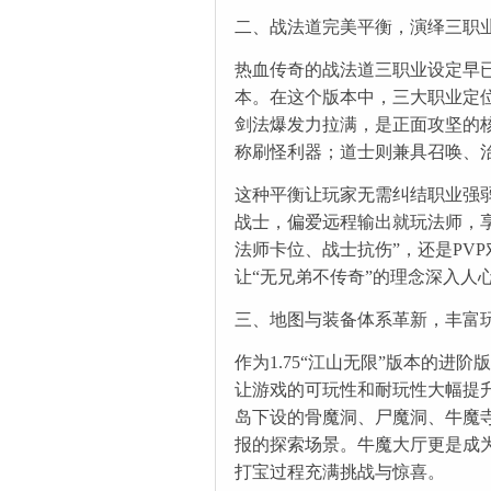
二、战法道完美平衡，演绎三职
热血传奇的战法道三职业设定早已
本。在这个版本中，三大职业定
剑法爆发力拉满，是正面攻坚的
称刷怪利器；道士则兼具召唤、治
这种平衡让玩家无需纠结职业强
战士，偏爱远程输出就玩法师，
法师卡位、战士抗伤”，还是PV
让“无兄弟不传奇”的理念深入人
三、地图与装备体系革新，丰富
作为1.75“江山无限”版本的进阶
让游戏的可玩性和耐玩性大幅提
岛下设的骨魔洞、尸魔洞、牛魔
报的探索场景。牛魔大厅更是成为
打宝过程充满挑战与惊喜。