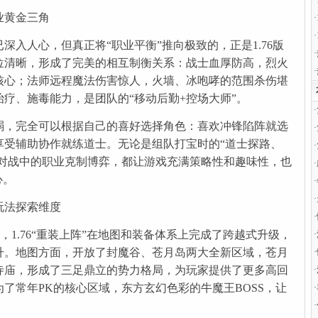
·
业黄金三角
·
·
深入人心，但真正将“职业平衡”推向极致的，正是1.76版
·
位清晰，形成了完美的相互制衡关系：战士血厚防高，烈火
·
核心；法师远程魔法伤害惊人，火墙、冰咆哮的范围杀伤堪
疗、施毒能力，是团队的“移动后勤+控场大师”。
·
弱，完全可以根据自己的喜好选择角色：喜欢冲锋陷阵就选
·
享受辅助协作就练道士。无论是组队打宝时的“道士探路、
·
P对战中的职业克制博弈，都让游戏充满策略性和趣味性，也
·
心。
·
·
玩法探索维度
·
版，1.76“重装上阵”在地图和装备体系上完成了跨越式升级，
·
升。地图方面，开放了封魔谷、苍月岛两大全新区域，苍月
·
寺庙，形成了三足鼎立的势力格局，为玩家提供了更多高回
·
了常年PK的核心区域，东方玄幻色彩的牛魔王BOSS，让
·
·