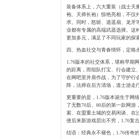
装备体系上，六大重装（战士天
袍、天师长袍）惊艳亮相，不仅
求。同时，怒斩、逍遥扇、龙牙
业都有专属的高端武器选择。这种“
更加多元，满足了不同玩家的探
四、热血社交与青春情怀，定格
1.76版本的社交体系，堪称早
的距离，而组队打宝、行会建立
在网吧里并肩作战，为了守护行
阵，法师在后方清场，道士游走
更重要的是，1.76版本诞生于
了无数70后、80后的第一款网
索、在盟重土城的交易闲谈、在
便后来新游戏层出不穷，1.76
结语：经典永不褪色，1.76传奇