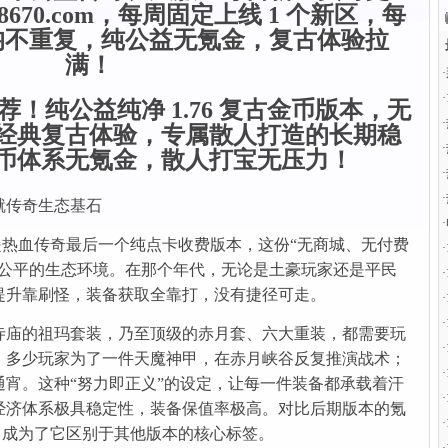
8670.com，每周固定上线 1 个新区，每
均不重复，纯公益无氪金，复古体验拉
满！
·
·
！纯公益纯净 1.76 复古金币版本，无
·
经典复古体验，专属散人打造的长期稳
·
币体系无氪金，散人打宝无压力！
·
·
就传奇生态基石
·
它是热血传奇最后一个纯点卡收费版本，这份“无商城、无付费
·
对公平的生态环境。在那个年代，无论是土豪玩家还是平民
·
提升靠刷怪，装备获取全靠打，没有捷径可走。
·
·
寺庙的祖玛套装，乃至顶级的赤月套、六大重装，都需要玩
·
。多少玩家为了一件天魔神甲，在赤月峡谷反复推演战术；
·
宵。这种“努力即正义”的设定，让每一件装备都承载着汗
·
经济体系极具稳定性，装备保值率极高。对比后期版本的氪
·
性，成为了它区别于其他版本的核心标签。