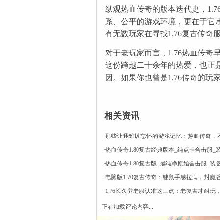
纵观热血传奇的版本迭代史，1.
系、公平的游戏环境，更在于它
有无数玩家在寻找1.76复古传
对于老玩家而言，1.76热血传
这份跨越二十余年的热爱，也正是
因。如果你也曾是1.76传奇的
相关资讯
·
那些让我难以忘怀的游戏记忆：热血传奇，
·
热血传奇1.80复古经典版本_纯点卡合击服_
·
热血传奇1.80复古版_最纯净原始合击服_装
·
电脑版1.70复古传奇：键鼠手感拉满，封魔
·
1.76长久养老服认准这三点：老复古才耐玩
正在加载评论内容...