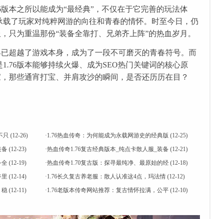
76版本之所以能成为“最经典”，不仅在于它完善的玩法体
承载了玩家对纯粹网游的向往和青春的情怀。时至今日，仍
奇服，只为重温那份“装备全靠打、兄弟齐上阵”的热血岁月。
奇早已超越了游戏本身，成为了一段不可磨灭的青春符号。而
1.76版本能够持续火爆、成为SEO热门关键词的核心原
玩家，那些通宵打宝、并肩攻沙的瞬间，是否还历历在目？
不只
(12-26)
·
1.76热血传奇：为何能成为永载网游史的经典版
(12-25)
装备
(12-23)
·
热血传奇1.76复古经典版本_纯点卡散人服_装备
(12-21)
备全
(12-19)
·
热血传奇1.70复古版：探寻最纯净、最原始的经
(12-18)
谷里
(12-14)
·
1.76长久复古养老服：散人认准这4点，玛法情
(12-12)
，稳
(12-11)
·
1.76老版本传奇网站推荐：复古情怀拉满，公平
(12-10)