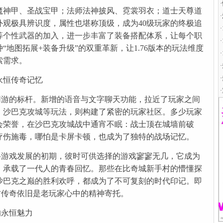
·
魔神甲、圣战宝甲；法师法神披风、霓裳羽衣；道士天尊道
·
外观极具辨识度，属性也堪称顶级，成为40级玩家的终极追
·
等个性武器的加入，进一步丰富了装备搭配体系，让每个职
·
地图拓展+装备升级”的双重革新，让1.76版本的玩法维度
·
索需求。
·
·
永恒传奇记忆
·
期网游的标杆。新增的语音与文字聊天功能，拉近了玩家之间
、沙巴克攻城等玩法，则构建了紧密的玩家社区。多少玩家
会荣誉，在沙巴克攻城战中通宵不眠：战士顶在城墙前破
疗伤施毒，哪怕是卡屏卡顿，也成为了独特的战场记忆。
网络游戏发展的初期，彼时可供选择的游戏寥寥无几，它成为
游，承载了一代人的青春回忆。那些在比奇城新手村的懵懂探
沙巴克之巅的胜利欢呼，都成为了不可复刻的时代印记。即
复古传奇依旧是老玩家心中的精神寄托。
的永恒魅力