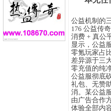
公益机制的
176 公益
消费 + 真公
显示，公益服
零氪玩家占比
差异源于三
零充值的纯
公益服彻底
礼包、无赞
消。某公益
由广告合作
体验全部内