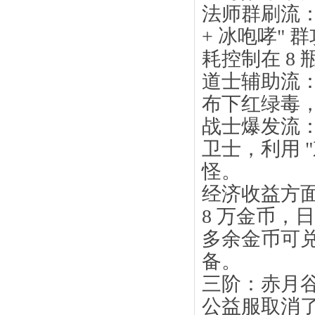
法师群刷流：在
+ 冰咆哮" 
耗控制在 8 
道士辅助流：
布下红绿毒，
战士爆发流：
卫士，利用 "
怪。
经济收益方面
8 万金币，日
多余金币可
备。
三阶：赤月谷
公益服取消了