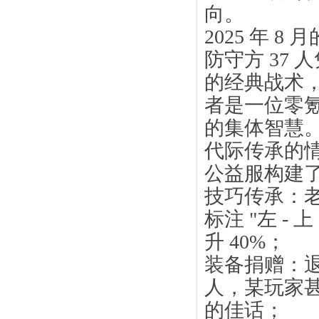
向。
2025 年
防守方 37 
的经典战术，
者是一位零
的集体智慧
代际传承的
公益服构建了
技巧传承：老
标注 "左 - 
升 40%；
装备捐赠：
人，某玩家甚
的佳话；