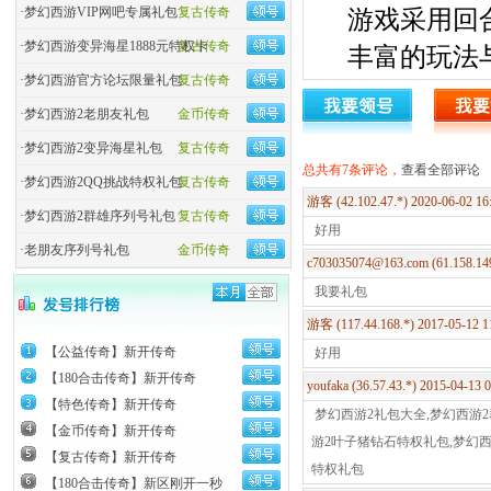
·
梦幻西游VIP网吧专属礼包
复古传奇
游戏采用回
·
梦幻西游变异海星1888元特权卡
复古传奇
丰富的玩法
·
梦幻西游官方论坛限量礼包
复古传奇
游戏以交友
·
梦幻西游2老朋友礼包
金币传奇
的态度进行
·
梦幻西游2变异海星礼包
复古传奇
共同营造一
总共有7条评论，
查看全部评论
·
梦幻西游2QQ挑战特权礼包
复古传奇
流畅体验。
游客 (42.102.47.*) 2020-06-02 1
·
梦幻西游2群雄序列号礼包
复古传奇
好用
·
老朋友序列号礼包
金币传奇
c703035074@163.com (61.158.14
我要礼包
福利
游客 (117.44.168.*) 2017-05-12 
【公益传奇】新开传奇
好用
 登录送648充值卷,
【180合击传奇】新开传奇
（创建角色时弹出界
youfaka (36.57.43.*) 2015-04-13
【特色传奇】新开传奇
第1天	四次元口袋、1000充值卷、珍稀仙兽·孙小圣、珍稀坐骑·山河卷	

梦幻西游2礼包大全,梦幻西游2
【金币传奇】新开传奇
第2天	异形机关、变异6技能宠物	

游2叶子猪钻石特权礼包,梦幻西
【复古传奇】新开传奇
第3天	特权体验卡	

特权礼包
【180合击传奇】新区刚开一秒