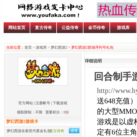
网站首页
复古传奇
公益传奇
金币传奇
游戏库
当前位置：
首页
>
游戏库
>
梦幻西游2
> 梦幻西游2群雄序列号礼包
详细说明
回合制手
http://www.h
送648充
官方网站
|
注册帐号
|
下载游戏
的大型MMO
领取限制：不限 需要积分：
0
分
游戏是以虚
梦幻西游2游戏卡
定有6位主角
·
梦幻西游全新世代黄金礼包
复古传奇