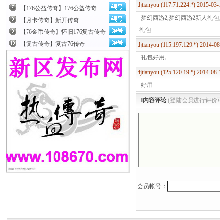
第4天	圣兽·时空少女	

djtianyou (117.71.224.*) 2015-0
【176公益传奇】176公益传奇
第5天	稀有觉醒外观	

梦幻西游2,梦幻西游2新人礼包
【月卡传奇】新开传奇
第6第7天	圣兽·圣寰天女	

礼包
【76金币传奇】怀旧176复古传奇
【复古传奇】复古76传奇
djtianyou (115.197.129.*) 2014-
每日幸
礼包好用。
djtianyou (125.120.19.*) 2014-0
好用
‖内容评论
(登陆会员进行评价
会员帐号：