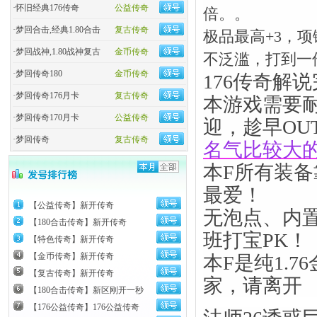
·
怀旧经典176传奇
公益传奇
倍。。
·
梦回合击,经典1.80合击
复古传奇
极品最高+3，
·
梦回战神,1.80战神复古
金币传奇
不泛滥，打到一
·
梦回传奇180
金币传奇
176传奇解
·
梦回传奇176月卡
复古传奇
本游戏需要
·
梦回传奇170月卡
公益传奇
迎，趁早OU
·
梦回传奇
复古传奇
名气比较大
本F所有装
最爱！
【公益传奇】新开传奇
无泡点、内
【180合击传奇】新开传奇
班打宝PK！
【特色传奇】新开传奇
【金币传奇】新开传奇
本F是纯1.
【复古传奇】新开传奇
家，请离开
【180合击传奇】新区刚开一秒
【176公益传奇】176公益传奇