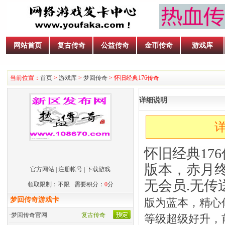
网站首页
复古传奇
公益传奇
金币传奇
游戏库
当前位置：
首页
>
游戏库
>
梦回传奇
> 怀旧经典176传奇
详细说明
详
怀旧经典176
版本，赤月终
官方网站
|
注册帐号
|
下载游戏
无会员.无传
领取限制：不限 需要积分：
0
分
梦回传奇游戏卡
版为蓝本，精心
·
梦回传奇官网
复古传奇
等级超级好升，前3