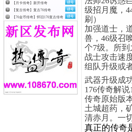
法师26诱惑
【月卡传奇】新开传奇
级招月魔，4
【复古传奇】复古76传奇
刷）
【76金币传奇】怀旧176复古传奇
加强道士，道
兽，46级召
个7级。所
战士攻击速
组队升级或
武器升级成
176传奇解说
传奇原始版
土城超药，
清赤月。一
真正的传奇