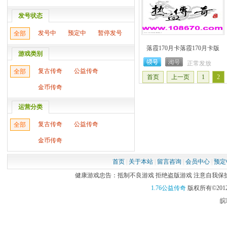
发号状态
发号中
预定中
暂停发号
全部
落霞170月卡落霞170月卡版
游戏类别
正常发放
复古传奇
公益传奇
全部
首页
上一页
1
2
金币传奇
运营分类
复古传奇
公益传奇
全部
金币传奇
首页
|
关于本站
|
留言咨询
|
会员中心
|
预定
健康游戏忠告：抵制不良游戏 拒绝盗版游戏 注意自我保护 谨
1.76公益传奇
版权所有©2012
皖I