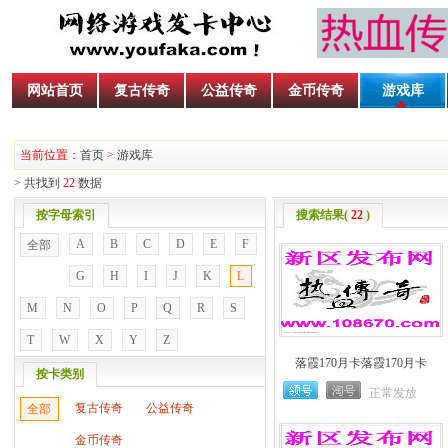
网站首页
复古传奇
公益传奇
金币传奇
游戏库
当前位置：
首页
>
游戏库
> 共找到
22
数据
按字母索引
搜索结果(
22
)
A
B
C
D
E
F
全部
G
H
I
J
K
L
M
N
O
P
Q
R
S
T
W
X
Y
Z
落霞170月卡落霞170月卡
按卡类别
正常发放
复古传奇
公益传奇
全部
金币传奇