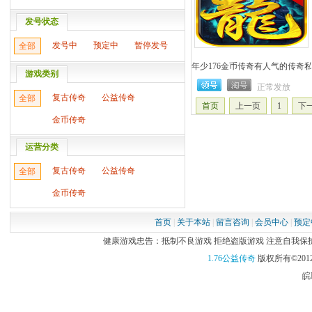
发号状态
发号中
预定中
暂停发号
全部
年少176金币传奇有人气的传奇
游戏类别
正常发放
复古传奇
公益传奇
全部
首页
上一页
1
下
金币传奇
运营分类
复古传奇
公益传奇
全部
金币传奇
首页
|
关于本站
|
留言咨询
|
会员中心
|
预定
健康游戏忠告：抵制不良游戏 拒绝盗版游戏 注意自我保护 谨
1.76公益传奇
版权所有©2012
皖I