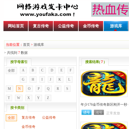
网站首页
复古传奇
公益传奇
金币传奇
游戏库
当前位置：
首页
>
游戏库
> 共找到
7
数据
按字母索引
搜索结果(
7
)
A
B
C
D
E
F
全部
G
H
I
J
K
L
M
N
O
P
Q
R
S
T
W
X
Y
Z
年少176金币传奇新区刚开一秒
按卡类别
正常发放
复古传奇
公益传奇
全部
金币传奇